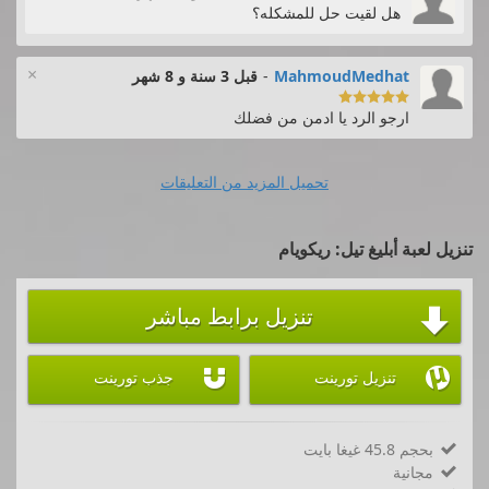
هل لقيت حل للمشكله؟
×
MahmoudMedhat
-
قبل 3 سنة و 8 شهر

ارجو الرد يا ادمن من فضلك
تحميل المزيد من التعليقات
تنزيل لعبة أبليغ تيل: ريكويام
تنزيل برابط مباشر



تنزيل تورينت
جذب تورينت
بحجم 45.8 غيغا بايت

مجانية
