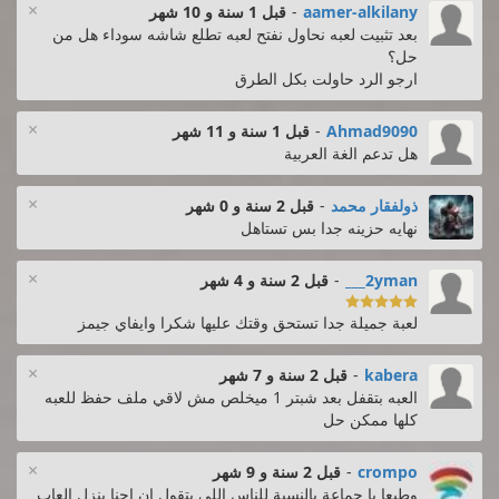
×
aamer-alkilany
-
قبل 1 سنة و 10 شهر
بعد تثبيت لعبه نحاول نفتح لعبه تطلع شاشه سوداء هل من
حل؟
ارجو الرد حاولت بكل الطرق
×
Ahmad9090
-
قبل 1 سنة و 11 شهر
هل تدعم الغة العربية
×
ذولفقار محمد
-
قبل 2 سنة و 0 شهر
نهايه حزينه جدا بس تستاهل
×
2yman___
-
قبل 2 سنة و 4 شهر

لعبة جميلة جدا تستحق وقتك عليها شكرا وايفاي جيمز
×
kabera
-
قبل 2 سنة و 7 شهر
العبه بتقفل بعد شبتر 1 ميخلص مش لاقي ملف حفظ للعبه
كلها ممكن حل
×
crompo
-
قبل 2 سنة و 9 شهر
وطبعا يا جماعة بالنسبة للناس اللي بتقول ان احنا بنزل العاب