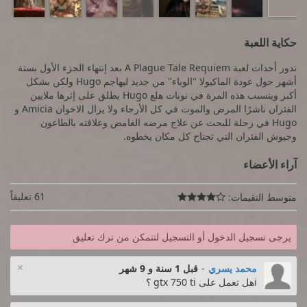
حكاية اللعبة
تدور أحداث لعبة A Plague Tale Requiem بعد إنتهاء الجزء الأول بستة
أشهر حول عودة الماكيولا "الوباء" من جديد ليهاجم Hugo ولكن بشكل
أكبر ويتسبب هذه المرة في نوبات هلع Hugo يطلق على إثرها ملايين
الفئران ناشرًا المرض والموت في كل الأرجاء ولا يزال الاخوان Amicia و
Hugo في رحلة للبحث عن علاج مرضه الغامض وعلاقته بالطاعون
وجيوش الفئران التي تجتاح كل مكان يخطوه.
آراء الأعضاء
61 تعليقاً
متوسط التقيمات:

يرجى تسجيل الدخول أو التسجيل لتتمكن من ترك تعليق
×
محمد يسري
-
قبل 1 سنة و 9 شهر
iهل تعمل على gtx 750 ti ؟