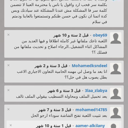
بكلمة سر فحب ارد واقول يا ناس يا محترمة العبنا لا تتضمن
كلمة سر فا المشكلة مش عندنا المشكلة عند سيادتك وبس
كدة اتمنا ان نكون في حسن ظنكم وتستمتعوا بالعابنا ودمتم
في سلام
×
obey69
-
قبل 2 سنة و 10 شهر
اللعبة تاعك ملفاتها غير كاملة اطلاقا و فيها العديد من
المشاكل اثناء التشغيل..الرجاء اصلاح و تحديث ملفاتها من
فضلك ؟؟
×
Mohamedksndeel
-
قبل 3 سنة و 2 شهر
انا بعد ما وصل لي مهمه الحامية التعاون الاجباري الاعب
بطل يصوب هل في حل؟؟
×
3laa_zlabya
-
قبل 3 سنة و 6 شهر
يعد تحميل الملف ومحاولة التسطيب بيقولي الملف تالف
×
mohamed14785
-
قبل 3 سنة و 7 شهر
بعد تثبيت اللعبة تفتح الشاشة سوداء ارجو الحل
×
aamer-alkilany
-
قبل 1 سنة و 10 شهر