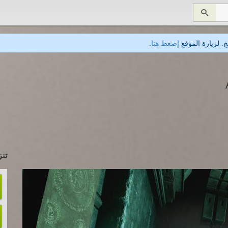

. لزيارة الموقع
إضعط هنا
.
تنز