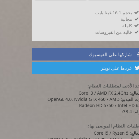
بحجم 16.1 غيغا بايت

مجانية

كاملة

خالية من الفيروسات

شاركها على الفيسبوك
غردها على تويتر
د الأدنى لمتطلبات النظام:
Core i3 / AMD FX 2.4Gh
كرت الفيديو: OpenGL 4.0, Nvidia GTX 460 / AMD
Radeon HD 5750 / Intel HD 6
: 4 GB
لبات النظام الموصى بها:
 Core i5 / Ryzen 5