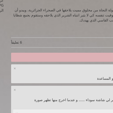
PG
ى شخصية Tasi Trianon في قصة محاولة النجاة من مخلوق مميت يلاحقها في الصحراء الجزائرية، ويبدو أن
الرام
Trian وعلى اللاعب ضبط توقيت تنفسه كي لا يثير انتباه الشرير الذي يلاحقه وستقوم بجمع شظايا
عب القاسي الذي يهددك.
6 تعليقاً
×
×
ظهر لي شاشة سوداء ...... و عندما اخرج منها تظهر صورة