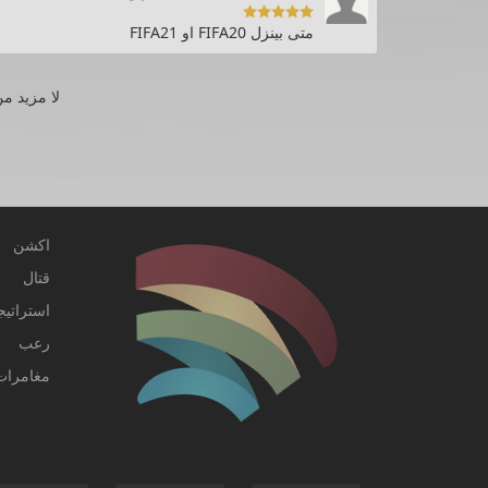

متى بينزل FIFA20 او FIFA21
لا مزيد من
اكشن
قتال
استراتيج
رعب
مغامرات