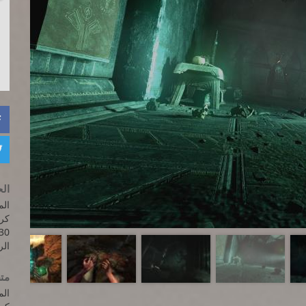


الح
المعالج: z
30
الرام
متط
المعالج: