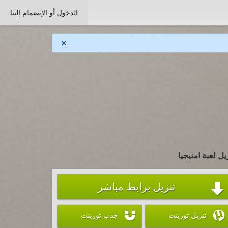
الدخول أو الإنضمام إلينا
×
يل لعبة امنيجيا
تنزيل برابط مباشر



تنزيل تورينت
جذب تورينت