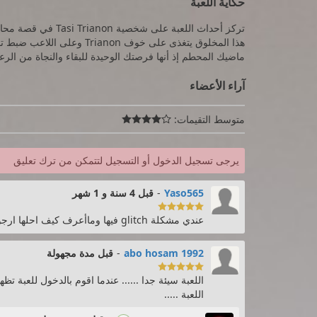
حكاية اللعبة
تركز أحداث اللعبة عل
هذا المخلوق يتغذى على خوف on
ماضيك المحطم إذ أنها فرصتك الوحيدة للبقاء والنجاة من الر
آراء الأعضاء
متوسط التقيمات:

يرجى تسجيل الدخول أو التسجيل لتتمكن من ترك تعليق
Yaso565
-
قبل 4 سنة و 1 شهر

عندي مشكلة glitch فيها وماأعرف كيف احلها ارجو المساعدة
abo hosam 1992
-
قبل مدة مجهولة

اللعبة سيئة جدا ...... عندما اقوم بالدخول للعبة ت
اللعبة .....