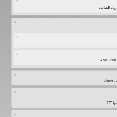
×
كرت الشاشة
×
×
×
×
×
بها ؟؟؟
×