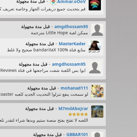
-
قبل مدة مجهولة
Ammar.oOoV
قم بتحديث جميع دريفرات الجهاز وخاصة تعريف 
amgdhossam95
-
قبل مدة مجهولة
ممكن لعبة Little Hope مترجمة
MasterKader
-
قبل مدة مجهولة
متابع قناة bandaritaX 100% صحيح ولا غلط
amgdhossam95
-
قبل مدة مجهولة
ايوا بس اللعبة شفت مراجعتها في قناة Abdullah Reviews
mohanad111
-
قبل مدة مجهولة
لو سمحت ينفع تنزلوا التحديث الجديد للعبه planet coaster
M7mdAboJrar
-
قبل مدة مجهولة

اللعبه لا تفتح بفتح منصة ستيم وبدها شراء لتقدر تلع
GBBAR101
-
قبل مدة مجهولة