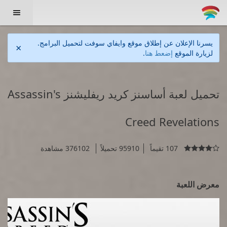

يسرنا الإعلان عن إطلاق موقع وايفاي سوفت لتحميل البرامج.
×
لزيارة الموقع
إضعط هنا
.
تحميل لعبة أساسنز كريد ريفليشنز Assassin's
Creed Revelations
107 تقيماً
95910 تحميلاً
376102 مشاهدة

معرض اللعبة