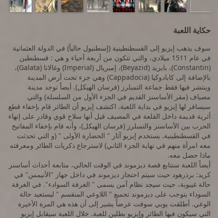
حكاية اللعبة
سوف يذهب إيزيو إلى القسطنطينية (إسطنبول حالياً) في الدولة العثمانية
في عام 1511 ميلادي، والتي تتكون من أربعة أحياء و هي : قسطنطين
(Constantin)، بايزيد (Beyazid)، إمبريال (Imperial) وغالاتا (Galata)،
بالإضافة إلى كابادوكيا (Cappadocia) وهي جزء تحت أرض المدينة
وينتشر فيها فقط جماعة التمبلرز (فرسان الهيكل). أيضاً توجد مدينة
مصياف (مقر الأساسنز القديم في الجزء الأول من السلسلة) والتي
سيسافر لها إيزيو في بداية اللعبة. اكتشف إيزيو أن الطائر قام بإخفاء قطع
أثرية قديمة داخل القلعة في المصيف قيل أنها سلاح قوي وقادر على إنهاء
الحرب بين الأساسنز والتمبلرز (فرسان الهيكل)، وأنه قام بإخفاء المفاتيح
في القسطنطينية. يستخدم إيزيو آثار " الحضارة الأولى " (و التي تحدثت
معه امرأة منهم في نهاية الجزء الثاني) لاسترجاع ذكريات الطائر ومعرفته
ماذا حصل معه.
أيضاً اللعبة ستتابع قصة ديزموند في الوقت الحالي، متابعة أحداث أساسنز
كريد: برذرهود حيث سيتم احتجاز ديزموند في داخل جهاز "الأنيمس" في
حالة غيبوبة، حيث سيجد نظام آمن يسمى " الغرفة السوادء". في الغرفة
السوداء يتوجب على ديزموند تجميع " اللاوعي المنقسم " ليستعيد حالة
الوعي. أطلقت يوبي سوفت عرضاً يشير إلى أن هذه هي المرة الأخيرة
التي سيكون فيها الطائر وإيزيو بطلين للعبة. خلال اللعبة سيقابل إيزيو