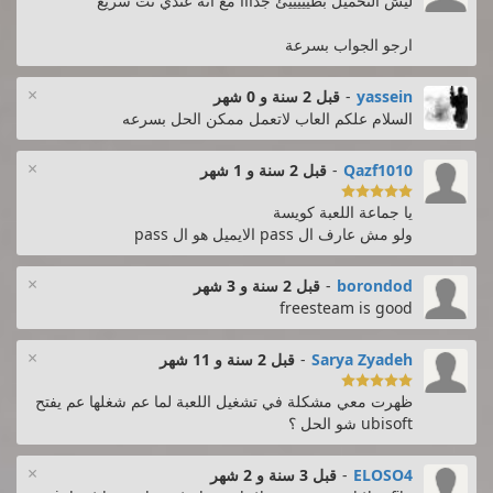
ليش التحميل بطيييييئ جدااا مع انه عندي نت سريع
ارجو الجواب بسرعة
×
yassein
-
قبل 2 سنة و 0 شهر
السلام علكم العاب لاتعمل ممكن الحل بسرعه
×
Qazf1010
-
قبل 2 سنة و 1 شهر

يا جماعة اللعبة كويسة
ولو مش عارف ال pass الايميل هو ال pass
×
borondod
-
قبل 2 سنة و 3 شهر
freesteam is good
×
Sarya Zyadeh
-
قبل 2 سنة و 11 شهر

ظهرت معي مشكلة في تشغيل اللعبة لما عم شغلها عم يفتح
ubisoft شو الحل ؟
×
ELOSO4
-
قبل 3 سنة و 2 شهر