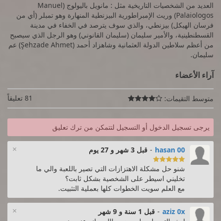
العديد من الشخصيات التاريخية مثل : مانويل باليولوج (Manuel
Palaiologos) وريث الإمبراطورية البيزنطية المنهارة وهو تمبلر (أي من
فرسان الهيكل) بيزنطي، والذي سوف يترصد في الخفاء في مدينة
القسطنطينية، والأمير سليمان (سليمان القانوني) وهو الرجل الذي سيصبح
من أعظم سلاطين الدولة العثمانية وشاهزاد أحمد (Şehzade Ahmet) عم
سليمان.
آراء الأعضاء
81 تعليقاً
متوسط التقيمات:

يرجى تسجيل الدخول أو التسجيل لتتمكن من ترك تعليق
×
hasan 00
-
قبل 3 شهر و 27 يوم

شنو حل مشكلة الاهتزازات التي تصير باللعبة والي ما
تخليني اسيطر على الشخصية بشكل ثابت؟
مع العلم سويت الخطوات كلها بعملية التثبيت.
×
aziz 0x
-
قبل 1 سنة و 9 شهر