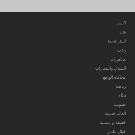
اكشن
قتال
استراتيجية
رعب
مغامرات
السباق والسيارات
محاكاة الواقع
رياضة
ذكاء
تصويب
العاب قديمة
خفيفة و مسلية
خيال علمي