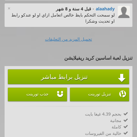
×
alaahady
-
قبل 4 سنة و 8 شهر
لو سمحت التحكم بايظ خالص اتعامل ازاي او لو عندكو رابط
او تحديث وشكرا
تحميل المزيد من التعليقات
تنزيل لعبة اساسين كريد ريفيلايشن
تنزيل برابط مباشر



تنزيل تورينت
جذب تورينت
بحجم 4.39 غيغا بايت

مجانية

كاملة

خالية من الفيروسات
