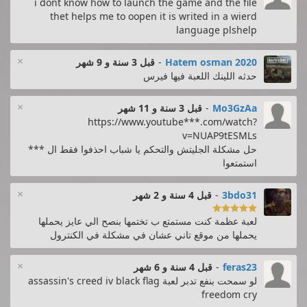
i dont know how to launch the game and the file
thet helps me to oopen it is writed in a wierd
language plshelp
×
Hatem osman 2020
-
قبل 3 سنة و 9 شهر
حدثه اللينك اللعبة فيها فيرس
×
Mo3GzAa
-
قبل 3 سنة و 11 شهر
https://www.youtube***.com/watch?
v=NUAP9tESMLs
حل مشكلة الجليتش والتحكم يا شباب احذفوا فقط ال ***
استمتعوا
×
3bdo31
-
قبل 4 سنة و 2 شهر

لعبة عظمة كنت مستمتع ب تختمها بنصح الي عايز يحملها
يحملها من موقع تاني عشان في مشكلة في الكنترول
×
feras23
-
قبل 4 سنة و 6 شهر
لو سمحت بنفع تدبر لعبة assassin's creed iv black flag
freedom cry