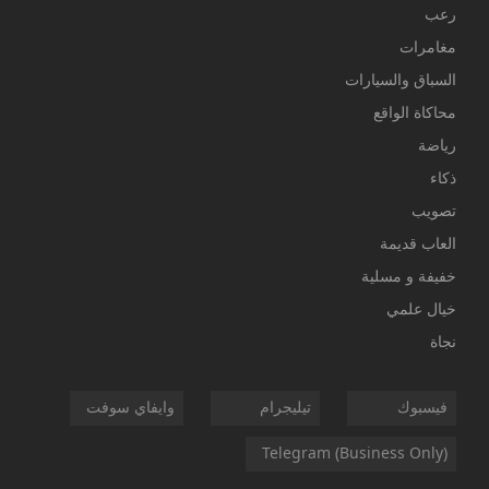
رعب
مغامرات
السباق والسيارات
محاكاة الواقع
رياضة
ذكاء
تصويب
العاب قديمة
خفيفة و مسلية
خيال علمي
نجاة
فيسبوك
تيليجرام
وايفاي سوفت
Telegram (Business Only)