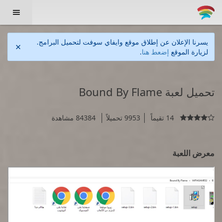

يسرنا الإعلان عن إطلاق موقع وايفاي سوفت لتحميل البرامج.
×
لزيارة الموقع
إضعط هنا
.
تحميل لعبة Bound By Flame
14 تقيماً
9953 تحميلاً
84384 مشاهدة

معرض اللعبة