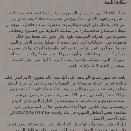
حكاية اللعبة
منذ الساعة الأولى سترون أن المطورين اختاروا بداية قصة تقليدية، الخير
والشر وصراعهما الأبدي، تتحكمون في شخصية Volcan وهو جندي من
المرتزقة يحصل على قوى شيطانية بعد طقس استدعاء فاشل، النتيجة أن
شيطانا سيسكن شخصيتكم -التي يمكنكم اختيارها بين جنسين- ويعطيكم
مجموعة من القدرات المرتبطة بقوة النار، يحق لكم بعدها من خلال
مجموعة من الاختيارات التي تغير القصة أن تميلوا لجانب الخير أو الشر
حسبما يبدو لكم، لنقل أنها صفقة مع الشيطان فإما أن تتخلوا عن بعض ما
يميزكم كبشر لقوة إضافية أو أن تظهروا له من المتحكم لقدرات مختلفة،
التغييرات التي تلمسكم مباشرة ليست كثيرة إلا أنها تغير مسار القصة.
النتيجة أن اللعبة قابلة لإعادة اللعب.
اللعبة قد تظهر ببيئاتها الواسعة على أنها لعبة عالم مفتوح، الأمر ليس كذلك
فاللعبة تعرض عليكم مجموعة من الممرات المحددة في كل مرة، لديكم
منطقة رئيسية تأخذون منها المهام، رئيسية كانت أو ثانوية، كما تشترون
منها الأسلحة والمعادن وبعض الأكسسوارات، حين تخرجون من هذه
المنقطة تجدون بيئة مختلفة مع مجموعة من الطرق التي تؤدي للمهام
(رئيسية وثانوية) تقابلون فيها أعداء مختلفين، لذا إن كنتم ترغبون في
مشاهدة بعض المناظر المبهرة في بيئة واسعة فـBound by Flame لن
تكون الاختيار الأفضل
قبل انطلاق القصة وأحداثها يحق لكم اختيار جنس شخصيتكم، ومن تم من
خلال قائمة محدودة الاختيارات يحق لكم التعديل على شكلها، الشعر