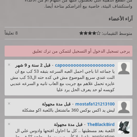
واستكشاف البيئة، خاصية بيع أغراضكم متاحة أيضا.
آراء الأعضاء
8 تعليقاً
متوسط التقيمات:

يرجى تسجيل الدخول أو التسجيل لتتمكن من ترك تعليق
×
capooooooooooooooooooo
-
قبل 2 سنة و 9 شهر
يا جماعه انا باجي احمل العبه السرعه بتبقه 53 كب مع ان
النت عندي سريع الموضوع مش في كده حته ال53 كب مش
عايزه تحمل علاهم مع جربت مع العاب تانيه و السرعه عنديي
كويسه لو حد يعرف الحل يرد عليا
×
mostafa121213100
-
قبل مدة مجهولة
ليش يد اكس بوكس 360 ماتشتغل باللعبة اكو مشكلة
×
TheBlackBird
-
قبل مدة مجهولة
اللعبة بعد مسطبتها .. كل ما احاول افتحها وادوس علي ال
application بتاعها ولا كأني دوست علي حاجة ؟؟ في حل