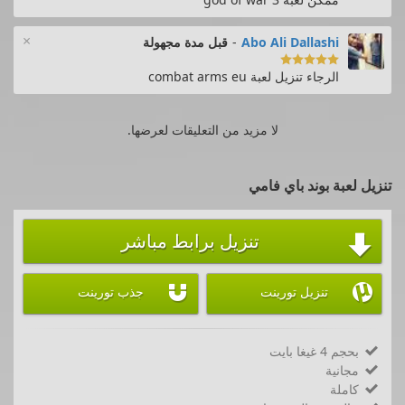
×
Abo Ali Dallashi
-
قبل مدة مجهولة

الرجاء تنزيل لعبة combat arms eu
لا مزيد من التعليقات لعرضها.
تنزيل لعبة بوند باي فامي
تنزيل برابط مباشر



تنزيل تورينت
جذب تورينت
بحجم 4 غيغا بايت

مجانية

كاملة
