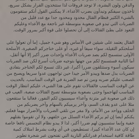
والدقن ولون البشرة، لا توجد فروقات لذا ستتخذون القرار بشكل سريع،
تأخذون سيفكم وتبدأون بضرب الأعداء، لا يمكنني القول أنكم ستقومون
بالشيء الكثير فنظام القتال محدود ومحدود جدا مع عدد قليل من
الضربات التي تبدو في صعوبة متوسطة غير ناجعة مع الأعداء وعليكم
التعود على بطئ القتالات إلى أن تحصلوا على قوة أكبر بمرور الوقت.
القتال يعتمد على شيئين في الأساس وهو شيء جميل، إما أن تعولوا على
أسلحتكم الثقيلة، سواء سيفا أو غيره، أو على خناجركم الصغيرة، الأسلحة
الأولى ستسمح لكم بصد ضربات الأعداء وإحداث ضرر أكبر إلا أنها أثقل،
أما الثانية فستسمح لكم من جهتها بتوجيه ضربات أسرع لكن صد الضربات
سيكون أسوء وستتلقون ضررا أكبرا، غير ذلك تسمح لكم الخناجر بتفادي
الضربات بدل صدها ويبدو الأمر جيدا حين تواجهون عدوا سريعا ويصبح من
الصعب عليكم ضربه ومن تم صد الضربة في الوقت المناسب. بالحديث
عن الوقت المناسب فالقتالات تقوم على هذا الشيء، عليكم انتظار الوقت
المناسب لتهاجموا وحتى بصعوبة متوسطة تصبح القتالات صعبة، العيب في
ذلك في صعوبة غير متزنة وأعداء سيسببون لكم النفور، فغالبا ما ستقعون
مثلا على عدو يقذف السم، وآخر يرميكم بالسهام وآخر يضربكم من
الخلف وواحد من الأمام، ولا مفر من تلقي الضربات والأضرار مهما فعلتم.
يكنكم أيضا إن لم يركم الأعداء التسلل من خلفهم، ولا لن تقوموا بقتلهم
خفية وإنما ستسببون لهم ضررا أكبر، لذا لا يبدو نظام التجسس نافعا خاصة
إن كان عدد الأعداء كبيرا، تستطيعون في أي وقت بشرط امتلاك كمية
طاقة كافية استخدام قدراتكم النارية التي تفتحون عبر شجرة تطوير