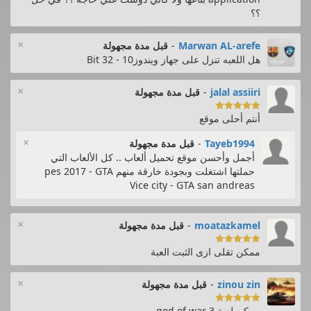
؟؟
×
Marwan AL-arefe
-
قبل مدة مجهولة
هل اللعبه تنزل على جهاز ويندوز10 - 32 Bit
×
jalal assiiri
-
قبل مدة مجهولة

أنتم أحلى موقع
×
Tayeb1994
-
قبل مدة مجهولة
أجمل وأحسن موقع تحميل ألعاب .. كل الألعاب التي
حملتها اشتغلت وبجودة خارقة منهم pes 2017 - GTA
Vice city - GTA san andreas
×
moatazkamel
-
قبل مدة مجهولة

ممكن تقلى ازى الثبت العبة
×
zinou zin
-
قبل مدة مجهولة

ممكن لعبة god of war 3