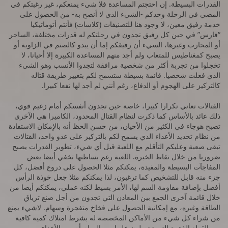
القدرات البسيطة. إن احتجتم المساعدة فلا شيء يمنعكم، غير رغبتكم في
المضي في الرحلة وحدكم -الشيء الذي لا أنصح به- من الحصول على
خدمة رفيق معين، لا وجود هنا للتصنيفات (كلاسات) فأنتم أتوماتيكيا
“فارس” في حين كل رفيق تجدون في رحلتكم له قدرات مختلفة، الساحر
أو المحارب وغيرها، السيء أن رفيقكم إما أن يبدو كالصنم في الزاوية أو
يصبح كمغناطيس للمتعاب ولم أجد منهم المساعدة الكبيرة إلا أحيانا، لا
تخجلوا من تجربة أكثر من شخصية مرافقة لتجدوا الأنسب وهو الشيء
الذي فعلت شخصيا. قائمة بسيطة ستسمح لكم بتغيير طريقة قتاله
كالتركيز على الهجوم أو الدفاع، رغم أنني لم أجد لها نفعا كبيرا.
القتالات تعاني تكرارا كبيرا، خاصة حين تجدون أنفسكم أمام زعيم قوي،
ذلك عائد بالأساس كما ذكرت لنظام القتال المحدود، الكاميرا هي الآخرى
تصبح هوجاء في الكثير من الأحيان، من حسن الحظ أنه بالإمكان الاستفادة
من نظام تحديد الأعداء الذي يسمح لكم بالتركيز على عدو واحد، القتالات
تبقى صعبة وعليكم التأقلم مع اللعبة قبل أي شيء، تطوير القدرات يصبح
ضروريا من خلال نقاط الخبرة. اللعبة رغم بساطتها تخفي أيضا بعض
المفاجآت البسيطة والمفيدة، يمكنكم مثلا الحصول على دروع أفضل، كل
جزء منه قابل للتشخيص كما ترغبون، لذا يمكنكم مثلا جعل خوذة الرأس
أفضل بإضافة مقاومة السم لها، الأمر بسيط لكنه عملي، يمكنكم أيضا من
خلال قائمة آخرى الجمع بين المعادن التي تجدون من أجل صنع ترياق
الطاقة وغيره، مع إمكانية الحصول على فخاخ متفجرة وسهام. لاشيء يمنع
من شراء كل شيء من الأماكن المخصصة له بشرط امتلاك كمية كافية
من القطع الذهبية التي تحصلون عليها من المهام أم من الأعداء