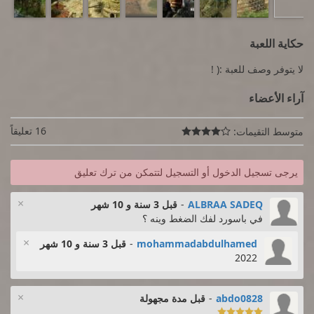
حكاية اللعبة
لا يتوفر وصف للعبة :( !
آراء الأعضاء
16 تعليقاً
متوسط التقيمات:

يرجى تسجيل الدخول أو التسجيل لتتمكن من ترك تعليق
×
ALBRAA SADEQ
-
قبل 3 سنة و 10 شهر
في باسورد لفك الضغط وينه ؟
×
mohammadabdulhamed
-
قبل 3 سنة و 10 شهر
2022
×
abdo0828
-
قبل مدة مجهولة
