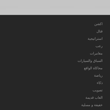
اكشن
قتال
استراتيجية
رعب
مغامرات
السباق والسيارات
محاكاة الواقع
رياضة
ذكاء
تصويب
العاب قديمة
خفيفة و مسلية