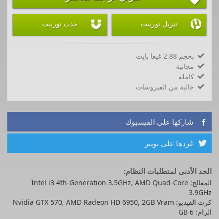


تنزيل تورينت
جذب تورينت
بحجم 2.88 غيغا بايت

مجانية

كاملة

خالية من الفيروسات

شاركها على الفيسبوك

غردها على تويتر

الحد الأدنى لمتطلبات النظام:
المعالج: Intel i3 4th-Generation 3.5GHz, AMD Quad-Core
3.9GHz
كرت الفيديو: Nvidia GTX 570, AMD Radeon HD 6950, 2GB Vram
الرام: 6 GB