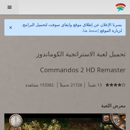

يسرنا الإعلان عن إطلاق موقع وايفاي سوفت لتحميل البرامج.
×
لزيارة الموقع
إضعط هنا
.
تحميل لعبة الاستراتجية الكوماندوز
Commandos 2 HD Remaster
13 تقيماً
21728 تحميلاً
153382 مشاهدة

معرض اللعبة