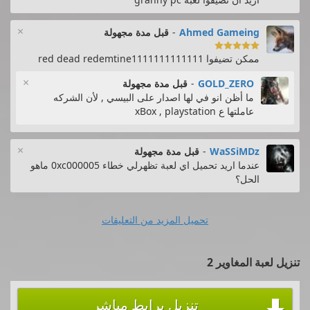
×
Ahmed Gameing
-
قبل مدة مجهولة

ممكن تضيفوا red dead redemtine1111111111111
×
GOLD_ZERO
-
قبل مدة مجهولة
ما أظن انو في لها اصدار على البيسي , لأن الشركه
عاملتها ع xBox , playstation
×
WaSSiMDz
-
قبل مدة مجهولة
عندما اريد تحميل اي لعبة تظهرلي خطاء 0xc000005 ماهو
الحل؟
تحميل المزيد من التعليقات
تنزيل لعبة المغاوير 2
تنزيل برابط مباشر
