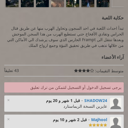
حكاية اللعبة
تبدأ احداث اللعبة في احد السجون وتحاول الهرب منها عن طريق قتال
الحراس وتفادي الأفخاخ حتي تستطيع الهرب من هذا السجن الموحش
وبعدها تنتقل الى Frampt الحارس الذي سوف يرشدك الي الأماكن التي
من خلالها تذهب في طريق تحقيق النبؤة وجمع ارواح الملك
آراء الأعضاء
43 تعليقاً
متوسط التقيمات:

يرجى تسجيل الدخول أو التسجيل لتتمكن من ترك تعليق
×
SHADOW24
-
قبل 1 شهر و 20 يوم
عايزين النسخة الريماستارد
×
Majhool
-
قبل 2 شهر و 10 يوم
