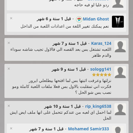
ردو عليا لو فيه حاجه
×
-
قبل 1 سنة و 6 شهر
Midan Ghost
نعم يمكنك تغيير اللغة من اعدادات اللعبة من الداخل
×
Karas_124
-
قبل 1 سنة و 7 شهر
اللعبه تشتغل بس بعد القصه الي فالاول تجيب شاشه سوداء
والدم ظاهر
×
sologg141
-
قبل 1 سنة و 9 شهر

نزلتها وعرفت اثبتها بس لما افتحها بيطلعلي ايرور
فكرت اني تمقلبت بالاول بس فعلا ملفات اللعبة كاملة ومو
نصب بس شو الحل ؟
×
rip_king6538
-
قبل 1 سنة و 10 شهر
لما احمل اي لعبه من عندكم تتحمل على انها ملف ايض ايش
الحل
×
Mohamed Samir333
-
قبل 1 سنة و 7 شهر