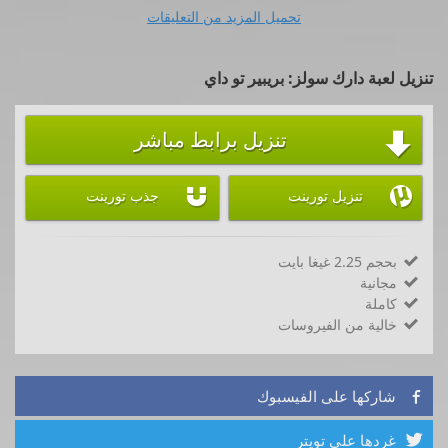
تحميل المزيد من التعليقات
تنزيل لعبة دارك سولز: بريبير تو داي
تنزيل برابط مباشر



تنزيل تورينت
جذب تورينت
بحجم 2.25 غيغا بايت

مجانية

كاملة

خالية من الفيروسات

شاركها على الفيسبوك

غردها على تويتر
