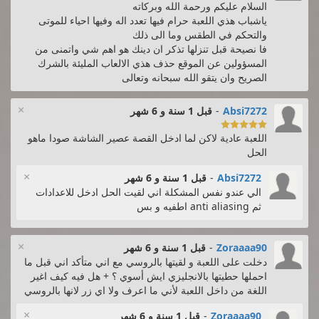
السلام عليكم ورحمة الله وبركاته
ياشباب هذي اللعبة حرام فيها تعدد اله وفيها احياء للموتى
والتحكم في الطقس وما الى ذلك
فا نصيحة قبل تنزلها تذكر ان دينك هو اهم شي واتمنى من
المسؤولين عن الموقع حذف هذي الالعاب المليئة بالشرك
الصريح وان يتقو الله سبحانه وتعالى
×
Absi7272
-
قبل 1 سنة و 6 شهر

اللعبة عادية لاكن لما ادخل القصة عصير الشاشة صودا ماهو
الحل
×
Absi7272
-
قبل 1 سنة و 6 شهر
الي عندو نفس المشكلة اني لقيت الحل ادخل للاعدادات
ثم anti aliasing اطفيه و بس
×
Zoraaaa90
-
قبل 1 سنة و 6 شهر
دخلت على اللعبة و لقيتها بالروسي مع اني متأكد اني قبل ما
احملها حطيتها بالانجليزي ايش أسوي ؟ + هل فيه كيف اغير
اللغة من داخل اللعبة لأني ما اعرف ولا اي زر لانها بالروسي
×
Zoraaaa90
-
قبل 1 سنة و 6 شهر