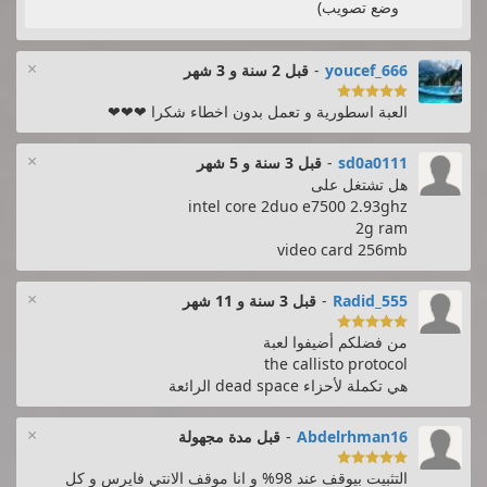
وضع تصويب)
×
youcef_666
-
قبل 2 سنة و 3 شهر

العبة اسطورية و تعمل بدون اخطاء شكرا ❤❤❤
×
sd0a0111
-
قبل 3 سنة و 5 شهر
هل تشتغل على
intel core 2duo e7500 2.93ghz
2g ram
video card 256mb
×
Radid_555
-
قبل 3 سنة و 11 شهر

من فضلكم أضيفوا لعبة
the callisto protocol
هي تكملة لأحزاء dead space الرائعة
×
Abdelrhman16
-
قبل مدة مجهولة

التثبيت بيوقف عند 98% و انا موقف الانتي فايرس و كل