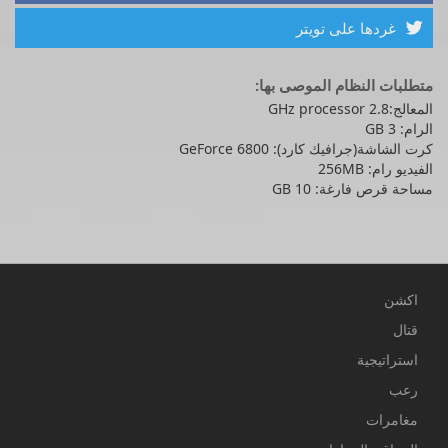
غردها على تويتر

متطلبات النظام الموصى بها:
المعالج:2.8 GHz processor
الرام: 3 GB
كرت الشاشة(جرافيك كارد): GeForce 6800
الفيديو رام: 256MB
مساحة قرص فارغة: 10 GB
اكشن
قتال
استراتيجية
رعب
مغامرات