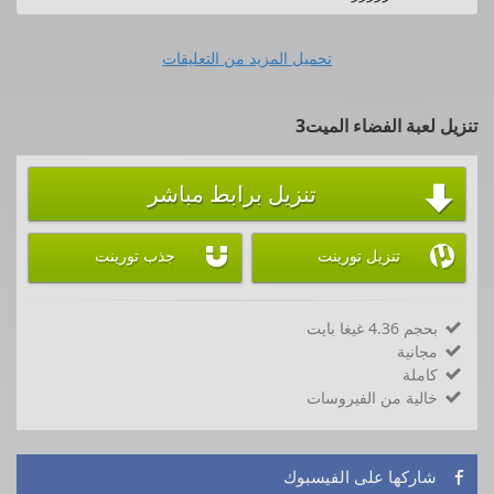
تحميل المزيد من التعليقات
تنزيل لعبة الفضاء الميت3
تنزيل برابط مباشر



تنزيل تورينت
جذب تورينت
بحجم 4.36 غيغا بايت

مجانية

كاملة

خالية من الفيروسات

شاركها على الفيسبوك
