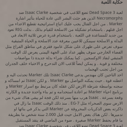
حكاية اللعبة
لعبة Dead Space 3 تضع اللاعب في شخصية Isaac Clarke ضد
Necromorphs الذين هم جثث البشر التي عادة للحياة بتأثير اشارة
Marker . من اجل القتال يجب عليك اتباع استراتيجية تقطيع الاعداء من
اجل قتلهم . باستخدام تشكيلة من الاسلحة للقيام بذلك . بدلت RIG تعود
من جديد للمساعدة في اللعبة . باستخدام قدرة عرض ثلاثية الابعاد في
البدلة و الاسلحة سيمكن للاعبين معرفة عدد الاسلحة و الحياة المتبقية
سوف تعرض على ظهرك على شكل عامود فقري في مناطق الفراغ مثل
الفضاء الخارجي سوف يظهر عداد على الجهة اليمنى يعرض لك الوقت
المتبقي لنفاذ الاوكسجين . كما يمكنك شراء بدلة جديدة ذا مواصفات
مختلفة و قوية . و يمكن ايضاً للاعب الان التدحرج و الاختباء خلف الجدران
من اجل تجنب الهجمات
احد الناجين كان مهندس يدعى Isaac Clarke تلك Marker تحدثت اليه و
اعطته قوة . حيث يمكنه التواصل مع Marker . و لكن Isaac تم امساكه و
سجنه بواسطة شرطة الارض لكن عقله كان مرتبط مع اسرار Marker و
برنامج احياء Marker تم اعادة استخدامه و تم بناء واحدة جديدة و الكارثة
وقعة بسرعة . Isaac هرب منها بسرعة لكن فجة لم يبقى هناك شيء من
الارض سوى الصحراء مثل EG-7 . منذ ذلك الوقت Isaac ما زال في
ذاكرته بعض الذكريات المحروقة عن Marker التي يذكر في بنائها او
تدميرها . لكن هناك بعض الامل حيث قبل 2.000 سنة شخص ما بطريقة
ما قام بحفظ Marker صغيرة . ضوء من الماضي قد ينقذ المستقبل
لعبة Dead Space 3 تضع اللاعب في شخصية Isaac Clarke ضد