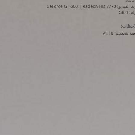
3.5G
ديو: GeForce GT 660 | Radeon HD 7770
: 4 GB
احظات:
بة بتحديث: v1.18