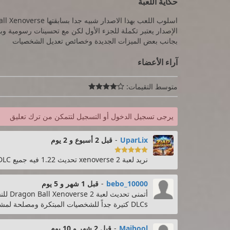
حكاية اللعبة
بجانب بعض الميزات الجديدة وخصائص تعديل الشخصيات
آراء الأعضاء
متوسط التقيمات:

يرجى تسجيل الدخول أو التسجيل لتتمكن من ترك تعليق
UparLix
-
قبل 2 أسبوع و 2 يوم

نريد لعبة xenoverse 2 تحديث 1.22 فيه جميع DLC وأهمهم بطولة الأكوان من فضلكم ارجوكم
bebo_10000
-
قبل 1 شهر و 5 يوم
DLCs كتيرة جداً للشخصيات المبتكرة ومصلحة لمشاكل كتيرة. ياريت توفروها لينا في أقرب وقت
Majhool
-
قبل 2 شهر و 10 يوم