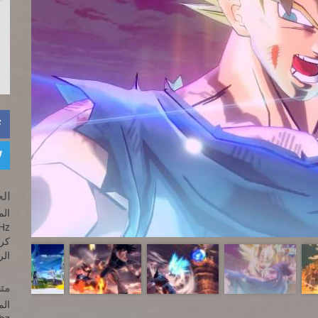


الح
Hz
كرت الفي
الرام
متط