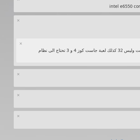
×
×
نعم بتأكيد لأن اغلب الالعاب الحديثه تحتاج لى 64 بت وليس 32 كذلك لعبة جاست كوز 4 و 3 تحتاج الى نظام
×
×
×