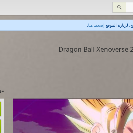

. لزيارة الموقع
إضعط هنا
.
تن