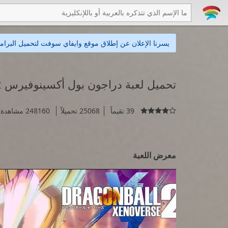
يسرنا الإعلان عن إطلاق موقع وايفاي سوفت لتحميل البرامج
تحميل لعبة دراجون بول أكسينوفيرس Dragon Ball Xenoverse 2
39 تقيماً
25068 تحميلاً
248160 مشاهدة

معرض اللعبة