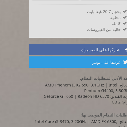
بحجم 20.7 غيغا بايت

مجانية

كاملة

خالية من الفيروسات

شاركها على الفيسبوك
غردها على تويتر
د الأدنى لمتطلبات النظام:
المعالج: AMD Phenom II X2 550, 3.1GHz | Intel
Pentium G4400, 3.30G
ديو: GeForce GT 650 | Radeon HD 6570
: 2 GB
لبات النظام الموصى بها:
المعالج: Intel Core i5-3470, 3.20GHz | AMD FX-6300,