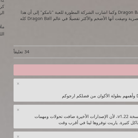
hz
كرت الفي
اسلوب اللعب بهذا الاصدار شبيه جدا بسابقتها Dragon Ball Xenoverse وكما اشارت الشركة المطورة للعبة "نامكو" إلى أن هذا
الرام
الإصدار يعتبر تكملة للجزء الأول لكن مع تحسينات رسومية وبصرية وصِفت أنها الأضخم والأكثر تفصيلًا في عالم Dragon Ball كله
مل
اللع
34 تعليقاً
×
×
أتمنى تحديث لعبة Dragon Ball Xenoverse 2 للنسخة v1.22، لأن الإصدارات الأخيرة ضافت تحولات ومهمات
×