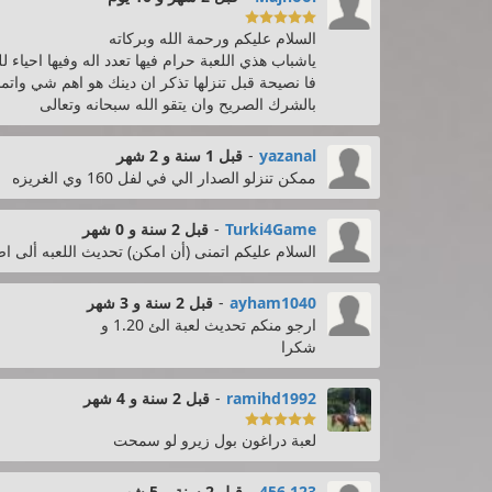

السلام عليكم ورحمة الله وبركاته
ياشباب هذي اللعبة حرام فيها تعدد اله وفيها احياء
فا نصيحة قبل تنزلها تذكر ان دينك هو اهم شي وات
بالشرك الصريح وان يتقو الله سبحانه وتعالى
yazanal
-
قبل 1 سنة و 2 شهر
ممكن تنزلو الصدار الي في لفل 160 وي الغريزه
Turki4Game
-
قبل 2 سنة و 0 شهر
السلام عليكم اتمنى (أن امكن) تحديث اللعبه ألى اصدار v1.22 لأن تحديث v1.18 أصبح شب
ayham1040
-
قبل 2 سنة و 3 شهر
ارجو منكم تحديث لعبة الئ 1.20 و
شكرا
ramihd1992
-
قبل 2 سنة و 4 شهر

لعبة دراغون بول زيرو لو سمحت
123 456
-
قبل 2 سنة و 5 شهر