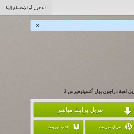
الدخول أو الإنضمام إلينا
×
زيل لعبة دراجون بول أكسينوفيرس 2
تنزيل برابط مباشر



تنزيل تورينت
جذب تورينت