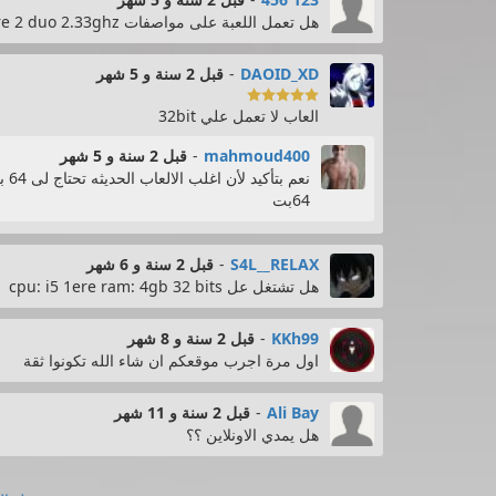
هل تعمل اللعبة على مواصفات intel e6550 core 2 duo 2.33ghz
DAOID_XD
-
قبل 2 سنة و 5 شهر

العاب لا تعمل علي 32bit
mahmoud400
-
قبل 2 سنة و 5 شهر
64بت
S4L__RELAX
-
قبل 2 سنة و 6 شهر
هل تشتغل عل cpu: i5 1ere ram: 4gb 32 bits
KKh99
-
قبل 2 سنة و 8 شهر
اول مرة اجرب موقعكم ان شاء الله تكونوا ثقة
Ali Bay
-
قبل 2 سنة و 11 شهر
هل يمدي الاونلاين ؟؟