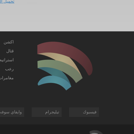
تحميل ال
اكشن
قتال
استراتيج
رعب
مغامرات
فيسبوك
تيليجرام
وايفاي سوف