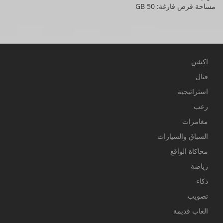
مساحة قرص فارغة: 50 GB
اكشن
قتال
استراتيجية
رعب
مغامرات
السباق والسيارات
محاكاة الواقع
رياضة
ذكاء
تصويب
العاب قديمة