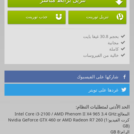



تنزيل تورينت
جذب تورينت
بحجم 30.8 غيغا بايت

مجانية

كاملة

خالية من الفيروسات

شاركها على الفيسبوك

غردها على تويتر

الحد الأدنى لمتطلبات النظام:
المعالج:Intel Core i3-2100 / AMD Phenom II X4 965 3.4 GHz
كرت الفيديو:Nvidia GeForce GTX 460 or AMD Radeon R7 260 (1
GB)
الرام:8 GB