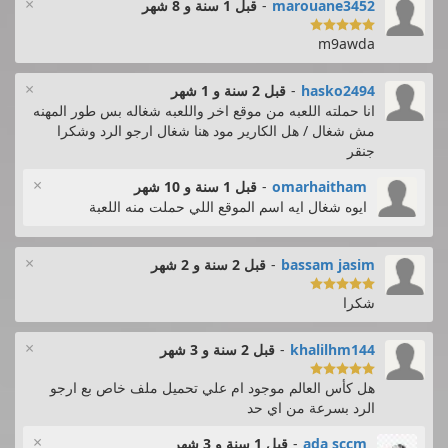
×
marouane3452
-
قبل 1 سنة و 8 شهر

m9awda
×
hasko2494
-
قبل 2 سنة و 1 شهر
انا حملته اللعبه من موقع اخر واللعبه شغاله بس طور المهنه
مش شغال / هل الكارير مود هنا شغال ارجو الرد وشكرا
جنقر
×
omarhaitham
-
قبل 1 سنة و 10 شهر
ايوه شغال ايه اسم الموقع اللي حملت منه اللعبة
×
bassam jasim
-
قبل 2 سنة و 2 شهر

شكرا
×
khalilhm144
-
قبل 2 سنة و 3 شهر

هل كأس العالم موجود ام علي تحميل ملف خاص بع ارجو
الرد بسرعة من اي حد
×
ada sccm
-
قبل 1 سنة و 3 شهر