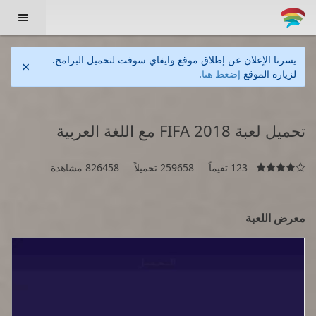

يسرنا الإعلان عن إطلاق موقع وايفاي سوفت لتحميل البرامج.
×
لزيارة الموقع
إضعط هنا
.
تحميل لعبة FIFA 2018 مع اللغة العربية
123 تقيماً
259658 تحميلاً
826458 مشاهدة

معرض اللعبة