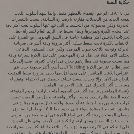
حكاية اللعبة
في FIFA 18 لم يتم الإهتمام بالمظهر فقط، وإنما شهد أسلوب اللعب
نفسه العديد من التعديلات مقارنة بالإصدارة السابقة، ليست بالتغييرات
الجذرية ولكن مجموعة من التحسينات التي نتج عنها أسلوب لعب أكثر دقة
عند استلام الكرة وتمريرها وبطء بسيط في الرتم العام للمباراة جعل
تحركات اللاعبين أكثر منطقية خاصة في الشق الهجومي مع القدرة على
الاحتفاظ بالكرة تحت ضغط بشكل أكثر مرونة ودقة أكبر في فيزيائية
الحركة وتوجيه اللاعب صوب المرمى، ولكن على المستوى الدفاعي
يختلف الأمر قليلا في ظل قدرة المهاجمين على نقل الكرة بسرعة ودقة
مما يسبب صعوبة في مطاردتهم بنجاح في أوقات كثيرة، أضف إلى ذلك
تغيير نظام اعتراض الكرة Tackling الذي أصبح أكثر صعوبة حيث يتم
اعتراض اللاعب المنافس على مدى أقل مما يعني ضرورة ضبط التوقيت
للنجاح في الأمر وإلا وجدت نفسك تساعد خصمك في الاختراق وتفتح له
مساحات أكبر للتحرك في الثلث الأخير من الملعب
لإعطاء المدافعين فرصة أكبر في الصمود أمام خيارات الهجوم المنوعة،
تقدم اللعبة نظام تسديد محسن وأكثر واقعية، يجعل من الصعب تسديد
كرات قوية من زوايا متطرفة أو بعيدة، ولكنه فعال بصورة ممتازة في
مناطق التسديد المعتادة سواء على حدود خط الـ18 أو داخل الصندوق
ويعطي المستخدم دقة أكبر في إيداع الكرة في أي منطقة من المرمى
بحسب قوة التسديدة ومدى ارتفاع الكرة عن الأرض، وفي ظل القدرة
على التحكم في الكرة بصورة أدق، يمكن للاعب اتباع أكثر من استراتيجية
خلال سير المباراة بشكل أسهل دون الحاجة للاعتماد على طريقة لعب