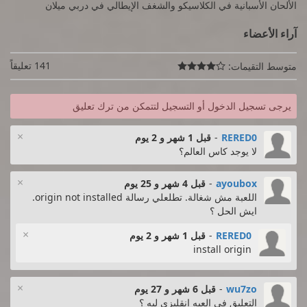
الألحان الأسبانية في الكلاسيكو والشغف الإيطالي في دربي ميلان
آراء الأعضاء
141 تعليقاً
متوسط التقيمات:

يرجى تسجيل الدخول أو التسجيل لتتمكن من ترك تعليق
×
RERED0
-
قبل 1 شهر و 2 يوم
لا يوجد كاس العالم؟
×
ayoubox
-
قبل 4 شهر و 25 يوم
اللعبة مش شغالة. تطلعلي رسالة origin not installed.
ايش الحل ؟
×
RERED0
-
قبل 1 شهر و 2 يوم
install origin
×
wu7zo
-
قبل 6 شهر و 27 يوم
التعليق في العبه انقليزي ليه ؟