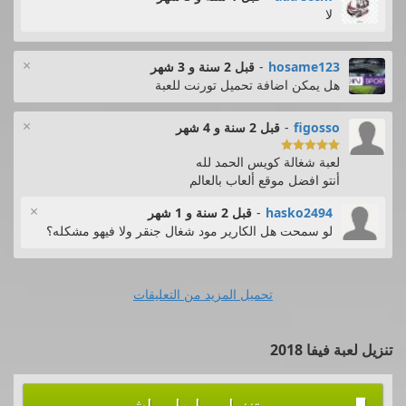
لا
×
hosame123
-
قبل 2 سنة و 3 شهر
هل يمكن اضافة تحميل تورنت للعبة
×
figosso
-
قبل 2 سنة و 4 شهر

لعبة شغالة كويس الحمد لله
أنتو افضل موقع ألعاب بالعالم
×
hasko2494
-
قبل 2 سنة و 1 شهر
لو سمحت هل الكارير مود شغال جنقر ولا فيهو مشكله؟
تحميل المزيد من التعليقات
تنزيل لعبة فيفا 2018
تنزيل برابط مباشر