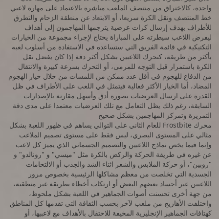
واحدة، كالاختراق من منتصف الملعب مباشرة بالاعتماد على مهارة لاعبي
خط المنتصف ونقل الكرة سريعا، أو الابتعاد عن منطقة الزحام والتطرق
للأطراف بهدف إرسال كرات عرضية يترجمها المهاجمون إلى أهداف
ليفرض اللاعب سيطرته على المباراة يحتاج لإجراء مجموعة من الخيارات
التكتيكية في قائمة الفريق التي ستساعده في الاستفادة من أسلوب لعبه
بأكثر من طريقة، كتحرك اللاعبين بشكل أكثر دقة إذا كان يفضل نقل
الكرة باستمرار قبل التوجه للمرمى، أو التحرك بسرعة كبيرة والانتقال
من الدفاع للهجوم في أقل عدد ممكن من اللمسات من خلال خيار الهجوم
المضاد، أما الخيار الأكثر فعالية فيتمثل في اللعب على الأطراف في ظل
القدرة على ارسال العرضيات بصورة أدق وأسهل مقارنة بالإصدارات
السابقة، رغم ذلك يظل التعامل مع تلك العرضيات معتمدا على مدى دقة
التمريرة وتمركز المهاجمين بشكل صحيح
محرك Frostbite للعام الثاني على التوالي يساهم في ظهور اللعبة بشكل
مثالي على المستوى البصري، ليس فقط على مستوى تصميم الملاعب
وإنما فيما يخص نماذج اللاعبين والتصميم الجسماني الذي يميز كل لاعب
عن غيره في طريقة الحركة والركض بالكرة مثل "ميسي" و "رونالدو" و
"روبين"، أو حركة الملابس والشعر اثناء الشد والجذب أو الالتحامات
الجسدية التي تخلصت من معظم مشاكلها الرئيسية بخصوص مرور
اللاعبين عبر أجساد بعضهم البعض أو ارتكاب أخطاء بطريقة غير منطقية،
من جهة أخرى تحسنت أصوات الجماهير في اللعبة بشكل ملحوظ،
واختلفت الأهازيج من ملعب لآخر بحسب الثقافة التي تقدمها كل المناطق
كهتافات الجماهير الإنجليزية المخيفة للاحتفال بالأهداف مع لاعبيها، أو