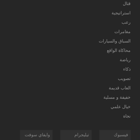
قتال
استراتيجية
رعب
مغامرات
السباق والسيارات
محاكاة الواقع
رياضة
ذكاء
تصويب
العاب قديمة
خفيفة و مسلية
خيال علمي
نجاة
فيسبوك
تيليجرام
وايفاي سوفت