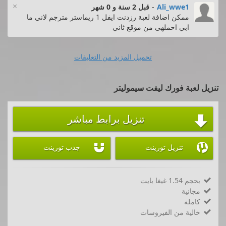
×
Ali_wwe1
-
قبل 2 سنة و 0 شهر
ممكن اضافة لعبة رزدنت ايفل 1 ريماستر مترجم لاني ما
ابي احملهى من موقع ثاني
تحميل المزيد من التعليقات
تنزيل لعبة فورك ليفت سيموليتر
تنزيل برابط مباشر



تنزيل تورينت
جذب تورينت
بحجم 1.54 غيغا بايت

مجانية

كاملة

خالية من الفيروسات
