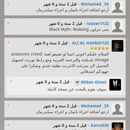
×
Mohamed _55
-
قبل 2 سنة و 0 شهر
أرجو اضافة اجزاء باتمان و اجزاء سبايدرمان
×
nasser1122
-
قبل 2 سنة و 0 شهر
متى تنزلون Black Myth: Wukong
×
ALI AL HAMAD123
-
قبل 2 سنة و 0 شهر

السلام عليكم اخوتي اتمنا لو تضيفو لعبة assassins creed:
mirage بلدبلجه والترجمه العربيه ومع رابط تورنت لتسهيل
التحميل لان سرعت الانترنت بطيئه عندي وشكرا على
جهودكم اصدقائي
×
-
قبل 2 سنة و 0 شهر
Midan Ghost
سوف نقوم بالبحث عن نسخة كاملة
×
Mohamed _55
-
قبل 2 سنة و 0 شهر
ارجو اضافة اجزاء باتمان و اجزاء سبايدرمان
×
karro038
-
قبل 2 سنة و 0 شهر