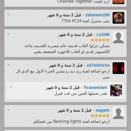
اريد لعيت Chained Together
×
zidanem299
-
قبل 2 سنة و 0 شهر
متى ستنزل لعبة EA FC24؟؟
×
Lol286
-
قبل 2 سنة و 0 شهر

ممكن تنزلوا العاب قديمه عام مصريه القديمه بتاعه
الكمبيوتر قديم او العاب للاجهزه الضعيفه يعني
×
xXTobitoXx
-
قبل 2 سنة و 0 شهر
ارجو اضافة لعبة ريد ديد ردمشن الجزء الاول مع الدي ال
سي
×
firasweslati
-
قبل 2 سنة و 0 شهر
تقدر تحملها الحين من فت قيرل
×
nagem
-
قبل 2 سنة و 0 شهر

ارجو اضافة لعبة flashing lights من فضلكم