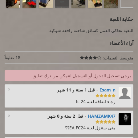
حكاية اللعبة
اللعبة تحاكي العمل كسائق شاحنة رافعة شوكية
آراء الأعضاء
18 تعليقاً
متوسط التقيمات:

يرجى تسجيل الدخول أو التسجيل لتتمكن من ترك تعليق
×
Esam_n
-
قبل 1 سنة و 11 شهر

رجاء اضافه لعبه fc 24
×
HAMZAMK47
-
قبل 2 سنة و 0 شهر

متى ستنزل لعبة EA FC24؟؟