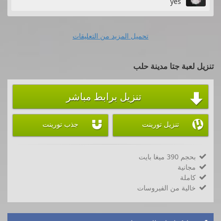
yes
تحميل المزيد من التعليقات
تنزيل لعبة جتا مدينة حلب
تنزيل برابط مباشر



تنزيل تورينت
جذب تورينت
بحجم 390 ميغا بايت

مجانية

كاملة

خالية من الفيروسات
