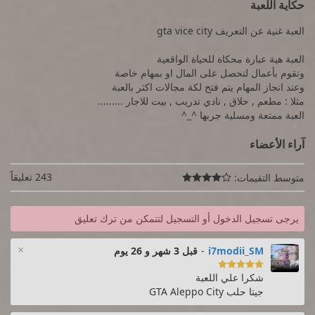
حكاية اللعبة
العبة غنية عن التعريف gta vice city
العبة هية عبارة محكاة للحياة الواقعية
وتقوم بأعمال لتحصل على المال او بمهام خاصة
وعند انجاز المهام يتم فتح لكة مجالات اكثر بالعبة
مثلا : مطعم , حلاق , نادي تدريب , بيت للاجار .........
العبة ممتعة ومسلية جربها ^_^
آراء الأعضاء
243 تعليقاً
متوسط التقيمات:

يرجى تسجيل الدخول أو التسجيل لتتمكن من ترك تعليق
×
i7modii_SM
-
قبل 3 شهر و 26 يوم

شكرا علي اللعبة
جيتا حلب GTA Aleppo City