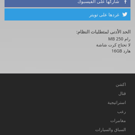
شاركها على الفيسبوك

غردها على تويتر

الحد الأدنى لمتطلبات النظام:
رام 250 MB
لا تحتاج كرت شاشة
هارد 16GB
اكشن
قتال
استراتيجية
رعب
مغامرات
السباق والسيارات