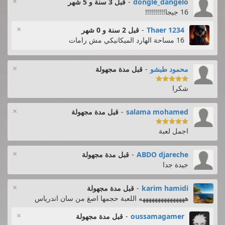
×
dongle_dangelo
-
قبل 3 سنة و 5 شهر
16 جيجا!!!!!!!!!!
×
Thaer 1234
-
قبل 2 سنة و 0 شهر
16 مساحة الهارد الميكانيكي مش رامات
×
محمود طبشو
-
قبل مدة مجهولة

شكرا
×
salama mohamed
-
قبل مدة مجهولة

اجمل لعبة
×
ABDO djareche
-
قبل مدة مجهولة
جيدة جدا
×
karim hamidi
-
قبل مدة مجهولة
هههههههههههههههه اللعبة حجمها اصغ من سان اندرياس
×
oussamagamer
-
قبل مدة مجهولة