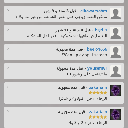
×
elhawaryahm
-
قبل 3 سنة و 9 شهر
ممكن اللعب زوجي علي نفس الشاشه من غير نت ولا لا
×
bQd_1
-
قبل 4 سنة و 11 شهر
اللعبة ليش مافيها save وكيف اقدر احل المشكلة
×
beelo1656
-
قبل مدة مجهولة
Can i play split screen?!
×
youseflivr
-
قبل مدة مجهولة
ما تشتغل على ويندوز 10
×
zakaria n
-
قبل مدة مجهولة

الرجاء الاجزاء 2و3و4 و شكرا
×
zakaria n
-
قبل مدة مجهولة

الرجاء الاجزاء 2 و 3 و4