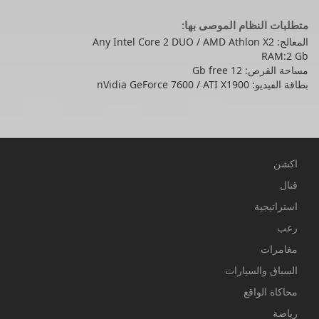
متطلبات النظام الموصى بها:
المعالج: Any Intel Core 2 DUO / AMD Athlon X2
RAM:2 Gb
مساحة القرص: 12 Gb free
بطاقة الفيديو: nVidia GeForce 7600 / ATI X1900
اكشن
قتال
استراتيجية
رعب
مغامرات
السباق والسيارات
محاكاة الواقع
رياضة