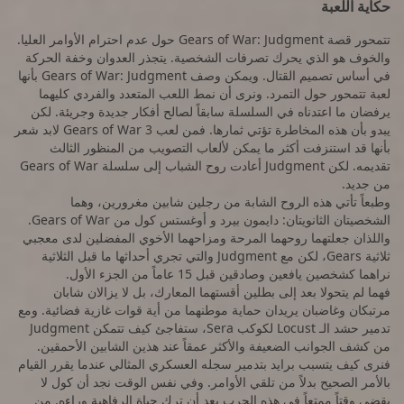
حكاية اللعبة
تتمحور قصة Gears of War: Judgment حول عدم احترام الأوامر العليا.
والخوف هو الذي يحرك تصرفات الشخصية. يتجذر العدوان وخفة الحركة
في أساس تصميم القتال. ويمكن وصف Gears of War: Judgment بأنها
لعبة تتمحور حول التمرد. ونرى أن نمط اللعب المتعدد والفردي كليهما
يرفضان ما اعتدناه في السلسلة سابقاً لصالح أفكار جديدة وجريئة. لكن
يبدو بأن هذه المخاطرة تؤتي ثمارها. فمن لعب Gears of War 3 لابد شعر
بأنها قد استنزفت أكثر ما يمكن لألعاب التصويب من المنظور الثالث
تقديمه. لكن Judgment أعادت روح الشباب إلى سلسلة Gears of War
من جديد.
وطبعاً تأتي هذه الروح الشابة من رجلين شابين مغرورين، وهما
الشخصيتان الثانويتان: دايمون بيرد و أوغستس كول من Gears of War.
واللذان جعلتهما روحهما المرحة ومزاحهما الأخوي المفضلين لدى معجبي
ثلاثية Gears، لكن مع Judgment والتي تجري أحداثها ما قبل الثلاثية
نراهما كشخصين يافعين وصادقين قبل 15 عاماً من الجزء الأول.
فهما لم يتحولا بعد إلى بطلين أقستهما المعارك، بل لا يزالان شابان
مرتبكان وغاضبان يريدان حماية موطنهما من أية قوات غازية فضائية. ومع
تدمير حشد الـ Locust لكوكب Sera، ستفاجئ كيف تتمكن Judgment
من كشف الجوانب الضعيفة والأكثر عمقاً عند هذين الشابين الأحمقين.
فنرى كيف يتسبب برايد بتدمير سجله العسكري المثالي عندما يقرر القيام
بالأمر الصحيح بدلاً من تلقي الأوامر. وفي نفس الوقت نجد أن كول لا
يقضي وقتاً ممتعاً في هذه الحرب بعد أن ترك حياة الرفاهية وراءه. من