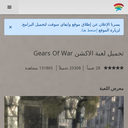

يسرنا الإعلان عن إطلاق موقع وايفاي سوفت لتحميل البرامج.
×
لزيارة الموقع
إضعط هنا
.
تحميل لعبة الاكشن Gears Of War
28 تقيماً
25308 تحميلاً
131865 مشاهدة

معرض اللعبة