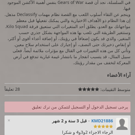
في السلسلة، نجد أن قصة Gears of War بنفس أهمية الآكشن الموجود
فيها.
وينجم عن التقاء أسلوب اللعب مع القصة نظام مهمات Declassify مذهل.
إن هذا النظام ذو الأهداف الاختيارية والتي يمكنك تفعيلها قبل معظم
مواجهاتك مع العدو، يطلق أحد المتغيرات التي ستعيق فرقة Kilo Squad.
وستتغير الطريقة التي تلعب بها هذه المواجهة بشكل جذري حسب
المتغير، والذي قد يكون إضعافاً في رؤيتك، أو إضافة أعداء أقوى أو أكثر،
أو إنقاص ذخيرتك حتى النصف، أو إجبارك على استخدام سلاح معين.
وتأتي كل من هذه التغييرات في القتال مع مؤثرات ملائمة أيضاً. فعلى
سبيل المثال، قد يتسبب انفجار ما بانتشار غيمة غبارية تندفع في أرض
المعركة لتخفف من مقدار رؤيتك.
آراء الأعضاء
28 تعليقاً
متوسط التقيمات:

يرجى تسجيل الدخول أو التسجيل لتتمكن من ترك تعليق
×
KMD21886
-
قبل 3 سنة و 2 شهر

الرجاء الاجزاء 2و3و4 و شكرا