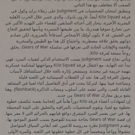
الصعب ألا تتعاطف مع هذا الثنائي.
وينطبق امتحان الشخصيات في Judgment على زملاء برايد وكول في
فرقة Kilo Squad أيضاً. غارون بادوك، والذي خسر خلال الحرب الأهلية
البشرية الأخيرة، ينحاز إلى أعدائه السابقين للقضاء على التهديد الأكبر. في
حين تصارع صوفيا هيندريك ما بين طبيعتها المتمردة ويأسها لتحقيق النجاح
في الجيش. قد لا يكون أولئك الأشخاص أصدقاءاً بالضرورة، لكن تصادم
ذواتهم يخلق علاقة مضطربة. واجتماع كل هذا مع الطيش والسخرية
والخفة والإهانات الحادة التي نعرفها في سلسلة Gears of War، يخلق
روحاً ممتعة لفرقة Kilo.
ويأتي نجاح قصة Judgment بسبب الاستخدام الذكي لتقنيات السرد. فهي
تبدأ عند النهاية، مع اعتقال فرقة Kilo Squad ومواجهتها لمحكمة عسكرية
بتهمة جريمة غير محددة. وستشعر بإثارة بالغة خلال استكشافك لأسباب
وصول الفرقة إلى هنا. نجد أن اللقطات السينمائية في اللعبة قليلة
ومتباعدة فيما بينها، لتتركنا نبحث في أدق التفاصيل أثناء لعبنا في المشاهد
القابلة للعب، والتي تعتمد على أسلوب ومضات الذاكرة (flashback). وهنا
يشع بريق معارك Gears of War من جديد.
إن لشهادات أعضاء فرقة Kilo دوراً هاماً في إقحامنا بقصة تتكشف خطوة
بخطوة مع لعبنا. وتقوم الشخصيات بالمراقبة والتعليق على البيئة المحيطة
بها، في حين يفسر السرد المتفرق دوافع قيامهم بالجرائم التي لا مفر منها.
إن قصة Gears of War بحاجة شديدة للتوضيح بسبب العمق الموجود بها،
وتقدم Judgment نظرة مدروسة للاعبين. لقد أبقاني السياق المتواصل
متشوقاً وواعياً ومنغمساً في كل خطوة خطوتها في اللعبة. وللمرة الأولى