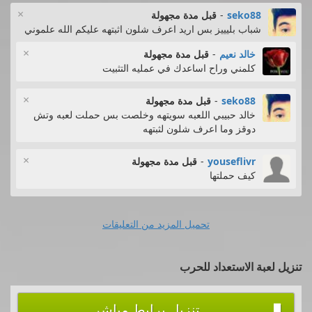
×
seko88
-
قبل مدة مجهولة
شباب بليييز بس اريد اعرف شلون اثبتهه عليكم الله علموني
×
خالد نعيم
-
قبل مدة مجهولة
كلمني وراح اساعدك في عمليه التثبيت
×
seko88
-
قبل مدة مجهولة
خالد حبيبي اللعبه سويتهه وخلصت بس حملت لعبه وتش
دوقز وما اعرف شلون لثبتهه
×
youseflivr
-
قبل مدة مجهولة
كيف حملتها
تحميل المزيد من التعليقات
تنزيل لعبة الاستعداد للحرب
تنزيل برابط مباشر