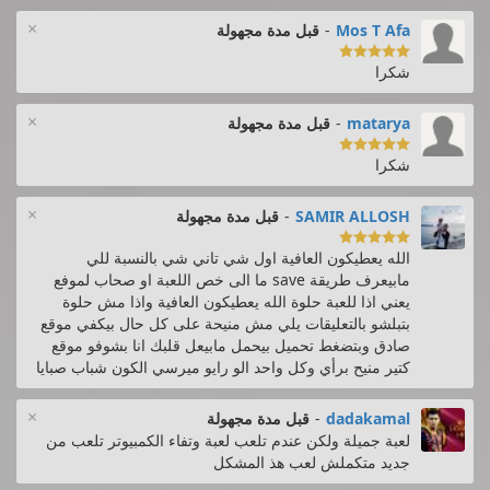
×
Mos T Afa
-
قبل مدة مجهولة

شكرا
×
matarya
-
قبل مدة مجهولة

شكرا
×
SAMIR ALLOSH
-
قبل مدة مجهولة

الله يعطيكون العافية اول شي تاني شي بالنسبة للي
مابيعرف طريقة save ما الى خص اللعبة او صحاب لموفع
يعني اذا للعبة حلوة الله يعطيكون العافية واذا مش حلوة
بتبلشو بالتعليقات يلي مش منيحة على كل حال بيكفي موقع
صادق وبتضغط تحميل بيحمل مابيعل قلبك انا بشوفو موقع
كتير منيح برأي وكل واحد الو رايو ميرسي الكون شباب صبايا
×
dadakamal
-
قبل مدة مجهولة
لعبة جميلة ولكن عندم تلعب لعبة وتفاء الكمبيوتر تلعب من
جديد متكملش لعب هذ المشكل