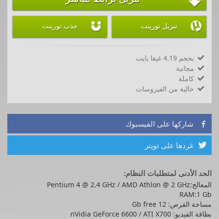



تنزيل تورينت
جذب تورينت
بحجم 4.19 غيغا بايت

مجانية

كاملة

خالية من الفيروسات

شاركها على الفيسبوك

غردها على تويتر

الحد الأدنى لمتطلبات النظام:
المعالج:Pentium 4 @ 2.4 GHz / AMD Athlon @ 2 GHz
RAM:1 Gb
مساحة القرص: 12 Gb free
بطاقة الفيديو: nVidia GeForce 6600 / ATI X700