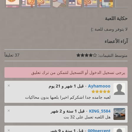
حكاية اللعبة
لا يتوفر وصف للعبة :)
آراء الأعضاء
37 تعليقاً
متوسط التقيمات:

يرجى تسجيل الدخول أو التسجيل لتتمكن من ترك تعليق
×
Ayhamooo
-
قبل 1 شهر و 21 يوم

لعبه جامده جدا اشكركم اخيرا بلعبها بدون محاكيات
×
KING_5584
-
قبل 1 سنة و 2 شهر
هل اللعبه تعمل على 32 بت
×
009percent
-
قبل 1 سنة و 9 شهر