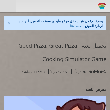

يسرنا الإعلان عن إطلاق موقع وايفاي سوفت لتحميل البرامج.
×
لزيارة الموقع
إضعط هنا
.
تحميل لعبة Good Pizza, Great Pizza -
Cooking Simulator Game
30 تقيماً
29970 تحميلاً
115607 مشاهدة

معرض اللعبة