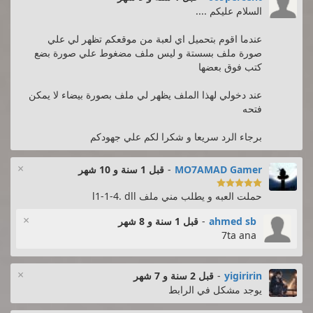
السلام عليكم ....
عندما اقوم بتحميل اي لعبة من موقعكم تظهر لي علي
صورة ملف بسستة و ليس ملف مضغوط علي صورة بضع
كتب فوق بعضها
عند دخولي لهذا الملف يظهر لي ملف بصورة بيضاء لا يمكن
فتحه
برجاء الرد سريعا و شكرا لكم علي جهودكم
×
MO7AMAD Gamer
-
قبل 1 سنة و 10 شهر

حملت العبه و يطلب مني ملف l1-1-4. dll
×
ahmed sb
-
قبل 1 سنة و 8 شهر
7ta ana
×
yigiririn
-
قبل 2 سنة و 7 شهر
يوجد مشكل في الرابط