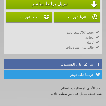
تنزيل برابط مباشر



تنزيل تورينت
جذب تورينت
بحجم 767 ميغا بايت

مجانية

كاملة

خالية من الفيروسات

شاركها على الفيسبوك

غردها على تويتر

الحد الأدنى لمتطلبات النظام:
لعبة خفيفة تغمل على مواصفات عادية