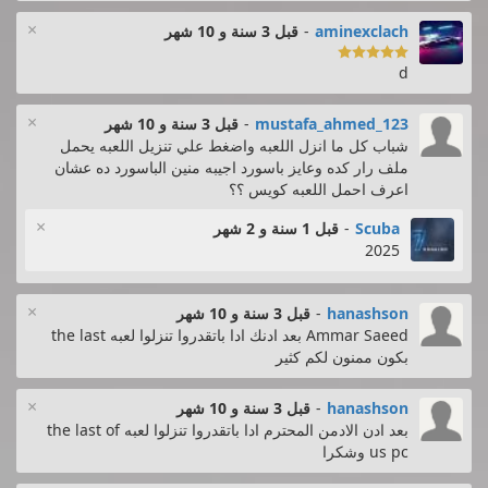
×
aminexclach
-
قبل 3 سنة و 10 شهر

d
×
mustafa_ahmed_123
-
قبل 3 سنة و 10 شهر
شباب كل ما انزل اللعبه واضغط علي تنزيل اللعبه يحمل
ملف رار كده وعايز باسورد اجيبه منين الباسورد ده عشان
اعرف احمل اللعبه كويس ؟؟
×
Scuba
-
قبل 1 سنة و 2 شهر
2025
×
hanashson
-
قبل 3 سنة و 10 شهر
Ammar Saeed بعد ادنك ادا باتقدروا تنزلوا لعبه the last
بكون ممنون لكم كثير
×
hanashson
-
قبل 3 سنة و 10 شهر
بعد ادن الادمن المحترم ادا باتقدروا تنزلوا لعبه the last of
us pc وشكرا