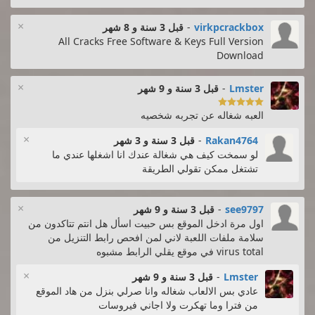
×
virkpcrackbox
-
قبل 3 سنة و 8 شهر
All Cracks Free Software & Keys Full Version
Download
×
Lmster
-
قبل 3 سنة و 9 شهر

العبه شغاله عن تجربه شخصيه
×
Rakan4764
-
قبل 3 سنة و 3 شهر
لو سمخت كيف هي شغالة عندك انا اشغلها عندي ما
تشتغل ممكن تقولي الطريقة
×
see9797
-
قبل 3 سنة و 9 شهر
اول مرة ادخل الموقع بس حبيت اسأل هل انتم تتاكدون من
سلامة ملفات اللعبة لاني لمن افحص رابط التنزيل من
virus total في موقع يقلي الرابط مشبوه
×
Lmster
-
قبل 3 سنة و 9 شهر
عادي بس الالعاب شغاله وانا صرلي بنزل من هاد الموقع
من فترا وما تهكرت ولا اجاني فيروسات