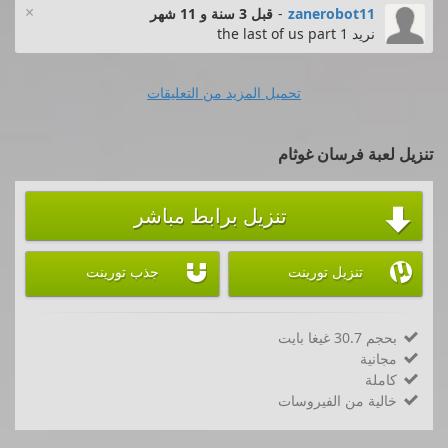
×
zanerobot11
-
قبل 3 سنة و 11 شهر
نريد the last of us part 1
تحميل المزيد من التعليقات
تنزيل لعبة فرسان غوثام
تنزيل برابط مباشر



تنزيل تورينت
جذب تورينت
بحجم 30.7 غيغا بايت

مجانية

كاملة

خالية من الفيروسات
