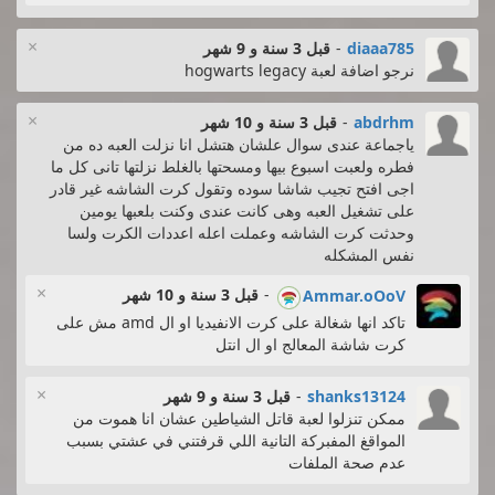
×
diaaa785
-
قبل 3 سنة و 9 شهر
نرجو اضافة لعبة hogwarts legacy
×
abdrhm
-
قبل 3 سنة و 10 شهر
ياجماعة عندى سوال علشان هتشل انا نزلت العبه ده من
فطره ولعبت اسبوع بيها ومسحتها بالغلط نزلتها تانى كل ما
اجى افتح تجيب شاشا سوده وتقول كرت الشاشه غير قادر
على تشغيل العبه وهى كانت عندى وكنت بلعبها يومين
وحدثت كرت الشاشه وعملت اعله اعددات الكرت ولسا
نفس المشكله
×
-
قبل 3 سنة و 10 شهر
Ammar.oOoV
تاكد انها شغالة على كرت الانفيديا او ال amd مش على
كرت شاشة المعالج او ال انتل
×
shanks13124
-
قبل 3 سنة و 9 شهر
ممكن تنزلوا لعبة قاتل الشياطين عشان انا هموت من
المواقغ المفبركة التانية اللي قرفتني في عشتي بسبب
عدم صحة الملفات