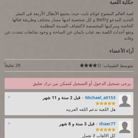
حكاية اللعبة
لعبة العالم المفتوح غوثام نايت حيث يجتمع الأبطال الأربعة في المقر
الجديد المدعو Belfry و كل شخصية لديها مسار مختلف وطريقة قتالها
الخاصة ومركبتها المخصصة لاكتشاف المدينة المظلمة
وتقع أحداث اللعبة بعد غياب باتمان عن الساحة و وجود شائعات تتحدث عن
وفاته
آراء الأعضاء
29 تعليقاً
متوسط التقيمات:

يرجى تسجيل الدخول أو التسجيل لتتمكن من ترك تعليق
×
Michael_a0153
-
قبل 2 سنة و 11 شهر

هل اللعبة تدعم اللغه العربيه
×
thaer77
-
قبل 3 سنة و 8 شهر

كل الالعاب لا تعمل