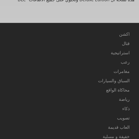
اكشن
قتال
استراتيجية
رعب
مغامرات
السباق والسيارات
محاكاة الواقع
رياضة
ذكاء
تصويب
العاب قديمة
خفيفة و مسلية