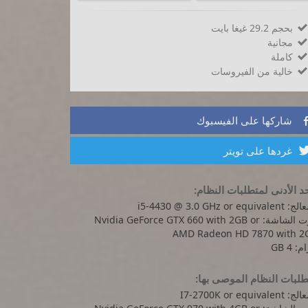
بحجم 29.2 غيغا بايت

مجانية

كاملة

خالية من الفيروسات

شاركها على الفيسبوك
غردها على تويتر
د الأدنى لمتطلبات النظام:
i5-4430 @ 3.0 GHz or equival
كرت الشاشة: Nvidia GeForce GTX 660 with 2GB or
AMD Radeon HD 7870 with 2
: 4 GB
لبات النظام الموصى بها:
I7-2700K or equivalen