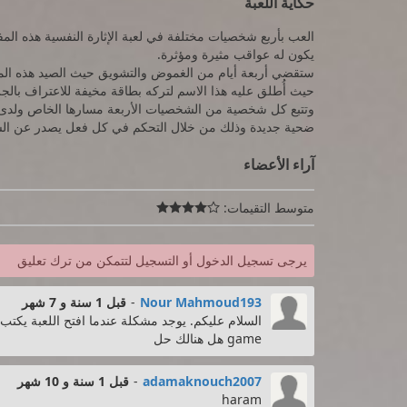
حكاية اللعبة
العب بأربع شخصيات مختلفة في لعبة الإثارة النفسية هذه المفع
يكون له عواقب مثيرة ومؤثرة.
حيث أُطلق عليه هذا الاسم لتركه بطاقة مخيفة للاعتراف بال
وتتبع كل شخصية من الشخصيات الأربعة مسارها الخاص ولدى كل
ضحية جديدة وذلك من خلال التحكم في كل فعل يصدر عن الشخص
آراء الأعضاء
متوسط التقيمات:

يرجى تسجيل الدخول أو التسجيل لتتمكن من ترك تعليق
Nour Mahmoud193
-
قبل 1 سنة و 7 شهر
game هل هنالك حل
adamaknouch2007
-
قبل 1 سنة و 10 شهر
haram