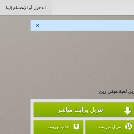
الدخول أو الإنضمام إلينا
×
يل لعبة هيفي رين
تنزيل برابط مباشر



تنزيل تورينت
جذب تورينت