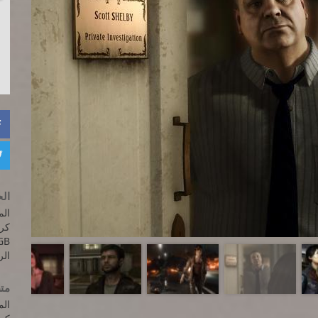


الح
المعالج: ent
GB
الرام
متط
المعالج: t