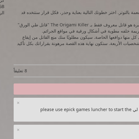
GB
مة بالتوتر. اختر خطوتك التالية بعناية وحذر، فكل قرار ستتخده قد
الرام
ستقضي أربعة أيام من الغموض والتشويق حيث الصيد هذه المرة هو قاتل معروف فقط بـ The Origami Killer "قاتل طي الورق"
جريمة خلفه مطوية في أشكال ورقية في مواقع الجرائم.
 منها دوافعها الخاصة. سيكون مطلوبًا منك منع القاتل من إيقاع
يات الأربعة. ستكون نهاية هذه القصة مرهونة بقراراتك بكل تأكيد
8 تعليقاً
×
السلام عليكم. يوجد مشكلة عندما افتح اللعبة يكتب لي please use epick games luncher to start the
×