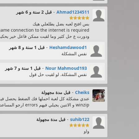
Ahmad1234511
-
قبل 2 سنة و 6 شهر

بس افتح لعبه بضل يطلعلي هيك
game connection to the internet is required
ودورت ع حل كثير وما لقيت ممكن فاعل خير يحكي
Heshamdawood1
-
قبل 1 سنة و 8 شهر
نفس المشكلة
Nour Mahmoud193
-
قبل 1 سنة و 7 شهر
نفس المشكلة. لو لقيت حل قول
Cheiks
-
قبل مدة مجهولة
winzip و الاتنين يجيلي فيهم errors ارجو المساعدة
suhib122
-
قبل مدة مجهولة

واو