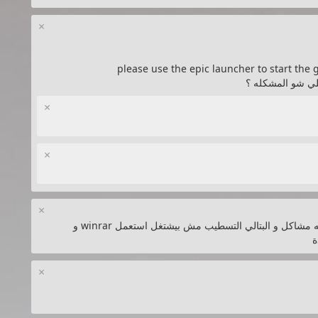
×
please use the epic launcher to start the 
لي شو المشكله ؟
×
×
×
عندي مشكلة كل لعبة احملها فك الضغط يحصل فيه مشاكل و البتالي التسطيب مش بيشتغل استعمل winrar و
×