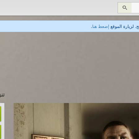

. لزيارة الموقع
إضعط هنا
.
تنز