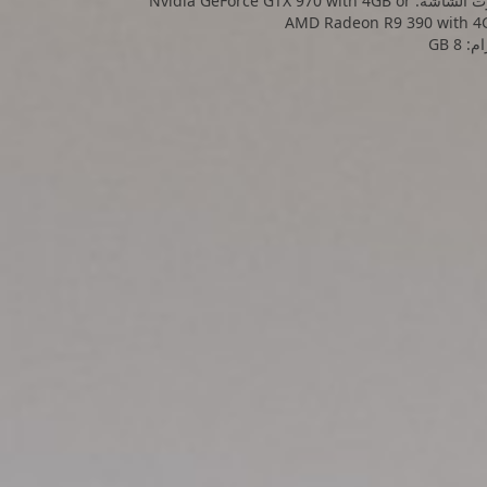
كرت الشاشة: Nvidia GeForce GTX 970 with 4GB or
AMD Radeon R9 390 with 4
: 8 GB