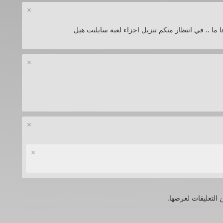
×
ما .. في انتظار منكم تنزيل اجزاء لعبة سايلنت هيل
×
×
×
 التعليقات لعرضها.