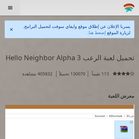

يسرنا الإعلان عن إطلاق موقع وايفاي سوفت لتحميل البرامج.
×
لزيارة الموقع
إضعط هنا
.
تحميل لعبة الرعب 3 Hello Neighbor Alpha
113 تقيماً
130070 تحميلاً
405832 مشاهدة

معرض اللعبة