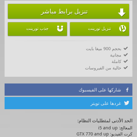
تنزيل برابط مباشر



تنزيل تورينت
جذب تورينت
بحجم 900 ميغا بايت

مجانية

كاملة

خالية من الفيروسات

شاركها على الفيسبوك

غردها على تويتر

الحد الأدنى لمتطلبات النظام:
المعالج: i5 and up
كرت الفيديو: GTX 770 and up