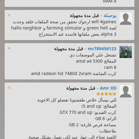
8 RAM
×
بوحملة
-
قبل مدة مجهولة
wifi 4games ارجوك تحقق من صحة الملفات فلقد وجدت
لعبة green hell و farming slimutor و hallo neighbor
alpha 3 بعض ملفاتها فاسدة عند الاستخراج
×
mr789456123
-
قبل مدة مجهولة
تشتغل علي الموصفات دي
المعالج amd a4 5300
ram 8
كرت الشاشة amd radeon hd 7480d 2vram
×
Amr XD
-
قبل مدة مجهولة

للي بيسأل خلاص طفشتونا تفضلو كل الاجوبة
المعالج: i5 and up
كرت الفيديو: GTX 770 and up
الرام: 6 GB
مساحة قرص فارغة: 2 GB
ملاحظات:
اللعبة تحتاج الى جهاز جيد لكي تعمل بشكل صحيح