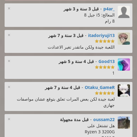
×
_p4ar
-
قبل 3 سنة و 3 شهر
المعالج: i5 جيل 8
8 رام
×
itadoriyuji13
-
قبل 3 سنة و 7 شهر

اللعبة جيدة ولكن ماتقدر تغير الاعدادت
×
Good13
-
قبل 4 سنة و 5 شهر

1
×
Otaku_GameR
-
قبل 4 سنة و 7 شهر

لعبة جيدة لكن بعض المرات تعلق بتوقع عشان مواصفات
جهازي
×
oussam22
-
قبل مدة مجهولة
هل تشتغل على
Ryzen 3 3200G