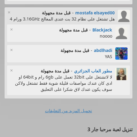
×
mostafa elsayed00
-
قبل مدة مجهولة
هل تشتغل على نظام 32 بت عندى المعالج 3.16GHz ورام 4
×
Blackjack
-
قبل مدة مجهولة
noooo
×
abdlhadi
-
قبل مدة مجهولة
YAS
×
مطور العاب الجزائري
-
قبل مدة مجهولة
لا لاتشتغل على 32bit تعمل على 6gb رام و 64bit او
ادى كان عندك مواصفات قليلة شوية فقط تشتغل ولاكن
سوف يكون عندك لاق شكرا على التعليق
تحميل المزيد من التعليقات
تنزيل لعبة مرحبا جار 3