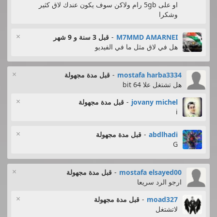
او على 5gb رام ولاكن سوف يكون عندك لاق كثير
وشكرا
×
M7MMD AMARNEI
-
قبل 3 سنة و 9 شهر
هل في لاق مثل ما في الفيديو
×
mostafa harba3334
-
قبل مدة مجهولة
هل تشتغل علا 64 bit
×
jovany michel
-
قبل مدة مجهولة
i
×
abdlhadi
-
قبل مدة مجهولة
G
×
mostafa elsayed00
-
قبل مدة مجهولة
ارجو الرد سريعا
×
moad327
-
قبل مدة مجهولة
لاتشتغل