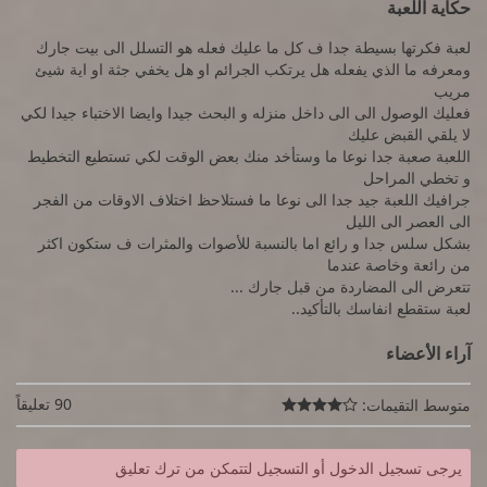
حكاية اللعبة
لعبة فكرتها بسيطة جدا ف كل ما عليك فعله هو التسلل الى بيت جارك
ومعرفه ما الذي يفعله هل يرتكب الجرائم او هل يخفي جثة او اية شيئ
مريب
فعليك الوصول الى الى داخل منزله و البحث جيدا وايضا الاختباء جيدا لكي
لا يلقي القبض عليك
اللعبة صعبة جدا نوعا ما وستأخد منك بعض الوقت لكي تستطيع التخطيط
و تخطي المراحل
جرافيك اللعبة جيد جدا الى نوعا ما فستلاحظ اختلاف الاوقات من الفجر
الى العصر الى الليل
بشكل سلس جدا و رائع اما بالنسبة للأصوات والمثرات ف ستكون اكثر
من رائعة وخاصة عندما
تتعرض الى المضاردة من قبل جارك ...
لعبة ستقطع انفاسك بالتأكيد..
آراء الأعضاء
90 تعليقاً
متوسط التقيمات:

يرجى تسجيل الدخول أو التسجيل لتتمكن من ترك تعليق