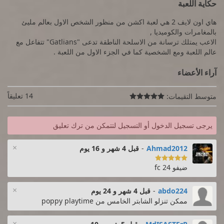
حكاية اللعبة
هاي اون لايف 2 هي لعبة اكشن من منظور الشخص الاول بعالم مليئ
بالمغامرات والكوميديا ,
الاعب يمتلك ترسانة من الاسلحة الناطقة تدعى "Gatlians" تتفاعل مع
عالم اللعبة ومع الشخصية كما في الجزء الاول من اللعبة .
آراء الأعضاء
14 تعليقاً
متوسط التقيمات:

يرجى تسجيل الدخول أو التسجيل لتتمكن من ترك تعليق
×
Ahmad2012
-
قبل 4 شهر و 16 يوم

ضيفو fc 24
×
abdo224
-
قبل 4 شهر و 24 يوم
ممكن تنزلو الشابتر الخامس من poppy playtime
×