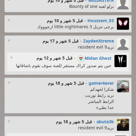
MdISASTErR
-
قبل 5 شهر و 10 يوم
نزلو لعبة Bounty of one
×
Houssem_03
-
قبل 5 شهر و 10 يوم
يرجى تنزيل little nightmares 3 ارجوووك
×
ZaydenXtreme
-
قبل 5 شهر و 17 يوم
نريدresident evil 9
×
-
قبل 5 شهر و 12 يوم
Midan Ghost
حين يتم صدور كراك مستقر للعبة سوف نقوم باضافاتها
×
gamer4ever
-
قبل 5 شهر و 18 يوم
شكرا لجهدكم
نريد رابط تورنت
الرابط المباشر
جدا بطيء
×
abuta3b
-
قبل 5 شهر و 18 يوم
نريدresident evil 9