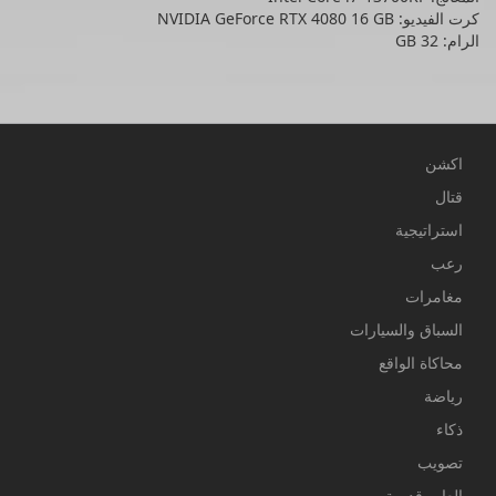
كرت الفيديو: NVIDIA GeForce RTX 4080 16 GB
الرام: 32 GB
اكشن
قتال
استراتيجية
رعب
مغامرات
السباق والسيارات
محاكاة الواقع
رياضة
ذكاء
تصويب
العاب قديمة