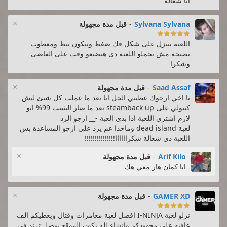
انا شغاله
×
Sylvana Sylvana
-
قبل مدة مجهولة

اللعبة بتنزل على شكل فك ضغط وبيكون بيظ ومعطوب
نصيحة مش تحملو اللعبة دى هتضيعو وقت على الفاضى
وشكرا
×
Saad Assaf
-
قبل مدة مجهولة
يا اخي ارجوك عطيني الحل انا بعد ما عملت كل شيئ ليش
كتبولي على steamback up بعد ما صار التثبيت 99% انو
لازم اشتري اللعبة اذا بدي العبة -__ ارجو الرد
لعبة dead island وماحدا عم يرد على ارجو المساعدة بس
اللعبة دي شغالة شكراااااا!!!!!!!!!!!!!!!
×
Arif Kilo
-
قبل مدة مجهولة
انا كمان هار معي هك
×
GAMER XD
-
قبل مدة مجهولة

نزلو لعبة I-NINJA افضل لعبة مغامرات وقتال ويعطيكم الف
عافيه علي مجهودكم وانشاء لله يكون الموقع يوصل ترند في