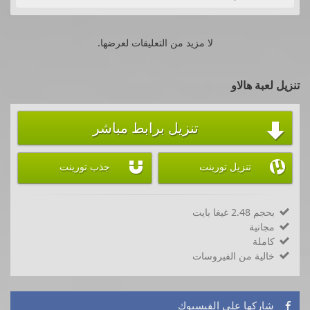
لا مزيد من التعليقات لعرضها.
تنزيل لعبة هالاو
تنزيل برابط مباشر



تنزيل تورينت
جذب تورينت
بحجم 2.48 غيغا بايت

مجانية

كاملة

خالية من الفيروسات

شاركها على الفيسبوك
