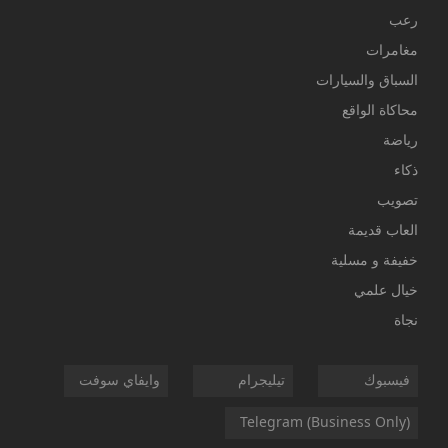
رعب
مغامرات
السباق والسيارات
محاكاة الواقع
رياضة
ذكاء
تصويب
العاب قديمة
خفيفة و مسلية
خيال علمي
نجاة
فيسبوك
تيليجرام
وايفاي سوفت
Telegram (Business Only)