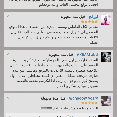
افضل موقع لتحميل العاب والله يوفقكم
×
اورانج
-
قبل مدة مجهولة

تحياتي لكل العاملين ونتمنى المزيد من العطاء انا هذا الموقع
المفضل لي لتنزيل الالعاب و معض العابي منه الرجاء تنزيل
الالعاب مضغوطه بحجم صغير و لكم جزيل الشكر على
تعبكم
×
AKRAM abd
-
قبل مدة مجهولة
السلام عليكم ,, اول شي الله يعطيكم العافية كروب ادارة
الموقع على التعب والمجهود ,, طبعا دايما ما بتقصرو ,, عندي
ملاحظة صغيرة بالنسبة للاعلانات بالموقع وهالشي من مدة ,,
صارت مزعجة بشكل ,, يعني اي كبسة بيطلعلي اعلان ,, وانا
بتصفح كتير بالموقع ,, يا ريت اذا اتكرمتو تخففو هالقصة
شوي ,, وبكرر شكري لكم ,
×
wahooow yosry
-
قبل مدة مجهولة

اللعبة معطوبة مش قابلة للفك!!!!!!!!!!!!!!!