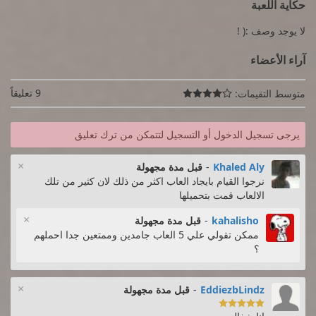
حكاية اللعبة
لا يوجد وصف :( !
آراء الأعضاء
9 تعليقاً
متوسط التقيمات:

يرجى تسجيل الدخول أو التسجيل لتتمكن من ترك تعليق
×
Khaled Aly
-
قبل مدة مجهولة
نرجوا القيام بايجاد العاب اكثر من ذلك لان كثير من تلك
الالعاب قمت بتحميلها
×
kahalisho
-
قبل مدة مجهولة
ممكن تقولي علي 5 العاب جامدين وممتعين جدا احملهم
؟
×
EddiezbLindz
-
قبل مدة مجهولة
