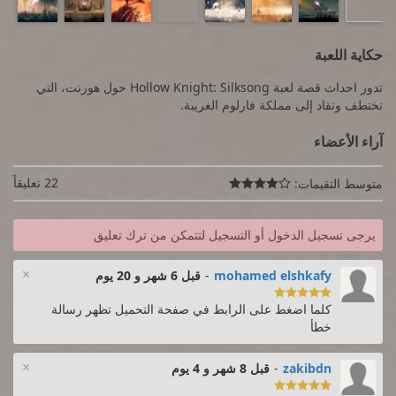
حكاية اللعبة
تدور احداث قصة لعبة Hollow Knight: Silksong حول هورنت، التي
تختطف وتقاد إلى مملكة فارلوم الغريبة.
آراء الأعضاء
22 تعليقاً
متوسط التقيمات:

يرجى تسجيل الدخول أو التسجيل لتتمكن من ترك تعليق
×
mohamed elshkafy
-
قبل 6 شهر و 20 يوم

كلما اضغط على الرابط في صفحة التحميل تظهر رسالة
خطأ
×
zakibdn
-
قبل 8 شهر و 4 يوم
