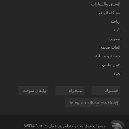
السباق والسيارات
محاكاة الواقع
رياضة
ذكاء
تصويب
العاب قديمة
خفيفة و مسلية
خيال علمي
نجاة
فيسبوك
تيليجرام
وايفاي سوفت
Telegram (Business Only)
جميع الحقوق محفوظة لفريق عمل
WIFI4Games