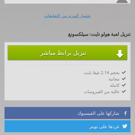
تحميل المزيد من التعليقات
تنزيل لعبة هولو نايت: سيلكسونغ
تنزيل برابط مباشر

بحجم 2.14 غيغا بايت

مجانية

كاملة

خالية من الفيروسات

شاركها على الفيسبوك

غردها على تويتر
