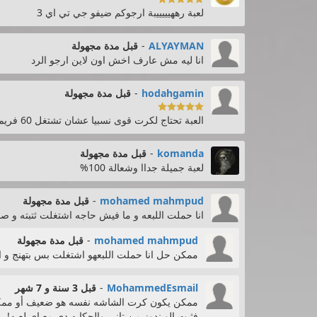
لعبة رههيييييبة ارجوكم ضيفو جي تي اي 3
ALYAYMAN
-
قبل مدة مجهولة
انا ليه مش عارف اخش اون لاين ارجو الرد
hodahgamin
-
قبل مدة مجهولة

العبة تحتاج لكرت قوى نسبيا عشان تشتغل 60 فريم
komanda
-
قبل مدة مجهولة
لعبة جميلة جداا وشعالة 100%
mohamed mahmpud
-
قبل مدة مجهولة
انا حملت اللبعه و ما فيش حاجه اشتغلت ثتبته و 
mohamed mahmpud
-
قبل مدة مجهولة
ممكن حل انا حملت اللبعهو اشتغلت بس بتهنج و الرام 8 جديد عندي 
MohammedEsmail
-
قبل 3 سنة و 7 شهر
ممكن يكون كرت الشاشه نفسه هو ضعيف أو ممكن ت
فثبت الويندوز من تاني والحكايه دي مع اي لعبه!