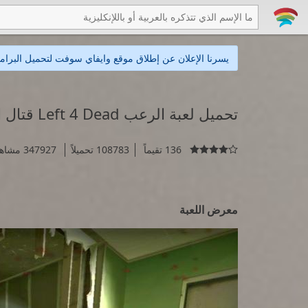
يسرنا الإعلان عن إطلاق موقع وايفاي سوفت لتحميل البرامج
تحميل لعبة الرعب Left 4 Dead قتال الزومبي
136 تقيماً
108783 تحميلاً
347927 مشاهدة

معرض اللعبة