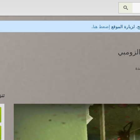

. لزيارة الموقع
إضعط هنا
.
تنز