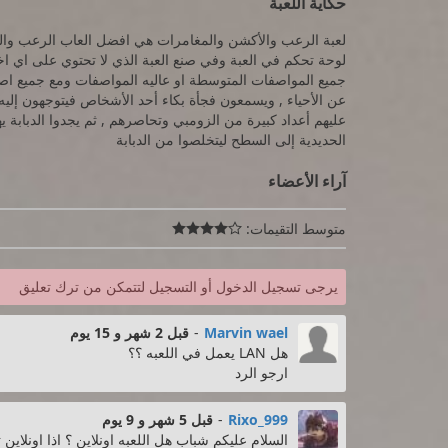
حكاية اللعبة
لوحة تحكم في العبة وفي صنع العبة الذي لا تحتوي على اي 
جميع المواصفات المتوسطة او عاليه المواصفات ومع جميع اصد
عن الأحياء , ويسمعون فجأة بكاء أحد الأشخاص فيتوجهون إليه ل
عليهم أعداد كبيرة من الزومبي وتحاصرهم , ثم يجدوا الدباب
الحديدية إلى السطح ليتخلصوا من الدبابة
آراء الأعضاء
متوسط التقيمات:

يرجى تسجيل الدخول أو التسجيل لتتمكن من ترك تعليق
Marvin wael
-
قبل 2 شهر و 15 يوم
هل LAN يعمل في اللعبه ؟؟
ارجو الرد
Rixo_999
-
قبل 5 شهر و 9 يوم
السلام عليكم شباب هل اللعبه اونلاين ؟ اذا اونلاين