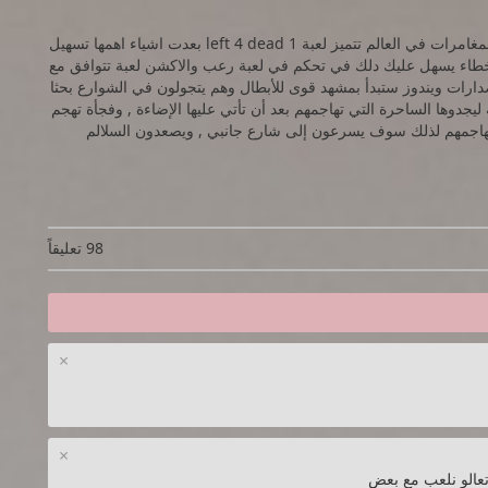
لعبة الرعب والأكشن والمغامرات هي افضل العاب الرعب والمغامرات في العالم تتميز لعبة 1 left 4 dead بعدت اشياء اهمها تسهيل
اخطاء يسهل عليك دلك في تحكم في لعبة رعب والاكشن لعبة تتوافق مع
ارات ويندوز ستبدأ بمشهد قوى للأبطال وهم يتجولون في الشوارع بحثا
يجدوها الساحرة التي تهاجمهم بعد أن تأتي عليها الإضاءة , وفجأة تهجم
ة يهاجمهم لذلك سوف يسرعون إلى شارع جانبي , ويصعدون السلالم
98 تعليقاً
×
×
 تعالو نلعب مع بعض