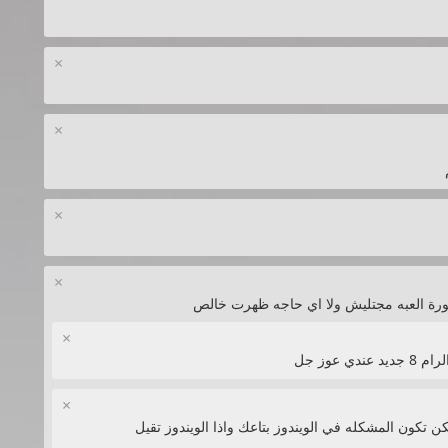
×
×
×
×
صورة العبه مجتليش ولا اي حاجه ظهرت خالص
×
عوز جل
×
كون المشكله في الويندوز بتاعك واذا الويندوز تقيل