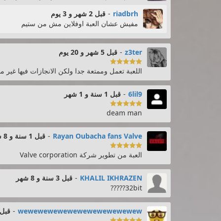
riadbrh
-
قبل 2 شهر و 3 يوم
مفيش عشان العبة اوفلاين مش من ستيم
z3ter
-
قبل 5 شهر و 20 يوم

اللعبة تعمل وممتعة جدا ولكن الانجازات فيها غير مصفرة ل
6lil9
-
قبل 1 سنة و 1 شهر

deam man
Rayan Oubacha fans Valve
-
قبل 1 سنة و 8 شهر

العبة من تطوير شركة Valve corporation
KHALIL IKHRAZEN
-
قبل 3 سنة و 8 شهر
32bit?????
wewewewewewewewewewewewew
-
قبل 4 سنة و 3 
