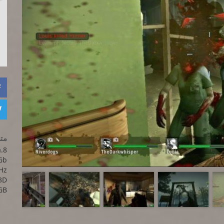


متط
.8
Gb
Hz
3D
GB