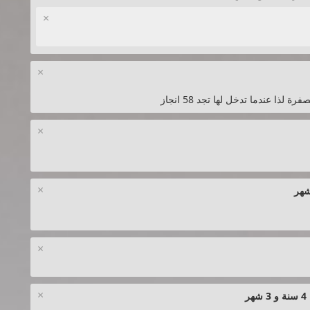
×
×
ذا عندما تدخل لها تجد 58 انجاز
×
×
×
×
شهر