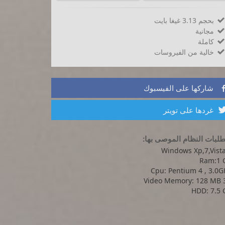
بحجم 3.13 غيغا بايت

مجانية

كاملة

خالية من الفيروسات

شاركها على الفيسبوك
غردها على تويتر
لبات النظام الموصى بها:
Windows Xp,7,Vista
Ram:1 
Cpu: Pentium 4 , 3.0G
Video Memory: 128 MB 
HDD: 7.5 