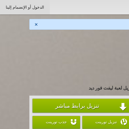
الدخول أو الإنضمام إلينا
×
يل لعبة ليفت فور ديد
تنزيل برابط مباشر



تنزيل تورينت
جذب تورينت