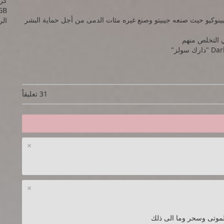
GB
ببينوكيو حيث صنعه جيبيتو وصنع غيره مئات الدمى من أجل حماية البشر
الرام
 التخلص منهم
31 تعليقاً
×
×
 للموتى وسحر وما الى ذلك