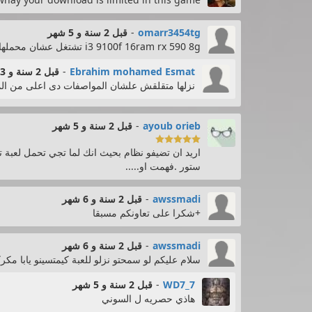
omarr3454tg
-
قبل 2 سنة و 5 شهر
i3 9100f 16ram rx 590 8g تشتغل عشان محملهاش ع فاضي
Ebrahim mohamed Esmat
-
قبل 2 سنة و 3 شهر
نزلها متقلقش علشان المواصفات دى اعلى من الم
ayoub orieb
-
قبل 2 سنة و 5 شهر

اريد ان تضيفو نظام بحيث انك لما تجي تحمل لعبة 
ستور .فهمت او.....
awssmadi
-
قبل 2 سنة و 6 شهر
+شكرا على تعاونكم مسبقا
awssmadi
-
قبل 2 سنة و 6 شهر
سلام عليكم لو سمحتو نزلو للعبة كيمتسينو يابا مكر
WD7_7
-
قبل 2 سنة و 5 شهر
هاذي حصريه ل السوني