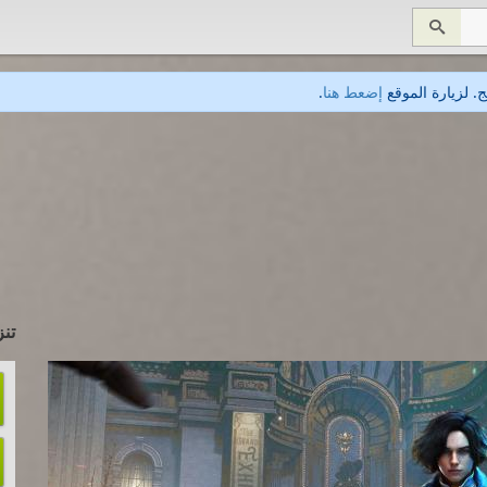

. لزيارة الموقع
إضعط هنا
.
تنز