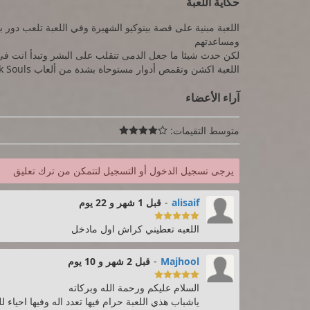
حكاية اللعبة
اللعبة مبنية على قصة بينوكيو الشهيرة وفي اللعبة تلعب دور 
ومساعدتهم
لكن حدث شيئا ما جعل الدمى تنقلب على البشر وتبدأ انت في
اللعبة اكشن وتقمص أدوار مستوحاة بشدة من ألعاب Dark Souls "دارك سولز"
آراء الأعضاء
متوسط التقيمات:

يرجى تسجيل الدخول أو التسجيل لتتمكن من ترك تعليق
alisaif
-
قبل 1 شهر و 22 يوم

اللعبه تعطيني كراش اول مادخل
Majhool
-
قبل 2 شهر و 10 يوم

السلام عليكم ورحمة الله وبركاته
ياشباب هذي اللعبة حرام فيها تعدد اله وفيها احياء