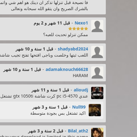
فا نصيحة قبل تنزلها تذكر ان دينك هو اهم شي وات
بالشرك الصريح وان يتقو الله سبحانه وتعالى
Nexo1
-
قبل 11 شهر و 2 يوم

ممكن تنزلو تحديث للعبه؟
shadyabd2024
-
قبل 1 سنة و 10 شهر
اللعب ثبتها وخلصت وباجى افتحها تفتح تجيب شاش
adamaknouch66628
-
قبل 1 سنة و 10 شهر
HARAM
alioudj
-
قبل 1 سنة و 11 شهر
عندي pc i5-4570 كرت شاشة gtx 1050ti تشتغل لعبة
Null99
-
قبل 1 سنة و 3 شهر
اكيد تشتغل بس بجودة متوسطة
Bilal_ath2
-
قبل 2 سنة و 3 شهر
whay your download is limited in this game