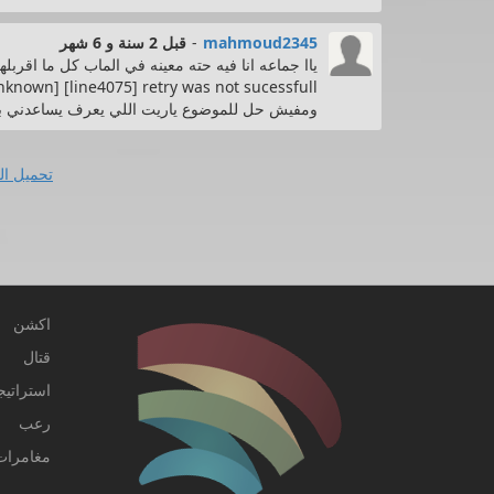
mahmoud2345
-
قبل 2 سنة و 6 شهر
ومفيش حل للموضوع ياريت اللي يعرف يساعدني ب
تحميل ال
اكشن
قتال
استراتيج
رعب
مغامرات