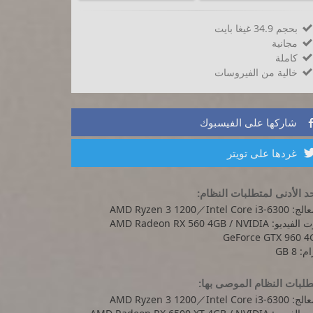
بحجم 34.9 غيغا بايت

مجانية

كاملة

خالية من الفيروسات

شاركها على الفيسبوك
غردها على تويتر
د الأدنى لمتطلبات النظام:
AMD Ryzen 3 1200／Intel Core i3-
كرت الفيديو: AMD Radeon RX 560 4GB / NVIDIA
GeForce GTX 960 4
: 8 GB
لبات النظام الموصى بها:
AMD Ryzen 3 1200／Intel Core i3-