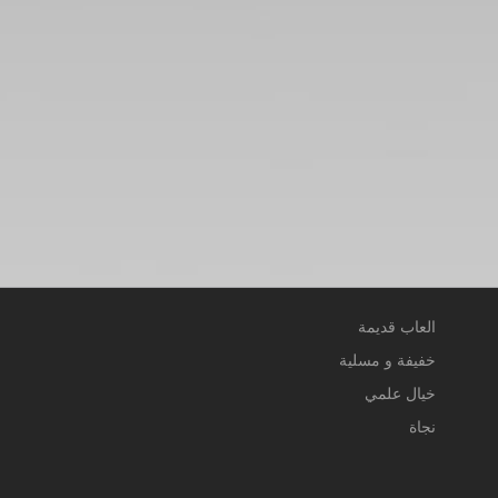
العاب قديمة
خفيفة و مسلية
خيال علمي
نجاة