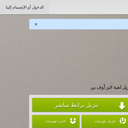
الدخول أو الإنضمام إلينا
×
يل لعبة لايز أوف بي
تنزيل برابط مباشر



تنزيل تورينت
جذب تورينت