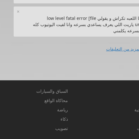
×
ياا جماعه انا فيه حته معينه في الماب كل ما اقربلها اللعبه تكراش و يقولي low level fatal error [file
unknown] [line4075] retry was not sucessfull ياريت اللي يعرف يساعدي بسرعه وانا لفيت اليوتيوب كله
سرعه يكلمني
مزيد من التعليقات
السباق والسيارات
محاكاة الواقع
ية
رياضة
ذكاء
تصويب