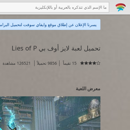
يسرنا الإعلان عن إطلاق موقع وايفاي سوفت لتحميل البرامج
تحميل لعبة لايز أوف بي Lies of P
15 تقيماً
9856 تحميلاً
126521 مشاهدة

معرض اللعبة