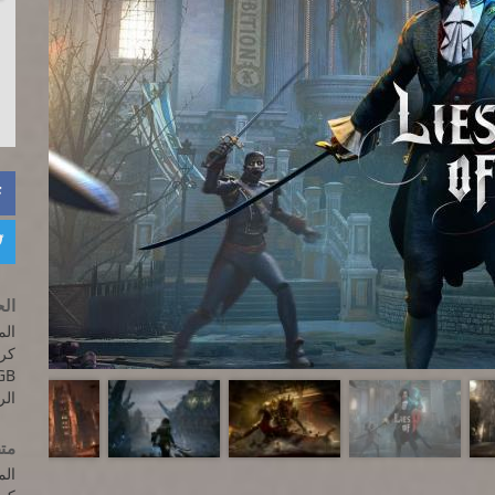


الح
المعالج: 6300
GB
الرام
متط
المعالج: 6300