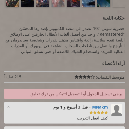
حكاية اللعبة
حصرية سوني "PS" تصدر الى منصة الكمبيوتر بإصدارها المحسّن
"Remastered", واحد من أفضل ألعاب الأبطال الخارقين على الإطلاق
اللعبة تقدم سلاسة رائعة واقتباس مذهل لقدرات وشخصية سبايدرمان مع
التأرجح والتنقل بين ناطحات السحاب الشاهقة في نيويورك أو القدرات
القتالية الفريدة واستخدام الشباك اللاصقة أو حتى تسلق المباني
آراء الأعضاء
215 تعليقاً
متوسط التقيمات:

يرجى تسجيل الدخول أو التسجيل لتتمكن من ترك تعليق
×
MNakm
-
قبل 3 أسبوع و 1 يوم

كيف افعل التعريب