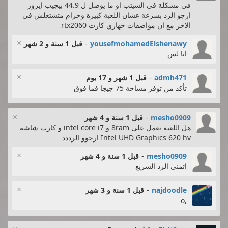
في مشكلة في السيتب او ما يوصل ل 44.9 بيجيب ايرور
ارجو الرد بسرعة عشان اللعبة كبيرة وحرام متشتغلش في
الاخر مع ان مواصفات جهازي كارت rtx2060
×
yousefmohamedElshenawy
-
قبل 1 سنة و 2 شهر
انا لس
×
admh471
-
قبل 1 شهر و 17 يوم
تأكد من توفر مساحة 75 جيجا فما فوق
×
mesho0909
-
قبل 1 سنة و 4 شهر
هل اللعبه تعمل على 8ram و intel core i7 و كارت شاشه
Intel UHD Graphics 620 hv ارجوو الرددد
×
mesho0909
-
قبل 1 سنة و 4 شهر
اتمنى الرد السريع
×
najdoodle
-
قبل 1 سنة و 3 شهر
,o