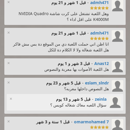
×
admh471
-
قبل 1 شهر و 21 يوم

وهل اللعبة تشتغل على كرت شاشة NVIDIA Quadro
K4000M على اقل اداء ؟
×
admh471
-
قبل 1 شهر و 21 يوم

انا اظن اني حملت اللعبة دي من الموقع دة بس مش فاكر
هل اللعبة شغالة ولا لا الكلام دة للكل
×
Anas12
-
قبل 3 شهر و 1 يوم
هل اللعبة الأصوات بها معربة والنصوص
×
eslam_slndr
-
قبل 5 شهر و 23 يوم
هل النصوص داخلها معربه؟
×
zeinla
-
قبل 5 شهر و 13 يوم
سؤال اللعبه معاك شغاله كويس ؟
×
omarmohamed 7
-
قبل 1 سنة و 3 شهر
