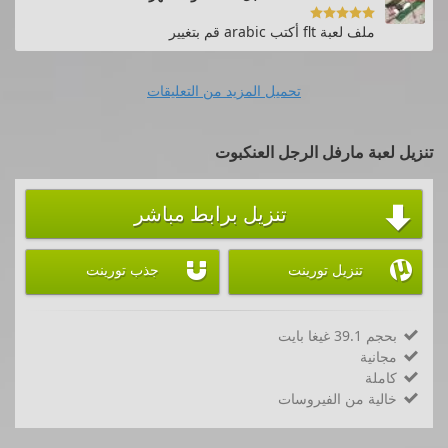

ملف لعبة flt أكتب arabic قم بتغيير
تحميل المزيد من التعليقات
تنزيل لعبة مارفل الرجل العنكبوت
تنزيل برابط مباشر



تنزيل تورينت
جذب تورينت
بحجم 39.1 غيغا بايت

مجانية

كاملة

خالية من الفيروسات
