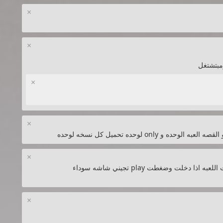
×
×
مبتشتغل
×
×
×
السلام عليكم بالله ابي حل لمشكله جتني بعد ماثبت اللعبه اذا دخلت وضغطت play تجيني شاشه سوداء
×