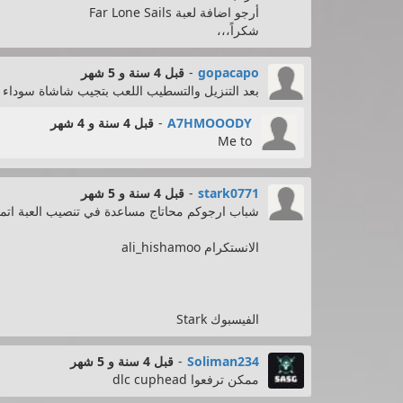
أرجو اضافة لعبة Far Lone Sails
شكراً،،،
gopacapo
-
قبل 4 سنة و 5 شهر
بعد التنزيل والتسطيب اللعب بتجيب شاشاة سوداء و
A7HMOOODY
-
قبل 4 سنة و 4 شهر
Me to
stark0771
-
قبل 4 سنة و 5 شهر
شباب ارجوكم محاتاج مساعدة في تنصيب العبة اتم
الانستكرام ali_hishamoo
الفيسبوك Stark
Soliman234
-
قبل 4 سنة و 5 شهر
ممكن ترفعوا dlc cuphead