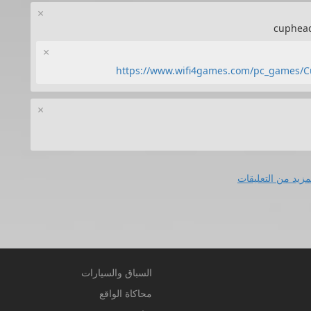
×
×
https://www.wifi4games.com/pc_games/Cu
×
مزيد من التعليقات
السباق والسيارات
محاكاة الواقع