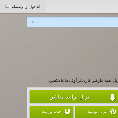
الدخول أو الإنضمام إلينا
×
يل لعبة مارفلز غارديانز أوف ذا غالاكسي
تنزيل برابط مباشر



تنزيل تورينت
جذب تورينت