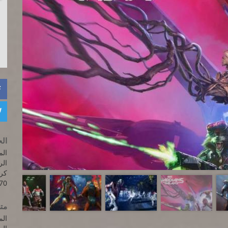


الح
المعالج: 5-4460
الرام
70
متط
المعالج : 4790