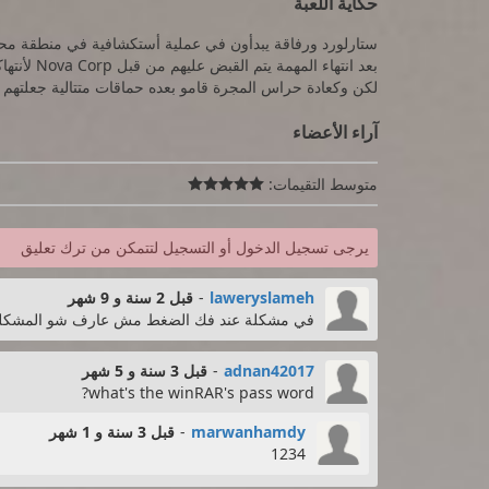
حكاية اللعبة
ستارلورد ورفاقة يبدأون في عملية أستكشافية في منطقة م
بعد انتهاء
لكن وكعادة حراس المجرة قامو بعده حماقات متتالية جعلت
آراء الأعضاء
متوسط التقيمات:

يرجى تسجيل الدخول أو التسجيل لتتمكن من ترك تعليق
laweryslameh
-
قبل 2 سنة و 9 شهر
في مشكلة عند فك الضغط مش عارف شو المشكلة 
adnan42017
-
قبل 3 سنة و 5 شهر
what's the winRAR's pass word?
marwanhamdy
-
قبل 3 سنة و 1 شهر
1234