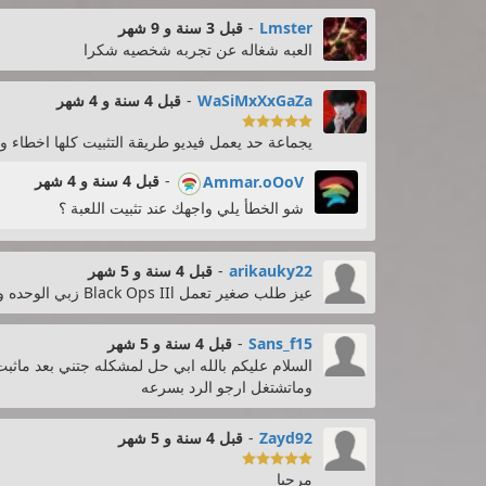
Lmster
-
قبل 3 سنة و 9 شهر
العبه شغاله عن تجربه شخصيه شكرا
WaSiMxXxGaZa
-
قبل 4 سنة و 4 شهر

يجماعة حد يعمل فيديو طريقة التثبيت كلها اخطاء و
-
قبل 4 سنة و 4 شهر
Ammar.oOoV
شو الخطأ يلي واجهك عند تثبيت اللعبة ؟
arikauky22
-
قبل 4 سنة و 5 شهر
عيز طلب صغير تعمل Black Ops IIl زبي الوحده و القصه العبه الوحده و only لوحده تحميل كل نسخه لوحده
Sans_f15
-
قبل 4 سنة و 5 شهر
وماتشتغل ارجو الرد بسرعه
Zayd92
-
قبل 4 سنة و 5 شهر

مرحبا