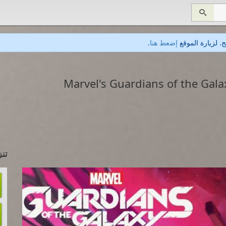

. لزيارة الموقع
إضعط هنا
.
تنز