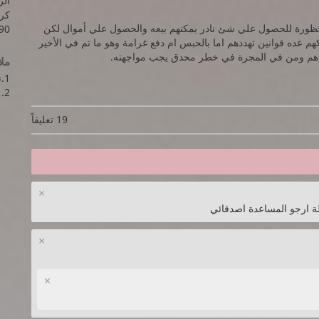
الرام
حظورة للحصول علي شئ نادر يمكنهم بيعه والحصول علي أموال لكن
90
 المهمة يتم القبض عليهم من قبل Nova Corp لأنتهاكهم عده قوانين تهددهم اما بالحبس ام دفع غرامة وهو ما تم في الأخير
هم هم ومن في المجرة في خطر محدق يجب مواجهته.
مل
1.نسخة Deluxe Edition
2. نسخة ريباك من Dodi repack
19 تعليقاً
×
ارجو المساعدة اصدقائي
×
×