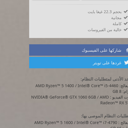
بحجم 22.3 غيغا بايت

مجانية

كاملة

خالية من الفيروسات

شاركها على الفيسبوك
غردها على تويتر
د الأدنى لمتطلبات النظام:
AMD Ryzen™ 5 1400 / Intel® Core™ i
: 8 GB
كرت الفيديو : NVIDIA® GeForce® GTX 1060 6GB / AMD
Radeon™ RX 5
لبات النظام الموصى بها:
AMD Ryzen™ 5 1600 / Intel® Core™ i7-