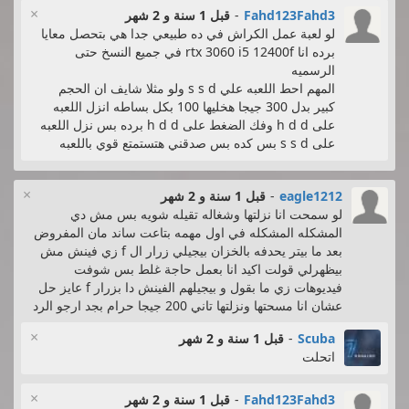
×
Fahd123Fahd3
-
قبل 1 سنة و 2 شهر
لو لعبة عمل الكراش في ده طبيعي جدا هي بتحصل معايا
برده انا rtx 3060 i5 12400f في جميع النسخ حتى
الرسميه
المهم احط اللعبه علي s s d ولو مثلا شايف ان الحجم
كبير بدل 300 جيجا هخليها 100 بكل بساطه انزل اللعبه
على h d d وفك الضغط على h d d برده بس نزل اللعبه
على s s d بس كده بس صدقني هتستمتع قوي باللعبه
×
eagle1212
-
قبل 1 سنة و 2 شهر
لو سمحت انا نزلتها وشغاله تقيله شويه بس مش دي
المشكله المشكله في اول مهمه بتاعت ساند مان المفروض
بعد ما بيتر يحدفه بالخزان بيجيلي زرار ال f زي فينش مش
بيظهرلي قولت اكيد انا بعمل حاجة غلط بس شوفت
فيديوهات زي ما بقول و بيجيلهم الفينش دا بزرار f عايز حل
عشان انا مسحتها ونزلتها تاني 200 جيجا حرام بجد ارجو الرد
×
Scuba
-
قبل 1 سنة و 2 شهر
اتحلت
×
Fahd123Fahd3
-
قبل 1 سنة و 2 شهر