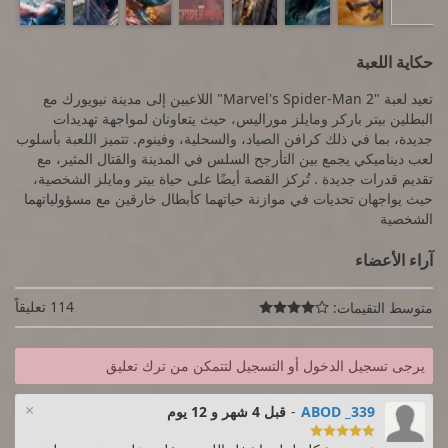
حكاية اللعبة
تعيد لعبة "Marvel's Spider-Man 2" اللاعبين إلى مدينة نيويورك مع
البطلين بيتر باركر ومايلز موراليس، حيث يتعاونان لمواجهة تهديدات
جديدة، بما في ذلك كرافن الصياد، والسحلية، وفينوم. تتميز اللعبة بأسلوب
لعب ديناميكي يجمع بين التأرجح السلس في المدينة والقتال المثير، مع
تقديم قدرات جديدة . تُركز القصة أيضًا على حياة بيتر ومايلز الشخصية،
حيث يواجهان تحديات في موازنة حياتهما كأبطال خارقين مع مسؤولياتهما
الشخصية
آراء الأعضاء
114 تعليقاً
متوسط التقيمات:

يرجى تسجيل الدخول أو التسجيل لتتمكن من ترك تعليق
×
ABOD _339
-
قبل 4 شهر و 12 يوم
