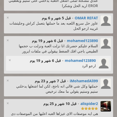
عندي مشكلة لملى اشغل اللعبه يدخلني على ستيم ويعطيني
EROR اريد الحل وشكرا
×
OMAR REFAT
-
قبل 5 شهر و 6 يوم
عاوز حل سريع اللعبه بعد ما حملتها بتعمل كراش وجليتشات
غريبه ارجو الحل
×
mohamed123890
-
قبل 6 شهر و 19 يوم
السلام عليكم حضرتك انا نزلت العبة ونزلت ب حجمها
الطبيعي باجي افك الضغط بيقولي في ملفات ايرور
×
mohamed123890
-
قبل 6 شهر و 19 يوم
ارجو الرد
×
iMohamedAli99
-
قبل 7 شهر و 23 يوم
حملتها وكل شي قالي انه ناجح، لكن لما اشغلها يدخلني
ستيم وستيم يقولي ما معك ترخيص
×
alispider2
-
قبل 10 شهر و 25 يوم

هى ايه موصفات الاى عيزاها العبه اعليها من الموصفات دى