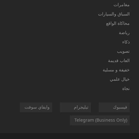
مغامرات
السباق والسيارات
محاكاة الواقع
رياضة
ذكاء
تصويب
العاب قديمة
خفيفة و مسلية
خيال علمي
نجاة
فيسبوك
تيليجرام
وايفاي سوفت
Telegram (Business Only)