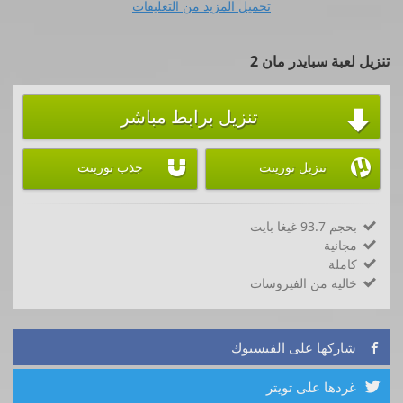
تحميل المزيد من التعليقات
تنزيل لعبة سبايدر مان 2
تنزيل برابط مباشر



تنزيل تورينت
جذب تورينت
بحجم 93.7 غيغا بايت

مجانية

كاملة

خالية من الفيروسات

شاركها على الفيسبوك

غردها على تويتر
