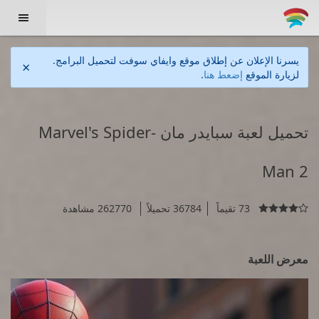

يسرنا الإعلان عن إطلاق موقع وايفاي سوفت لتحميل البرامج.
×
لزيارة الموقع
إضعط هنا
.
تحميل لعبة سبايدر مان Marvel's Spider-
Man 2
73 تقيماً
36784 تحميلاً
262770 مشاهدة

معرض اللعبة