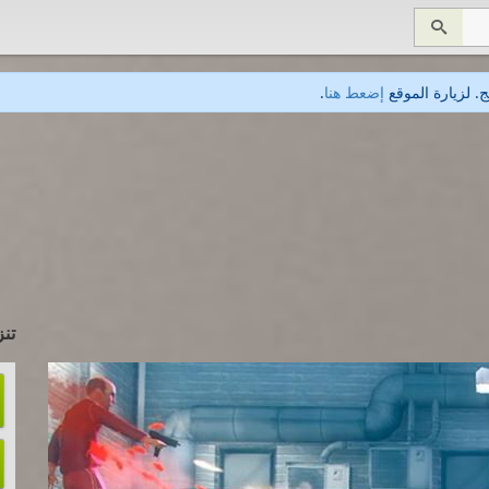

. لزيارة الموقع
إضعط هنا
.
تنز