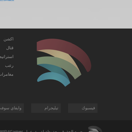
اكشن
قتال
استراتيج
رعب
مغامرات
فيسبوك
تيليجرام
وايفاي سوف
جميع الحقوق محفوظة لفريق عمل
WIFI4Games