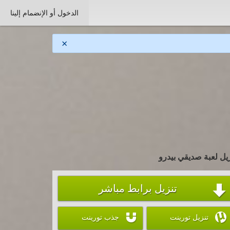
الدخول أو الإنضمام إلينا
×
يل لعبة صديقي بيدرو
تنزيل برابط مباشر



تنزيل تورينت
جذب تورينت