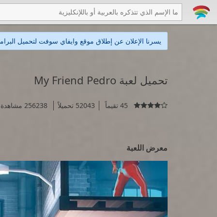
يسرنا الإعلان عن إطلاق موقع وايفاي سوفت لتحميل البرامج
تحميل لعبة My Friend Pedro
45 تقيماً
52043 تحميلاً
256238 مشاهدة

معرض اللعبة