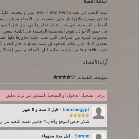
حكاية اللعبة
نمط اللعب في لعبة iend Pedro
الصعاب البسيطة التي يجب عليك تجاوزها من أجل قتل العدو قب
في جميع الأحوال، تقوم الشخصية الرئيسية في اللعبة ببعض الح
مجموعة كبيرة من المراحل التي يجب عليك تجاوزها كلها أيضا
تحصل كذلك على نقاط إضافية إن قمت بعمليات قتل للعدو أكثر إح
لعبة SuperHot من ناحية نمطية قتل الأعداء، و تبقى إجمالا واحدة من أقوى ألعاب القتل.
آراء الأعضاء
متوسط التقيمات:

يرجى تسجيل الدخول أو التسجيل لتتمكن من ترك تعليق
hamzaegypt
-
قبل 4 سنة و 8 شهر

شكر خاص لموقع وافاي 4 جاميز لعبت اللعبه من زمان و اقول ان احلي موقع في العالم هو wifi4games
Samae
-
قبل مدة مجهولة