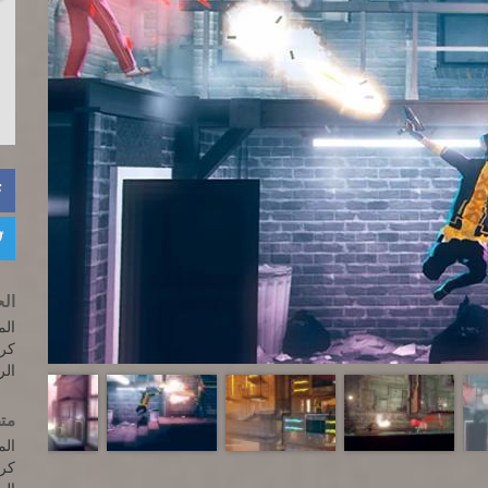


الح
المعالج: valent
كرت الف
الرام
متط
المعالج: ivalent
كرت الف