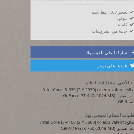
بحجم 1.67 غيغا بايت

مجانية

كاملة

خالية من الفيروسات

شاركها على الفيسبوك
غردها على تويتر
د الأدنى لمتطلبات النظام:
Intel Core i3-530 (2 * 2930) or equi
يديو: GeForce GT 440 (1024 MB)
: 4 GB
لبات النظام الموصى بها:
Intel Core i3-4160 (2 * 3600) or equ
يديو: GeForce GTX 760 (2048 MB)