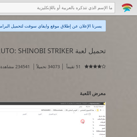
يسرنا الإعلان عن إطلاق موقع وايفاي سوفت لتحميل البرامج
تحميل لعبة NARUTO TO BORUTO: SHINOBI STRIKER
51 تقيماً
34073 تحميلاً
234541 مشاهدة

معرض اللعبة