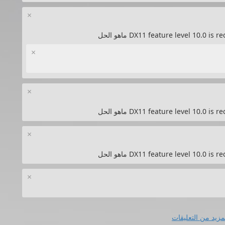
×
×
×
×
×
مزيد من التعليقات