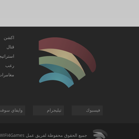
اكشن
قتال
استراتيج
رعب
مغامرات
فيسبوك
تيليجرام
وايفاي سوف
جميع الحقوق محفوظة لفريق عمل
WIFI4Games