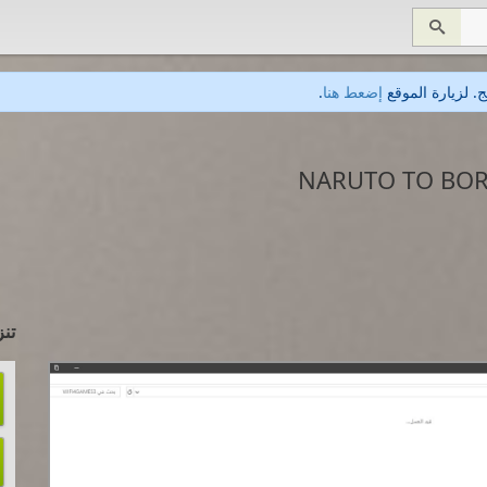

. لزيارة الموقع
إضعط هنا
.
تنز