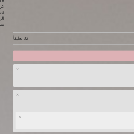
ore
GB
الرام
مسا
32 تعليقاً
×
×
×