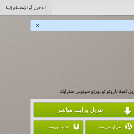
الدخول أو الإنضمام إلينا
×
يل لعبة ناروتو تو بورتو شينوبي سترايك
تنزيل برابط مباشر



تنزيل تورينت
جذب تورينت