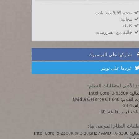
بحجم 9.68 غيغا بايت

مجانية

كاملة

خالية من الفيروسات

شاركها على الفيسبوك
غردها على تويتر
د الأدنى لمتطلبات النظام:
Intel Core i3-8350K
يديو: Nvidia GeForce GT 640
: 4 GB
حة قرص فارغة: 40
لبات النظام الموصى بها:
المعالج: Intel Core i5-2500K @ 3.30GHz / AMD FX-6300