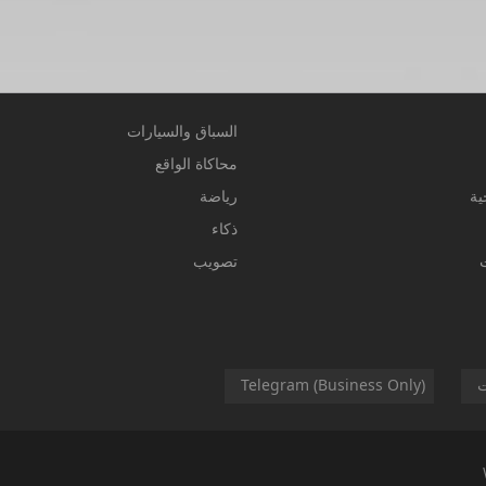
السباق والسيارات
محاكاة الواقع
ية
رياضة
ذكاء
تصويب
ت
Telegram (Business Only)