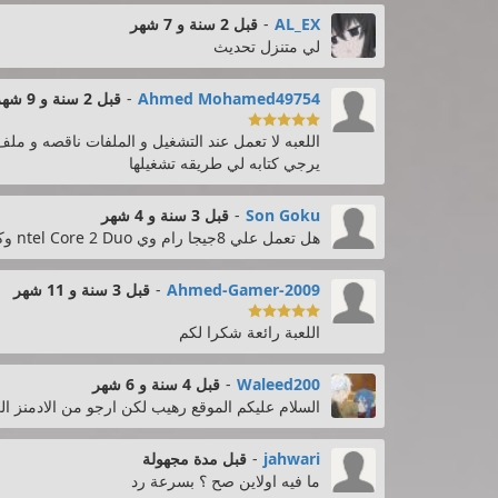
AL_EX
-
قبل 2 سنة و 7 شهر
لي متنزل تحديث
Ahmed Mohamed49754
-
قبل 2 سنة و 9 شهر

اللعبه لا تعمل عند التشغيل و الملفات ناقصه و ملف
يرجي كتابه لي طريقه تشغيلها
Son Goku
-
قبل 3 سنة و 4 شهر
هل تعمل علي 8جيجا رام وي ntel Core 2 Duo وكرت الشاشه AMD Radeon(TM) HD 7450
Ahmed-Gamer-2009
-
قبل 3 سنة و 11 شهر

اللعبة رائعة شكرا لكم
Waleed200
-
قبل 4 سنة و 6 شهر
السلام عليكم الموقع رهيب لكن ارجو من الادمنز ا
jahwari
-
قبل مدة مجهولة
ما فيه اولاين صح ؟ بسرعة رد