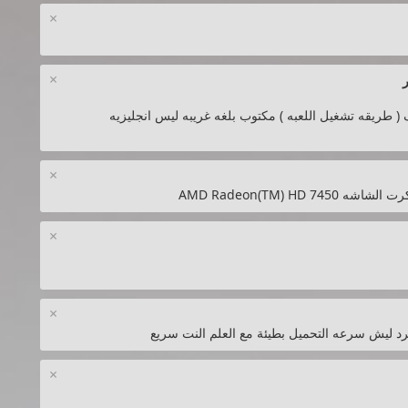
×
×
 ( طريقه تشغيل اللعبه ) مكتوب بلغه غريبه ليس انجليزيه
×
×
×
لرد ليش سرعه التحميل بطيئة مع العلم النت سريع
×