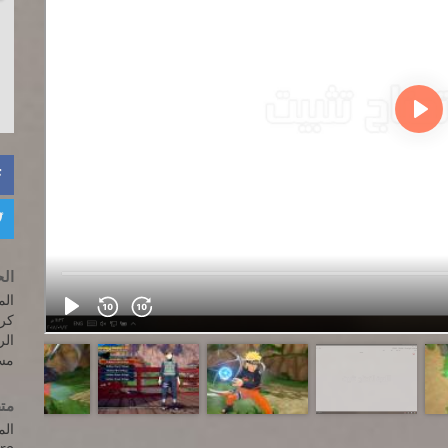


الح
المعالج: 
كرت الف
الرام
مسا
متط