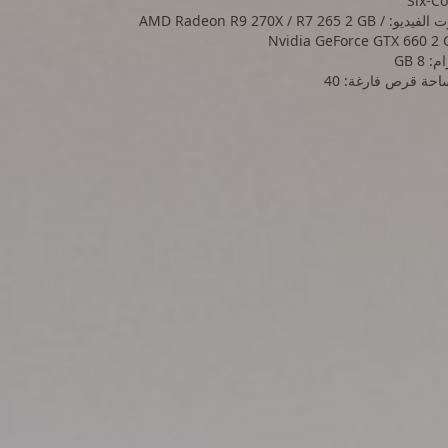
Six-C
كرت الفيديو: AMD Radeon R9 270X / R7 265 2 GB /
Nvidia GeForce GTX 660 2 
: 8 GB
حة قرص فارغة: 40