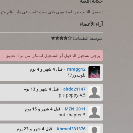
حكاية اللعبة
الفصل الثالث من لعبة بوبي بلاي حيث تلعب في دار أيتام متهالك يعرف باسم Playcare يقع أس
آراء الأعضاء
متوسط التقيمات:

يرجى تسجيل الدخول أو التسجيل لتتمكن من ترك تعليق
mmgg12
-
قبل 4 شهر و 4 يوم
للويندوز7؟
abdo21147
-
قبل 4 شهر و 13 يوم
pls poppy 4.5
MZN_2011
-
قبل 4 شهر و 15 يوم
put chapter 5
Ahmed331376
-
قبل 4 شهر و 23 يوم