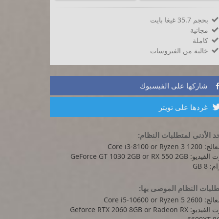
بحجم 35.7 غيغا بايت

مجانية

كاملة

خالية من الفيروسات

شاركها على الفيسبوك
غردها على تويتر
د الأدنى لمتطلبات النظام:
Core i3-8100 or Ryzen 3 12
يو: GeForce GT 1030 2GB or RX 550 2GB
: 8 GB
لبات النظام الموصى بها:
Core i5-10600 or Ryzen 5 2
كرت الفيديو: Geforce RTX 2060 8GB or Radeon RX