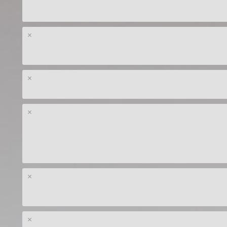
×
×
×
×
×