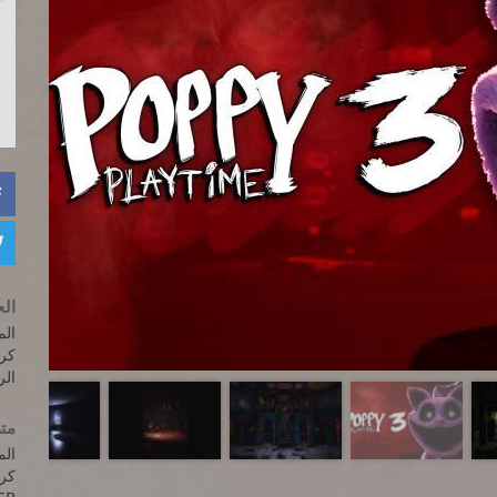


الح
المعالج: 00
كرت الفيد
الرام
متط
المعالج: 600