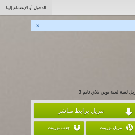
الدخول أو الإنضمام إلينا
×
يل لعبة لعبة بوبي بلاي تايم 3
تنزيل برابط مباشر



تنزيل تورينت
جذب تورينت