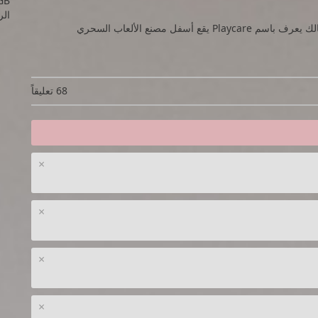
GB
الرام
فل مصنع الألعاب السحري
68 تعليقاً
×
×
×
×