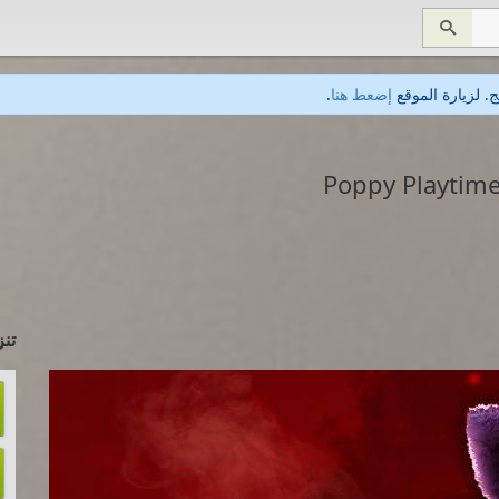

. لزيارة الموقع
إضعط هنا
.
تنز