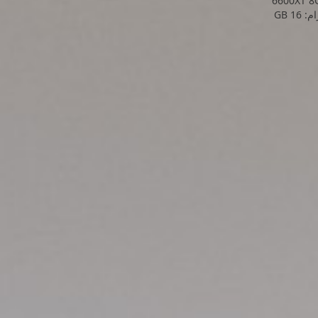
6600XT 8
: 16 GB