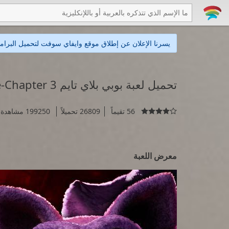
يسرنا الإعلان عن إطلاق موقع وايفاي سوفت لتحميل البرامج
تحميل لعبة بوبي بلاي تايم Poppy Playtime-Chapter 3
56 تقيماً
26809 تحميلاً
199250 مشاهدة

معرض اللعبة