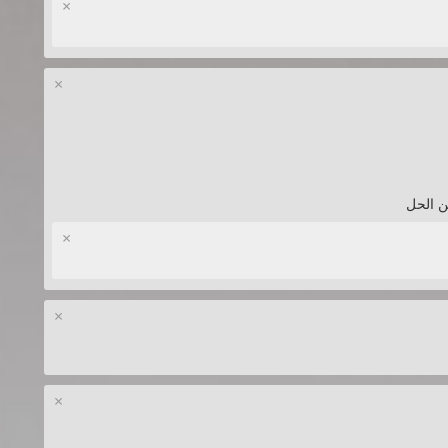
×
×
ن الحل
×
×
×