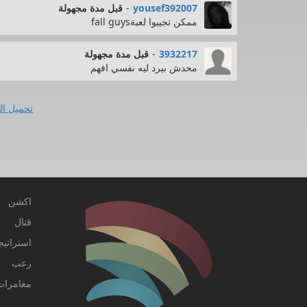
yousef392007
-
قبل مدة مجهولة
ممكن تجيبوا لعبةfall guys
3932217
-
قبل مدة مجهولة
محدش بيرد ليه نفسي افهم
تحميل ال
اكشن
قتال
استراتيج
رعب
مغامرات