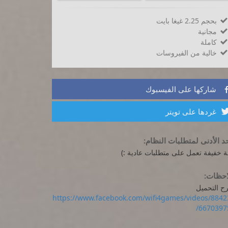
بحجم 2.25 غيغا بايت

مجانية

كاملة

خالية من الفيروسات

شاركها على الفيسبوك
غردها على تويتر
د الأدنى لمتطلبات النظام:
ة خفيفة تعمل على متطلبات عادية :)
احظات:
ح التحميل
https://www.facebook.com/wifi4games/videos/8842
66703975