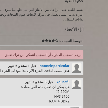
حكاية اللعبة
تعتمد اللعبة على مراحل من الألغاز التي يتم حلها بما يعرف ب
امرأة تدعى تشيل تعمل في مركز لأبحاث علوم الفتحات وتخوض
بوابات للتنقل ،
آراء الأعضاء
متوسط التقيمات:

يرجى تسجيل الدخول أو التسجيل لتتمكن من ترك تعليق
nooneinparticular
-
قبل 1 سنة و 6 شهر
هذي ليست portal الجزء الاول هذا مود لي الجزء الثاني باسم portal reloaded
Yousef0
-
قبل 3 سنة و 3 شهر
هل يمكن ان تعمل هذه المواصفات:
I5 520M
NVS 3100
RAM 4 DDR2