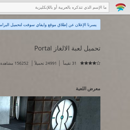
يسرنا الإعلان عن إطلاق موقع وايفاي سوفت لتحميل البرامج
تحميل لعبة الالغاز Portal
31 تقيماً
24991 تحميلاً
156252 مشاهدة

معرض اللعبة