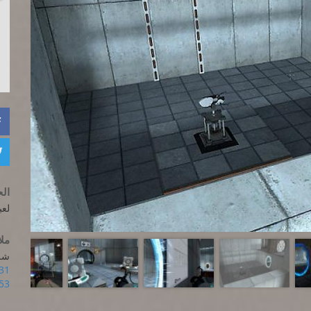


الح
لعب
مل
شر
31
3/