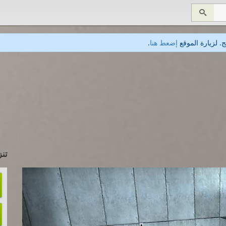

. لزيارة الموقع
إضعط هنا
.
تنز