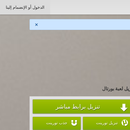
الدخول أو الإنضمام إلينا
×
يل لعبة بورتال
تنزيل برابط مباشر



تنزيل تورينت
جذب تورينت