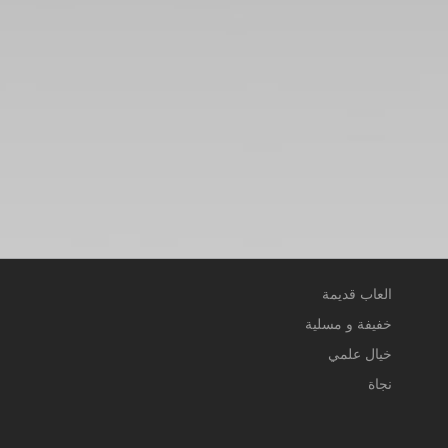
العاب قديمة
خفيفة و مسلية
خيال علمي
نجاة