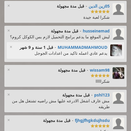
×
05زين الدين
-
قبل مدة مجهولة

شكرا لعبة جيدة
×
husseinemad
-
قبل مدة مجهولة
ليش الموقع ما يدعم برامج التحميل لازم بس الكوكل كروم؟
×
MUHAMMADMAHMOUD
-
قبل 1 سنة و 9 شهر
يدعم عادي اعمله تاكيد من اعدادات الجوجل
×
wissam98
-
قبل مدة مجهولة

شكرااااا
×
pshl123
-
قبل مدة مجهولة
مش عارف اشغل الادرعه عليها مش راضيه تشتغل هل من
طريقه
×
fjhgjfhgkdujhsdu
-
قبل مدة مجهولة
