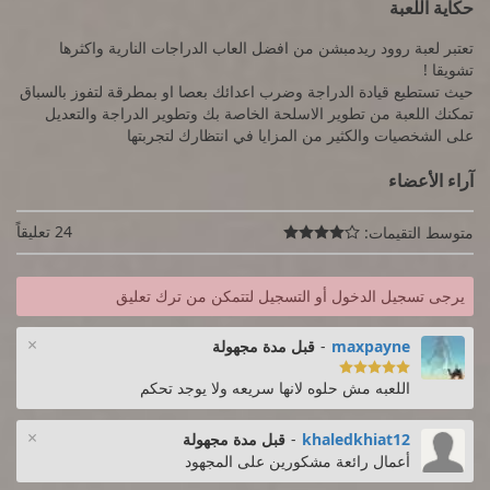
حكاية اللعبة
تعتبر لعبة روود ريدمبشن من افضل العاب الدراجات النارية واكثرها
تشويقا !
حيث تستطيع قيادة الدراجة وضرب اعدائك بعصا او بمطرقة لتفوز بالسباق
تمكنك اللعبة من تطوير الاسلحة الخاصة بك وتطوير الدراجة والتعديل
على الشخصيات والكثير من المزايا في انتظارك لتجربتها
آراء الأعضاء
24 تعليقاً
متوسط التقيمات:

يرجى تسجيل الدخول أو التسجيل لتتمكن من ترك تعليق
×
maxpayne
-
قبل مدة مجهولة

اللعبه مش حلوه لانها سريعه ولا يوجد تحكم
×
khaledkhiat12
-
قبل مدة مجهولة
أعمال رائعة مشكورين على المجهود