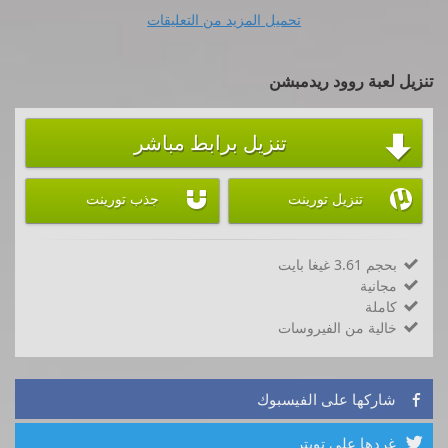
تحميل المزيد من التعليقات
تنزيل لعبة روود ريدمبشن
تنزيل برابط مباشر



تنزيل تورينت
جذب تورينت
بحجم 3.61 غيغا بايت

مجانية

كاملة

خالية من الفيروسات

شاركها على الفيسبوك

غردها على تويتر
