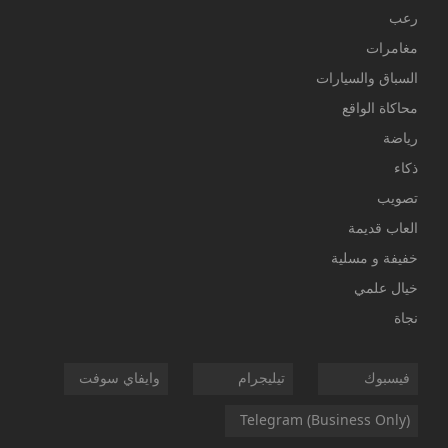
رعب
مغامرات
السباق والسيارات
محاكاة الواقع
رياضة
ذكاء
تصويب
العاب قديمة
خفيفة و مسلية
خيال علمي
نجاة
فيسبوك
تيليجرام
وايفاي سوفت
Telegram (Business Only)