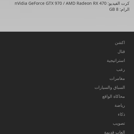
كرت الفيديو: nVidia GeForce GTX 970 / AMD Radeon RX 470
الرام: 8 GB
اكشن
قتال
استراتيجية
رعب
مغامرات
السباق والسيارات
محاكاة الواقع
رياضة
ذكاء
تصويب
العاب قديمة