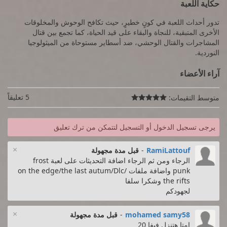
حكاية اللعبة
تدور أحداث اللعبة في كونٍ خطيرٍ، حيث تكافح الوحوش والمخلوقات
الأخرى المتبقية، للنجاة والبقاء على قيد الحياة، كما تجمع بين قتال
المشاجرات والقتال الوحشي، ضد أسطاير مستوحاة من الميثولوجيا
النوردية.
آراء الأعضاء
5 تعليقاً
متوسط التقيمات:

يرجى تسجيل الدخول أو التسجيل لتتمكن من ترك تعليق
×
RamiLattouf
-
قبل مدة مجهولة
الرجاء ومن ثم الرجاء اضافة التحديثات على لعبة frost
punk واضافة ملفات on the edge/the last autum/Dlc/
the rifts وشكرا سلفا
لجهودكم
×
mohamed samy58
-
قبل مدة مجهولة
امتا هتنزل فيفا 20