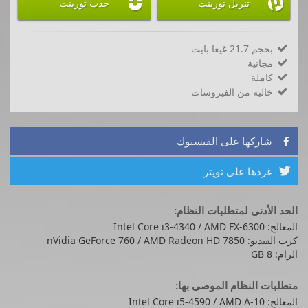


تنزيل تورينت
جذب تورينت
بحجم 21.7 غيغا بايت

مجانية

كاملة

خالية من الفيروسات

شاركها على الفيسبوك

غردها على تويتر

الحد الأدنى لمتطلبات النظام:
المعالج: Intel Core i3-4340 / AMD FX-6300
كرت الفيديو: nVidia GeForce 760 / AMD Radeon HD 7850
الرام: 8 GB
متطلبات النظام الموصى بها:
المعالج: Intel Core i5-4590 / AMD A-10