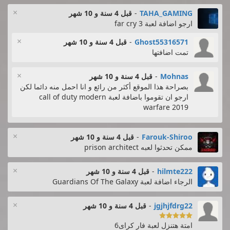
×
TAHA_GAMING
-
قبل 4 سنة و 10 شهر
ارجو اضافة لعبة far cry 3
×
Ghost55316571
-
قبل 4 سنة و 10 شهر
تمت اضافتها
×
Mohnas
-
قبل 4 سنة و 10 شهر
بصراحة هذا الموقع أكثر من رائع و انا احمل منه دائما لكن
ارجو ان تقوموا باضافة لعبة call of duty modern
warfare 2019
×
Farouk-Shiroo
-
قبل 4 سنة و 10 شهر
ممكن تحدثوا لعبه prison architect
×
hilmte222
-
قبل 4 سنة و 10 شهر
الرجاء اضافة لعبة Guardians Of The Galaxy
×
jgjhjfdrg22
-
قبل 4 سنة و 10 شهر

امتة هتنزل لعبة فار كراى6