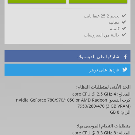
بحجم 25.2 غيغا بايت

مجانية

كاملة

خالية من الفيروسات

شاركها على الفيسبوك

غردها على تويتر

الحد الأدنى لمتطلبات النظام:
المعالج: 4-core CPU @ 2.5 GHz
كرت الفيديو: nVidia GeForce 780/970/1050 or AMD Radeon
7950/280/470 (3 GB VRAM)
الرام: 8 GB
متطلبات النظام الموصى بها:
المعالج: 8-core CPU @ 3.3 GHz