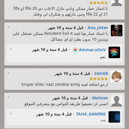

با استاز عمار ممكن ونابي تنازل الاعاب دي fifa 20 او fifa
21 او fifa 22 ونبي تنازلهم و شكران لي وقتك
×
Ana_Joker
-
قبل 4 سنة و 10 شهر
يا استاذ عمار هيا لعبة Resident Evil 4 ممكن تشتغل علي
ويندوز 10 بدون بطئ او اي مشاكل
×
-
قبل 4 سنة و 10 شهر
Ammar.oOoV
نعم
×
ZainG8
-
قبل 4 سنة و 10 شهر

ارجو اضافة لعبة Sniper elite: nazi zombie army
×
Mohnas
-
قبل 4 سنة و 10 شهر
اتمنى ان تضيفوا طريقة للتواص مع مشرفي الموقع
×
TAHA_GAMING
-
قبل 4 سنة و 10 شهر
يب