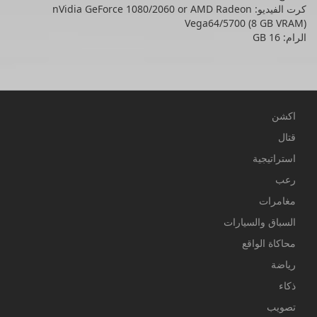
كرت الفيديو: nVidia GeForce 1080/2060 or AMD Radeon
Vega64/5700 (8 GB VRAM)
الرام: 16 GB
اكشن
قتال
استراتيجية
رعب
مغامرات
السباق والسيارات
محاكاة الواقع
رياضة
ذكاء
تصويب