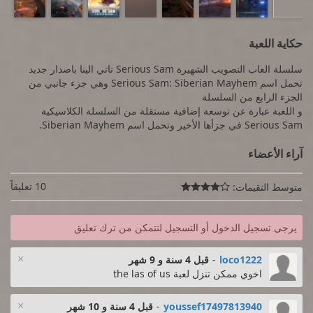
حكاية اللعبة
سلسلة العاب التصويب الشهيرة Serious Sam تاتي الينا باصدار جديد
تحمل اسم Serious Sam: Siberian Mayhem وهي جزء جانبي من
الجزء الرابع من السلسلة
و اللعبة عبارة عن توسعة إضافية مستقلة من السلسلة الكلاسيكية
Serious Sam في جزأها الأخير وتحمل اسم Siberian Mayhem.
آراء الأعضاء
10 تعليقاً
متوسط التقيمات:

يرجى تسجيل الدخول أو التسجيل لتتمكن من ترك تعليق
×
loco1222
-
قبل 4 سنة و 9 شهر
اخوي ممكن تنزل لعبة the las of us
×
youssef17497813940
-
قبل 4 سنة و 10 شهر