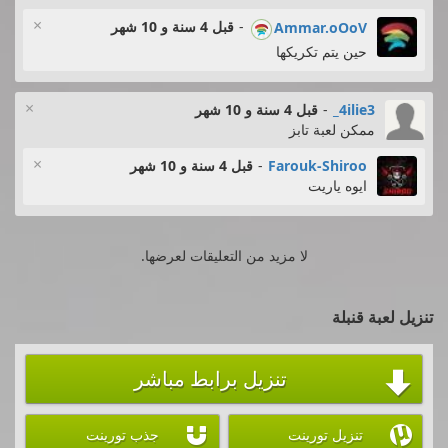
×
-
قبل 4 سنة و 10 شهر
Ammar.oOoV
حين يتم تكريكها
×
4ilie3_
-
قبل 4 سنة و 10 شهر
ممكن لعبة تابز
×
Farouk-Shiroo
-
قبل 4 سنة و 10 شهر
ايوه ياريت
لا مزيد من التعليقات لعرضها.
تنزيل لعبة قنبلة
تنزيل برابط مباشر



تنزيل تورينت
جذب تورينت