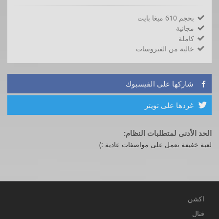
بحجم 610 ميغا بايت

مجانية

كاملة

خالية من الفيروسات

شاركها على الفيسبوك

غردها على تويتر

الحد الأدنى لمتطلبات النظام:
لعبة خفيفة تعمل على مواصفات عادية :)
اكشن
قتال