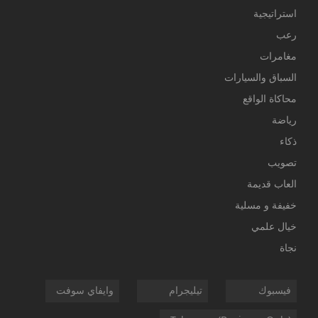
استراتيجية
رعب
مغامرات
السباق والسيارات
محاكاة الواقع
رياضة
ذكاء
تصويب
العاب قديمة
خفيفة و مسلية
خيال علمي
نجاة
فيسبوك
تيليجرام
وايفاي سوفت