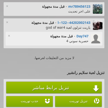
×
mr789456123
-
قبل مدة مجهولة
على اخر تحديث
×
44202002143--122--ا
-
قبل مدة مجهولة
ياريت تنزلون لعبة god of war4
×
Day747
-
قبل مدة مجهولة
حصرية سوني 4
لا مزيد من التعليقات لعرضها.
تنزيل لعبة سلايم رانشير
تنزيل برابط مباشر



تنزيل تورينت
جذب تورينت