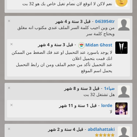
نعم لاكن لا اتوقع لان نضام تغيل خاص بك هو 32 بت
×
04i3954tr
-
قبل 3 سنة و 4 شهر
من وين اجيب كلمة السر الملف عندي مكتوب انه مغلق
ويحتاج كلمة سر
×
-
قبل 3 سنة و 4 شهر
Midan Ghost
لا يوجد باسورد عند التحميل او عند فك الضغط من الممكن
انك قمت بتحميل اعلان
عند التحميل تأكد من حجم الملف ومن ان رابط التحميل
يحمل اسم الموقع
×
ضياء1
-
قبل 3 سنة و 8 شهر
هل تشتغل 32 بت
×
lorde
-
قبل 1 سنة و 11 شهر
لا
×
abdlahattaki
-
قبل 4 سنة و 2 شهر
