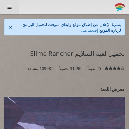

يسرنا الإعلان عن إطلاق موقع وايفاي سوفت لتحميل البرامج.
×
لزيارة الموقع
إضعط هنا
.
تحميل لعبة السلايم Slime Rancher
25 تقيماً
31490 تحميلاً
109081 مشاهدة

معرض اللعبة