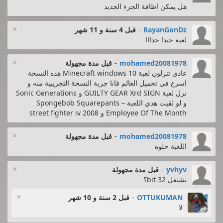
هل يمكن اظافة الجزء الجديد
×
RayanGonDz
-
قبل 4 سنة و 11 شهر
لعبة جيدا جدااا
×
mohamed20081978
-
قبل مدة مجهولة
عادي تنزلون لعبة Minecraft windows 10 هده النسخة
اسرع في تحميل العالم فانا جربة النسخة التجريبية منه و
نزل لعبة GUILTY GEAR Xrd SIGN و Sonic Generations
و لو لقيت هدي اللعبة Spongebob Squarepants –
Employee Of The Month و street fighter iv 2008
×
mohamed20081978
-
قبل مدة مجهولة
اللعبة حلوه
×
yvhyv
-
قبل مدة مجهولة
تشتغل 32 bit؟
×
OTTUKUMAN
-
قبل 2 سنة و 10 شهر
لا