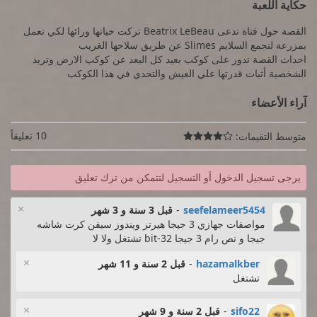
حكاية اللعبة
القصة حول فتاة تدعى Beatrix LeBeau تركت حياتها ورائها لكي تعمل
بمزرعة لتجمع السلايم Slimes عن طريق سلاحها الغريب
احداث القصة تدور على كوكب بعيد كل البعد عن كوكب الارض وتريد
الشخصية أثبات قدرتها علي العيش والتحدي في هذا الكوكب
آراء الأعضاء
10 تعليقاً
متوسط التقيمات:

يرجى تسجيل الدخول أو التسجيل لتتمكن من ترك تعليق
×
seefelameer5454
-
قبل 3 سنة و 3 شهر
مواصفات جهازي 3 جيجا هيرتز ويندوز سيفن كرت شاشه
جيجا و نص رام 3 جيجا 32-bit تشتغل ولا لا
×
hazamalkber
-
قبل 2 سنة و 11 شهر
تشتغل
×
sifo22
-
قبل 2 سنة و 9 شهر