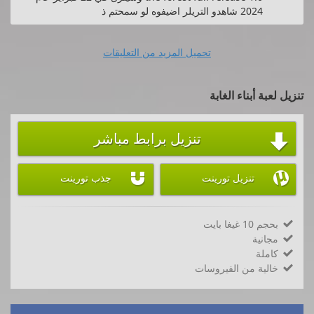
2024 شاهدو التريلر اضيفوه لو سمحتم ذ
تحميل المزيد من التعليقات
تنزيل لعبة أبناء الغابة
تنزيل برابط مباشر



تنزيل تورينت
جذب تورينت
بحجم 10 غيغا بايت

مجانية

كاملة

خالية من الفيروسات
