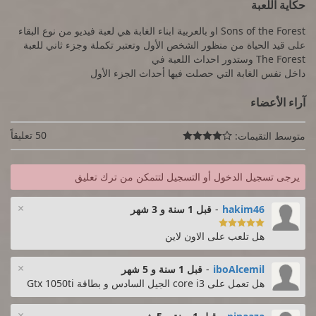
حكاية اللعبة
Sons of the Forest او بالعربية ابناء الغابة هي لعبة فيديو من نوع البقاء
على قيد الحياة من منظور الشخص الأول وتعتبر تكملة وجزء ثاني للعبة
The Forest وستدور احداث اللعبة في
داخل نفس الغابة التي حصلت فيها أحداث الجزء الأول
آراء الأعضاء
50 تعليقاً
متوسط التقيمات:

يرجى تسجيل الدخول أو التسجيل لتتمكن من ترك تعليق
×
hakim46
-
قبل 1 سنة و 3 شهر

هل تلعب على الاون لاين
×
iboAlcemil
-
قبل 1 سنة و 5 شهر
هل تعمل على core i3 الجيل السادس و بطاقة Gtx 1050ti
×