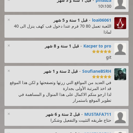
pinaaza
-
قبل 1 سنة و 5 شهر
100\10
×
loai06061
-
قبل 1 سنة و 5 شهر
اللعبة تعمل 80 70 فرم عندا دخول فب كهف ينزل الى 40
لماذا
×
Kacper to pro
-
قبل 1 سنة و 8 شهر

git
×
SoufianeBSRH
-
قبل 2 سنة و 1 شهر

في العديد من المواقع التي زرتها وتصفحتها و لكن هذا الموقع
قد اخذ المرتبة الأولى بجدارة
لذا ارجو منكم الاكمال على هذا المنوال و المساهمة في
تطوير الموقع باستمرار
×
MUSTAFA711
-
قبل 2 سنة و 6 شهر
حتاج طريقه التثبيت والتفعيل وشكرا