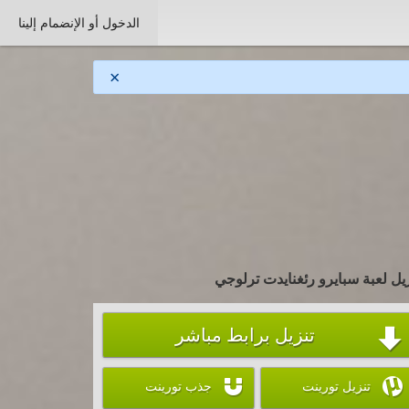
الدخول أو الإنضمام إلينا
×
يل لعبة سبايرو رئغنايدت ترلوجي
تنزيل برابط مباشر



تنزيل تورينت
جذب تورينت