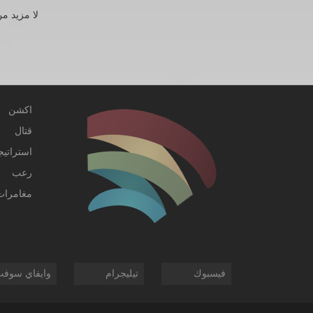
لا مزيد من
اكشن
قتال
استراتيج
رعب
مغامرات
فيسبوك
تيليجرام
وايفاي سوف