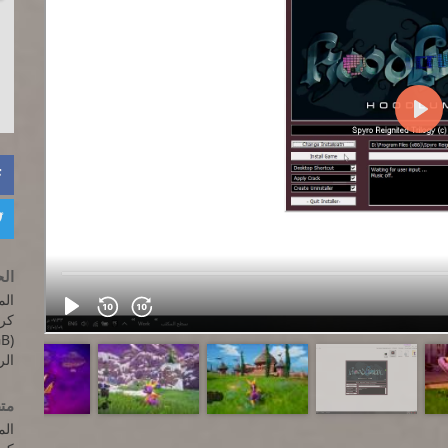


الح
المعالج: 300
B)
الرام
متط
المعالج: 8350