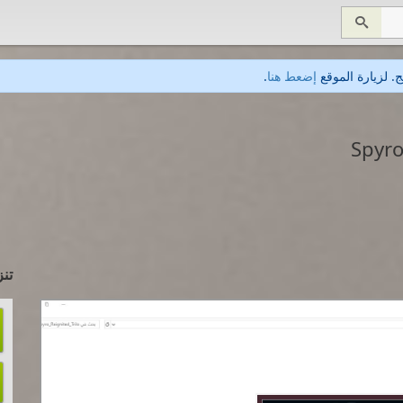

. لزيارة الموقع
إضعط هنا
.
تنز