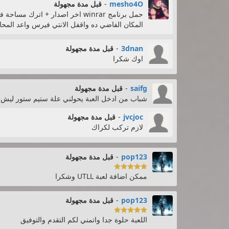
mesho4O
-
قبل مدة مجهولة
المكان الفاضي ده واقفل الانتي فيرس واعد المحا
3dnan
-
قبل مدة مجهولة
اوك شكرا
saifg
-
قبل مدة مجهولة
شباب من ادخل العبة يحولني علة ستيم ستور ليش
jvcjoc
-
قبل مدة مجهولة
لازم تركب لكراك
pop123
-
قبل مدة مجهولة

ممكن اضافة لعبة UTLL وشكرا
pop123
-
قبل مدة مجهولة

اللعبة حلوة جدا واتمني لكم التقدم والتوفيق