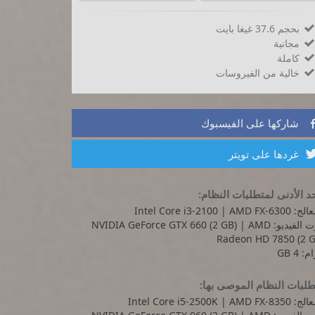
بحجم 37.6 غيغا بايت

مجانية

كاملة

خالية من الفيروسات

شاركها على الفيسبوك
غردها على تويتر
د الأدنى لمتطلبات النظام:
Intel Core i3-2100 | AMD FX-6
كرت الفيديو: NVIDIA GeForce GTX 660 (2 GB) | AMD
Radeon HD 7850 (2 G
: 4 GB
لبات النظام الموصى بها:
Intel Core i5-2500K | AMD FX-