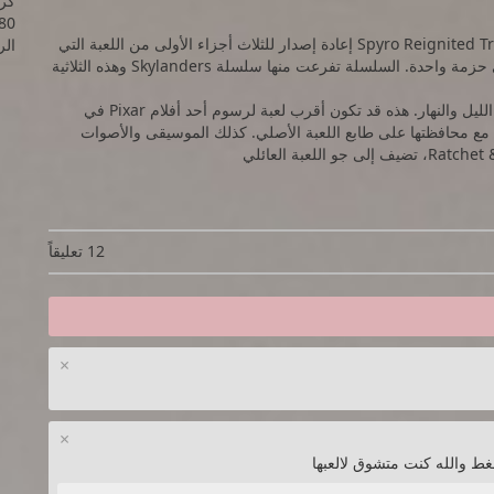
80
مثل ثلاثية Crash Bandicoot N. Sane Trilogy، تعتبر Spyro Reignited Trilogy إعادة إصدار للثلاث أجزاء الأولى من اللعبة التي
الرام
كانت حصرية للبلايستيشن 1، برسوم محسنة بشكل كبير وفي حزمة واحدة. السلسلة تفرعت منها سلسلة Skylanders وهذه الثلاثية
الرسوم الجديدة رائعة ونقلة عن الرسوم الأصلية كالفرق بين الليل والنهار. هذه قد تكون أقرب لعبة لرسوم أحد أفلام Pixar في
 مع محافظتها على طابع اللعبة الأصلي. كذلك الموسيقى والأصوات
12 تعليقاً
×
×
ط والله كنت متشوق لالعبها