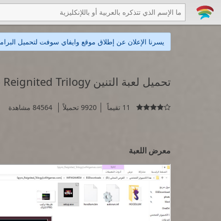
يسرنا الإعلان عن إطلاق موقع وايفاي سوفت لتحميل البرامج
تحميل لعبة التنين Spyro Reignited Trilogy
11 تقيماً
9920 تحميلاً
84564 مشاهدة

معرض اللعبة