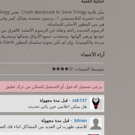
حكاية اللعبة
هي من المطور الأصلي للسلسلة.
جودتها وزهي ألوانها، وستجذب جميع الأذواق بجمالها وسحرها،
مرحة والكوميديا، وإن لم تكن بجودة سلسلة المطور Ratchet & Clank، تضيف إلى جو اللعبة العائلي
آراء الأعضاء
متوسط التقيمات:

يرجى تسجيل الدخول أو التسجيل لتتمكن من ترك تعليق
zak137
-
قبل مدة مجهولة
هل يمكن اعلامي حين ياتي تحديث
3dnan
-
قبل مدة مجهولة
للاسف ظهرت لي العديد من المشاكل اثناء فك الضغ