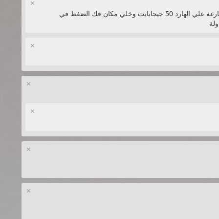
×
حمل برنامج winrar اخر اصدار + اترك مساحة فارغة علي الهارد 50 جيجابايت وخلي مكان فك الضغط في
ولة
×
×
×
×
×