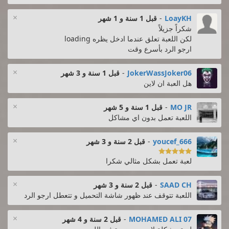
×
LoayKH
-
قبل 1 سنة و 1 شهر
شكراً جزيلاً
لكن اللعبة تعلق عندما ادخل يظره loading
ارجو الرد بأسرع وقت
×
JokerWassJoker06
-
قبل 1 سنة و 3 شهر
هل العبة ان لاين
×
MO JR
-
قبل 1 سنة و 5 شهر
اللعبة تعمل بدون اي مشاكل
×
youcef_666
-
قبل 2 سنة و 3 شهر

لعبة تعمل بشكل مثالي شكرا
×
SAAD CH
-
قبل 2 سنة و 3 شهر
اللعبة تتوقف عند ظهور شاشة التحميل و تتعطل ارجو الرد
×
MOHAMED ALI 07
-
قبل 2 سنة و 4 شهر