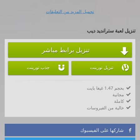
تحميل المزيد من التعليقات
تنزيل لعبة سترانديد ديب
تنزيل برابط مباشر



تنزيل تورينت
جذب تورينت
بحجم 1.47 غيغا بايت

مجانية

كاملة

خالية من الفيروسات

شاركها على الفيسبوك
