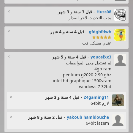
×
Huss08
-
قبل 3 سنة و 3 شهر
يجب التحديث لاخر اصدار
×
gfdghfdwh
-
قبل 4 سنة و 4 شهر

عندي مشكل فب
×
youcefxx3
-
قبل 4 سنة و 5 شهر
لم تشتغل معي المواصفات
4gb ram
pentium g2020 2.90 ghz
intel hd graphique 1500vram
windows 7 32bit
×
Z4gaming11
-
قبل 4 سنة و 3 شهر
لازم 64bit
×
yakoub hamidouche
-
قبل 2 سنة و 8 شهر
64bit lazem