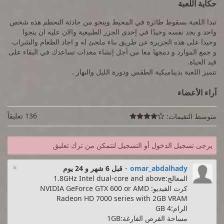
حكاية اللعبة
تبدا اللعبة بسقوط طائرة في المحيط وينجو من حادثة التحطم هذه شخص
واحد و يجد نفسه وحيدًا في إحدى الجزر الطبيعية والان عليه ان ينجوا
وحيدا على هذه الجزيرة عن طريق بناء ملجئ له و اجاد الطعام والشراب
و جمع الموارد و دمجها معا من أجل إنشاء معدات تساعدك في البقاء على
قيد الحياة.
تتميز اللعبة بديناميكية الطقس ودورة الليل والنهار .
آراء الأعضاء
136 تعليقاً
متوسط التقيمات:

يرجى تسجيل الدخول أو التسجيل لتتمكن من ترك تعليق
×
omar_abdalhady
-
قبل 6 شهر و 24 يوم
المعالج:1.8GHz Intel dual-core and above
كرت الفيديو: NVIDIA GeForce GTX 600 or AMD
Radeon HD 7000 series with 2GB VRAM
الرام:4 GB
مساحة القرص الفارغة:1GB