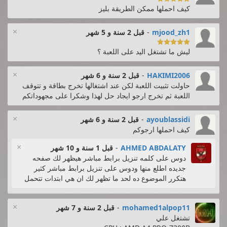
كيف احملها ممكن الطريقة بليز
×
mjood_zh1
-
قبل 2 سنة و 5 شهر

ليش ما تشتغل اليد على اللعبة ؟
×
HAKIMI2006
-
قبل 2 سنة و 6 شهر
حاولت تثبيت اللعبة لكن عند اشتغالها تخرج بطاقة و تتوقف
اللعبة ثم تخرج ارجو ايجاد حل لهذا وشكرا على مجهوداتكم
×
ayoublassidi
-
قبل 2 سنة و 6 شهر
كيف احملها ارجوكم
×
AHMED ABDALATY
-
قبل 1 سنة و 10 شهر
دوس على كلمه تنزيل برابط مباشر هيظهر لك صفحه
جديده اطلع منها ودوس على تنزيل برابط مباشر كثير
هتكرر الموضوع ده لحد ما تظهر لك ان هي ابتدات تتحمل
×
mohamed1alpop11
-
قبل 2 سنة و 7 شهر
تشتغل علي