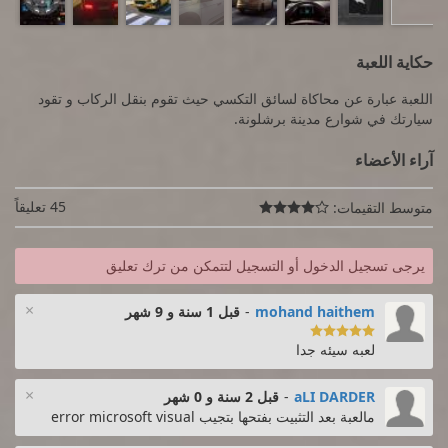
حكاية اللعبة
اللعبة عبارة عن محاكاة لسائق التكسي حيث تقوم بنقل الركاب و تقود
سيارتك في شوارع مدينة برشلونة.
آراء الأعضاء
45 تعليقاً
متوسط التقيمات:

يرجى تسجيل الدخول أو التسجيل لتتمكن من ترك تعليق
×
mohand haithem
-
قبل 1 سنة و 9 شهر

لعبه سيئه جدا
×
aLI DARDER
-
قبل 2 سنة و 0 شهر
مالعبة بعد التثبيت بفتحها بتجيب error microsoft visual