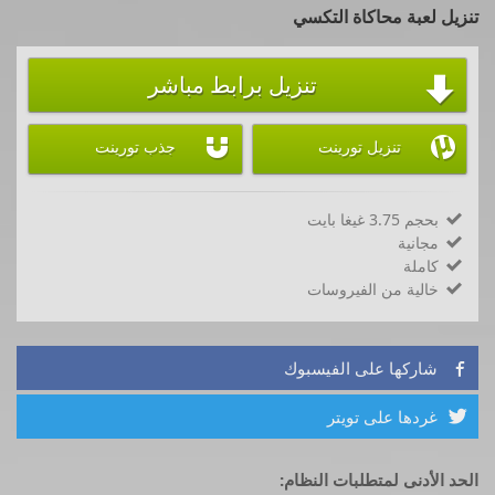
تنزيل لعبة محاكاة التكسي
تنزيل برابط مباشر



تنزيل تورينت
جذب تورينت
بحجم 3.75 غيغا بايت

مجانية

كاملة

خالية من الفيروسات

شاركها على الفيسبوك

غردها على تويتر

الحد الأدنى لمتطلبات النظام: