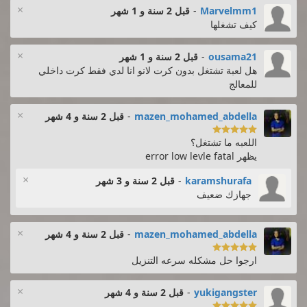
×
Marvelmm1
-
قبل 2 سنة و 1 شهر
كيف تشغلها
×
ousama21
-
قبل 2 سنة و 1 شهر
هل لعبة تشتغل بدون كرت لانو انا لدي فقط كرت داخلي
للمعالج
×
mazen_mohamed_abdella
-
قبل 2 سنة و 4 شهر

اللعبه ما تشتغل؟
يظهر error low levle fatal
×
karamshurafa
-
قبل 2 سنة و 3 شهر
جهازك ضعيف
×
mazen_mohamed_abdella
-
قبل 2 سنة و 4 شهر

ارجوا حل مشكله سرعه التنزيل
×
yukigangster
-
قبل 2 سنة و 4 شهر
