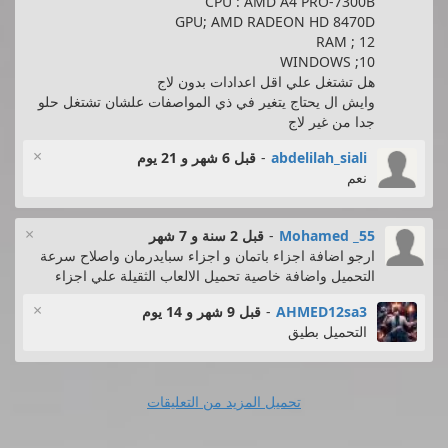
CPU : AMD A4 PRO-7300B
GPU; AMD RADEON HD 8470D
RAM ; 12
WINDOWS ;10
هل تشتغل علي اقل اعدادات بدون لاج
وايش ال يحتاج يتغير في ذي المواصفات علشان تشتغل حلو
جدا من غير لاج
×
abdelilah_siali
-
قبل 6 شهر و 21 يوم
نعم
×
Mohamed _55
-
قبل 2 سنة و 7 شهر
ارجو اضافة اجزاء باتمان و اجزاء سبايدرمان واصلاح سرعة
التحميل واضافة خاصية تحميل الالعاب الثقيلة علي اجزاء
×
AHMED12sa3
-
قبل 9 شهر و 14 يوم
التحميل بطيق
تحميل المزيد من التعليقات