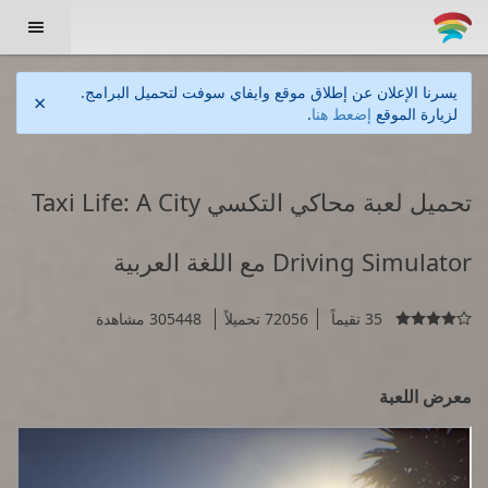

يسرنا الإعلان عن إطلاق موقع وايفاي سوفت لتحميل البرامج.
×
لزيارة الموقع
إضعط هنا
.
تحميل لعبة محاكي التكسي Taxi Life: A City
Driving Simulator مع اللغة العربية
35 تقيماً
72056 تحميلاً
305448 مشاهدة

معرض اللعبة