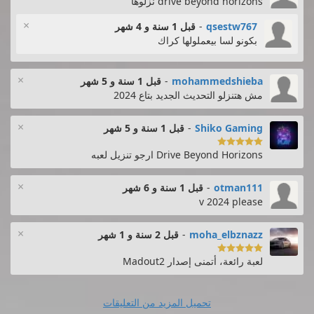
drive beyond horizons نزلوها
×
qsestw767
-
قبل 1 سنة و 4 شهر
بكونو لسا بيعملولها كراك
×
mohammedshieba
-
قبل 1 سنة و 5 شهر
مش هتنزلو التحديث الجديد بتاع 2024
×
Shiko Gaming
-
قبل 1 سنة و 5 شهر

Drive Beyond Horizons ارجو تنزيل لعبه
×
otman111
-
قبل 1 سنة و 6 شهر
v 2024 please
×
moha_elbznazz
-
قبل 2 سنة و 1 شهر

لعبة رائعة، أتمنى إصدار Madout2
تحميل المزيد من التعليقات