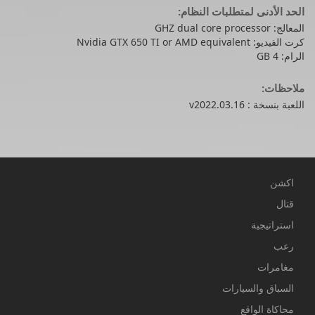
الحد الأدنى لمتطلبات النظام:
المعالج: GHZ dual core processor
كرت الفيديو: Nvidia GTX 650 TI or AMD equivalent
الرام: 4 GB
ملاحظات:
اللعبة بنسخة : v2022.03.16
اكشن
قتال
استراتيجية
رعب
مغامرات
السباق والسيارات
محاكاة الواقع