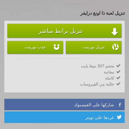
تنزيل لعبة ذا لونغ درايفر
تنزيل برابط مباشر



تنزيل تورينت
جذب تورينت
بحجم 307 ميغا بايت

مجانية

كاملة

خالية من الفيروسات

شاركها على الفيسبوك

غردها على تويتر
