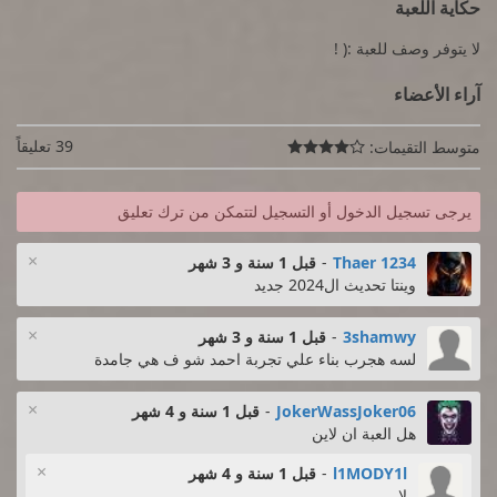
حكاية اللعبة
لا يتوفر وصف للعبة :( !
آراء الأعضاء
39 تعليقاً
متوسط التقيمات:

يرجى تسجيل الدخول أو التسجيل لتتمكن من ترك تعليق
×
Thaer 1234
-
قبل 1 سنة و 3 شهر
وينتا تحديث ال2024 جديد
×
3shamwy
-
قبل 1 سنة و 3 شهر
لسه هجرب بناء علي تجربة احمد شو ف هي جامدة
×
JokerWassJoker06
-
قبل 1 سنة و 4 شهر
هل العبة ان لاين
×
l1MODY1l
-
قبل 1 سنة و 4 شهر
لا