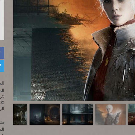


الح
المعالج:  2500X
0X
الرام
متط
المعالج:  3700X