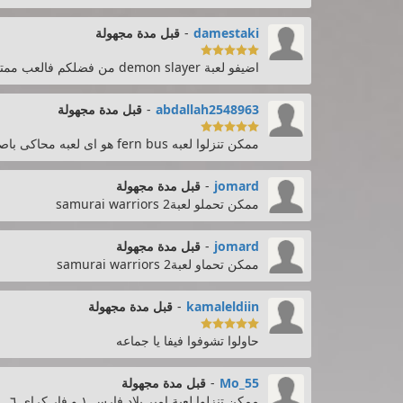
damestaki
-
قبل مدة مجهولة

اضيفو لعبة demon slayer من فضلكم فالعب ممتاز جدا ولها محبين كثيرين
abdallah2548963
-
قبل مدة مجهولة

ممكن تنزلوا لعبه fern bus هو اى لعبه محاكى باصات
jomard
-
قبل مدة مجهولة
ممكن تحملو لعبةsamurai warriors 2
jomard
-
قبل مدة مجهولة
ممكن تحماو لعبةsamurai warriors 2
kamaleldiin
-
قبل مدة مجهولة

حاولوا تشوفوا فيفا يا جماعه
Mo_55
-
قبل مدة مجهولة
ممكن تنزلوا لعبة امير بلاد فارس ١ و فار كراي ٦