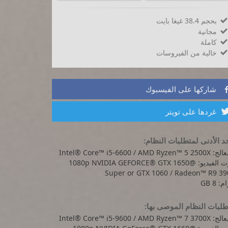
بحجم 38.4 غيغا بايت

مجانية

كاملة

خالية من الفيروسات

شاركها على الفيسبوك
غردها على تويتر
د الأدنى لمتطلبات النظام:
Intel® Core™ i5-6600 / AMD Ryzen™ 5
كرت الفيديو: @1080p NVIDIA GEFORCE® GTX 1650
Super or GTX 1060 / Radeon™ R9 39
: 8 GB
لبات النظام الموصى بها:
Intel® Core™ i5-9600 / AMD Ryzen™ 7