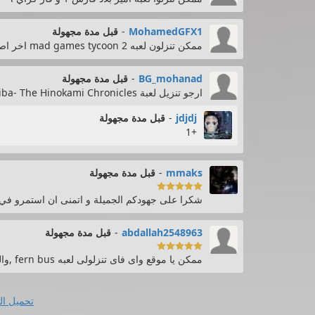
MohamedGFX1
-
قبل مدة مجهولة
ممكن تنزلون لعبه mad games tycoon 2 اخر اصدار
BG_mohanad
-
قبل مدة مجهولة
ارجو تنزيل لعبة Demon Slayer -Kimetsu no Yaiba- The Hinokami Chronicles
jdjdj
-
قبل مدة مجهولة
+1
mmaks
-
قبل مدة مجهولة

شكرا على جهودكم الجميلة و اتمنى ان استمرو في 
abdallah2548963
-
قبل مدة مجهولة

ممكن يا موقع واى فاى تنزلولى لعبه fern bus ,والله العظيم انا تمنا انى العبه بالله عليكم نزلوهالى
تحميل ال