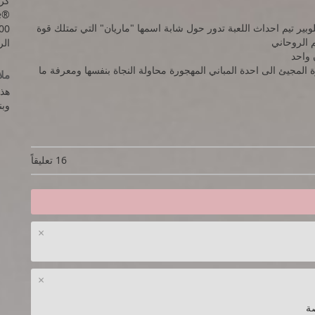
e®
 تطوير ونشر شركة بلوبير تيم احداث اللعبة تدور حول شابة اسمها "ماريان" التي تمتلك قوة
00
م الروحاني
الرام
 واحد
لمجيئ الى احدة المباني المهجورة محاولة النجاة بنفسها ومعرفة ما
مل
هذه ا
وبنسخ
16 تعليقاً
×
×
ة