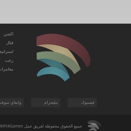
اكشن
قتال
استراتيج
رعب
مغامرات
فيسبوك
تيليجرام
وايفاي سوف
جميع الحقوق محفوظة لفريق عمل
WIFI4Games