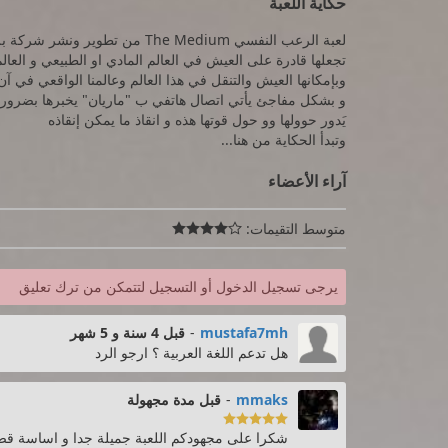
حكاية اللعبة
لعبة الرعب النفسي The Medium من
تجعلها قادرة على العيش في العالم المادي او الطبيعي و العال
وبإمكانها العيش والتنقل في هذا العالم وعالمنا الواقعي في آن
و بشكل مفاجئ يأتي اتصال هاتفي ب "ماريان" يخبرها بضرورة ا
يَدور حوولها وو حول قوتها هذه و انقاذ ما يمكن إنقاذه
وتبدأ الحكاية من هنا...
آراء الأعضاء
متوسط التقيمات:

يرجى تسجيل الدخول أو التسجيل لتتمكن من ترك تعليق
mustafa7mh
-
قبل 4 سنة و 5 شهر
هل تدعم اللغة العربية ؟ ارجو الرد
mmaks
-
قبل مدة مجهولة

شكرا على مجهودكم اللعبة جميلة جدا و اساسة قص