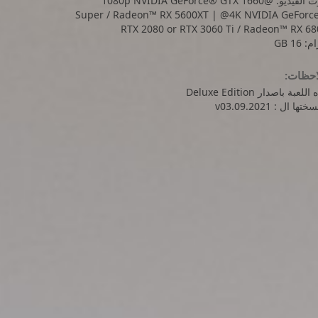
كرت الفيديو: @1080p NVIDIA GeForce® GTX 1660
Super / Radeon™ RX 5600XT | @4K NVIDIA GeForc
RTX 2080 or RTX 3060 Ti / Radeon™ RX 68
: 16 GB
احظات:
للعبة باصدار Deluxe Edition
تها ال : v03.09.2021