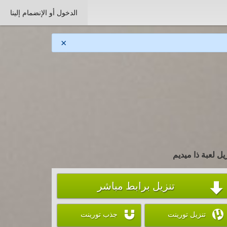
الدخول أو الإنضمام إلينا
×
يل لعبة ذا ميديم
تنزيل برابط مباشر



تنزيل تورينت
جذب تورينت