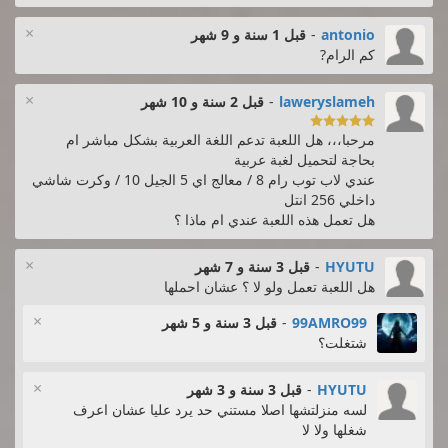
×
antonio
-
قبل 1 سنة و 9 شهر
كم الرام?
×
laweryslameh
-
قبل 2 سنة و 10 شهر

مرحبا،،، هل اللعبة تدعم اللغة العربية بشكل مباشر ام
بحاجة لتحميل لغبة عربية
عندي لاب توب رام 8 / معالج اي 5 الجيل 10 / وكرت شاشي
داخلي 256 انتل
هل تعمل هذه اللعبة عندي ام ماذا ؟
×
HYUTU
-
قبل 3 سنة و 7 شهر
هل اللعبة تعمل ولو لا ؟ عشان احملها
×
99AMRO99
-
قبل 3 سنة و 5 شهر
شتغلت؟
×
HYUTU
-
قبل 3 سنة و 3 شهر
لسه منزلتشها اصلا مستني حد يرد عليا عشان اعرف
شغلها ولا لا