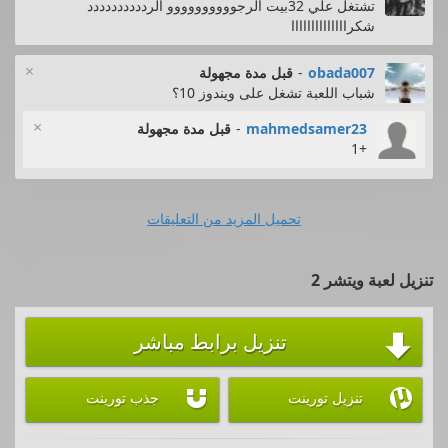
تشتغل علي 32بيت الرجوووووووووو الردددددددددد
شكراااااااااااااا
×
obada007
-
قبل مدة مجهولة
شباب اللعبة تشغل على ويندوز 10؟
×
mahmedsamer23
-
قبل مدة مجهولة
+1
تحميل المزيد من التعليقات
تنزيل لعبة ويتشر 2
تنزيل برابط مباشر



تنزيل تورينت
جذب تورينت