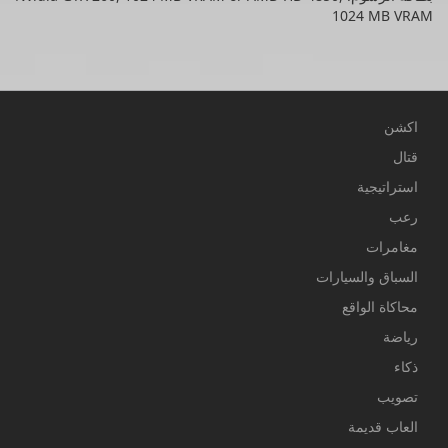
1024 MB VRAM
اكشن
قتال
استراتيجية
رعب
مغامرات
السباق والسيارات
محاكاة الواقع
رياضة
ذكاء
تصويب
العاب قديمة