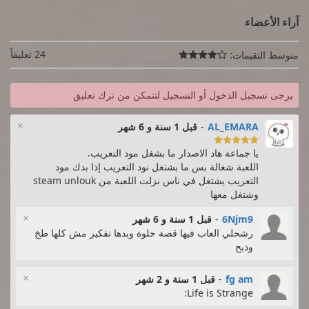
آراء الأعضاء
24 تعليقاً
متوسط التقيمات:

يرجى تسجيل الدخول أو التسجيل لتتمكن من ترك تعليق
×
AL_EMARA
-
قبل 1 سنة و 6 شهر

يا جماعة هاد الاصدار ما بشغل مود التعريب.
اللعبة شغالة بس ما بشتغل نود التعريب إذا بدك مود
التعريب يشتغل في ناس نزلت اللعبة من steam unlouk
وشتغل معها
×
6Njm9
-
قبل 1 سنة و 6 شهر
رشحلي العاب فيها قصة حلوة وبدها تفكير مش كلها طخ
وذبح
×
fg am
-
قبل 1 سنة و 2 شهر
Life is Strange: