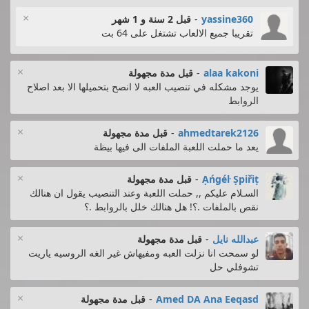
×
yassine360
-
قبل 2 سنة و 1 شهر
تقريبا جميع الالعاب تشتغل على 64 بت
×
alaa kakoni
-
قبل مدة مجهولة
يوجد مشكله في تنصيب العبه لا انصح بتحميلها الا بعد اصلاح
الروابط
×
ahmedtarek2126
-
قبل مدة مجهولة
يعد ما حملت اللعبة الملفات الى فيها بيظة
×
Ạńgéŀ Ṣpiřiṭ
-
قبل مدة مجهولة
السـلام عليكم ,, حملت اللعبة وعند التنصيب يقول ان هنالك
نقص بالملفات .؟! هل هنالك خلل بالروابط .؟
×
عبدالله نايل
-
قبل مدة مجهولة
لو سمحت انا نزلت العبه ومفيهاش غير الغه الروسيه ياريت
تشوفلي حل
×
Amed DA Ana Eeqasd
-
قبل مدة مجهولة