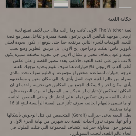
حكاية اللعبة
لعبة The Witcher الأولى كانت وما زالت مثال حي لكيف تصنع لعبة
اربيجي موجهه للبالغين الذين يرغبون بقصة مميزة و تفاعل مميز مع قصة
اللعبه. التوقعات للجزء الثاني مرتفعه جدا حتى يتوقع ان تكون بجودة لعبتي
بايووير ماس ايفكت و دراجون إيج الاولى. بل فرييق التطوير وضع نصب
عينيه و عود بإتحاف محبي و عشاق الاربي جي بتجربه مختلفه مميزة يكون
للاعب تأثير على قصة اللعبه. فالاعب يحدد مصير القصة و على عكس
أغلب ألعاب الاربيجي فالإختيارات هنا سوف تقوم بتحديد توجهك للعبه
لدرجة إختيارك لمساعدة شخص او مجموعه او قتلهم سوف تحدد مالذي
ستراه من عالم اللعبه حيث القتل يأدي بك الى مكان معين و مساعدتهم
يأدي لمكان اخر و لا يمكنك الجمع بين المكانين في تخزينه واحده اي ان
المكان المعاكس لإختيارك لن تتمكن من الوصول له. بهذه الطريقه فإن
احداث اللعبه سوف تنعكس تماما على إختياراتك و حتى القصص الجانبيه
او ما تسمى بالمهام الجانبيه سوف تأثر على القصة الرأيسية لينتج لنا 16
نهاية مختلفة.
بطل اللعبه يدعى جيرالت (Geralt) المتخصص في قتل الوحوش بأشكالها
و أنواعها. سوف تدور أحداث القصة بعد شهرين من نهاية الجزء الأول و
تتمحور حول محاولة جيرالت إكتشاف المجموعة التي قتلت الملوك في
أنحاء عالم اللعبه. لتجنب السبويلرز .