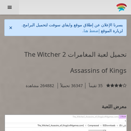

يسرنا الإعلان عن إطلاق موقع وايفاي سوفت لتحميل البرامج.
×
لزيارة الموقع
إضعط هنا
.
تحميل لعبة المغامرات The Witcher 2
Assassins of Kings
35 تقيماً
36347 تحميلاً
264882 مشاهدة

معرض اللعبة