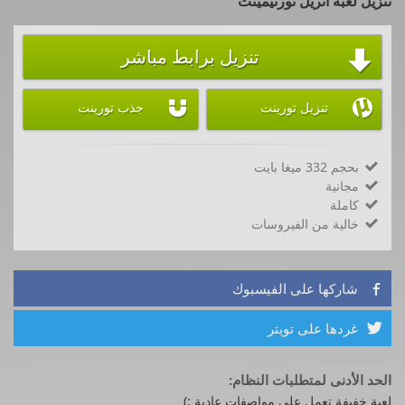
تنزيل لعبة انريل تورنيمينت
تنزيل برابط مباشر



تنزيل تورينت
جذب تورينت
بحجم 332 ميغا بايت

مجانية

كاملة

خالية من الفيروسات

شاركها على الفيسبوك

غردها على تويتر

الحد الأدنى لمتطلبات النظام:
لعبة خفيفة تعمل على مواصفات عادية :)