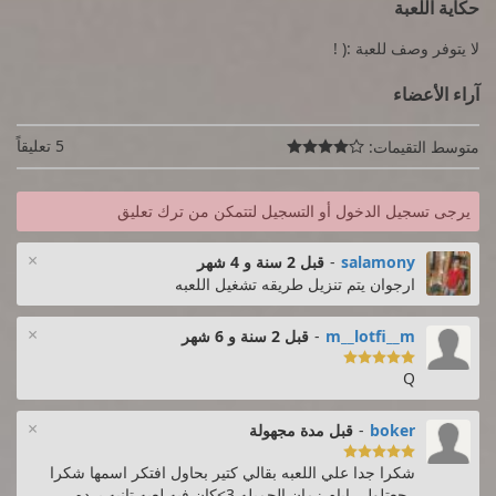
حكاية اللعبة
لا يتوفر وصف للعبة :( !
آراء الأعضاء
5 تعليقاً
متوسط التقيمات:

يرجى تسجيل الدخول أو التسجيل لتتمكن من ترك تعليق
×
salamony
-
قبل 2 سنة و 4 شهر
ارجوان يتم تنزيل طريقه تشغيل اللعبه
×
m__lotfi__m
-
قبل 2 سنة و 6 شهر

Q
×
boker
-
قبل مدة مجهولة

شكرا جدا علي اللعبه بقالي كتير بحاول افتكر اسمها شكرا
رجعتلولي ايام زمان الجميله 3>كان فيه لعبه تانيه برده