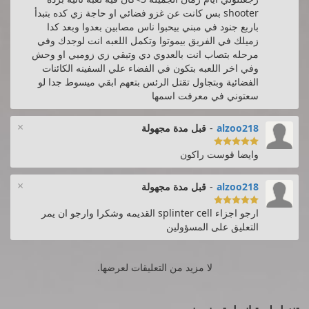
shooter بس كانت عن غزو فضائي او حاجة زي كده بتبدأ
باربع جنود في مبني بيحبوا ناس مصابين بعدوا وبعد كدا
زميلك في الفريق بيموتوا وتكمل اللعبه انت لوجدك وفي
مرحله بتصاب انت بالعدوي دي وتبقي زي زومبي او وحش
وفي اخر اللعبه بتكون في الفضاء علي السفينه الكائنات
الفضائية وبتجاول تقتل الرئس بتعهم ابقي ميسوط جدا لو
سعتوني في معرفت اسمها
×
alzoo218
-
قبل مدة مجهولة

وايضا قوست راكون
×
alzoo218
-
قبل مدة مجهولة

ارجو اجزاء splinter cell القديمه وشكرا وارجو ان يمر
التعليق على المسؤولين
لا مزيد من التعليقات لعرضها.