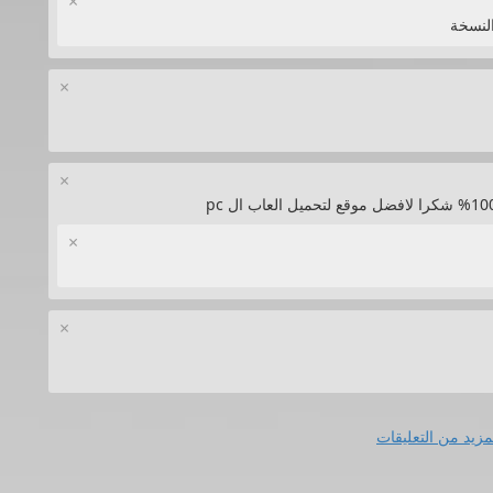
×
لنسخة
×
×
×
×
مزيد من التعليقات