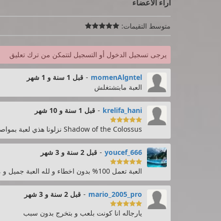
آراء الأعضاء
متوسط التقيمات:

يرجى تسجيل الدخول أو التسجيل لتتمكن من ترك تعليق
momenAlgntel
-
قبل 1 سنة و 1 شهر
العبة مابتشتغلش
krelifa_hani
-
قبل 1 سنة و 10 شهر

Shadow of the Colossus نزلونا هذي لعبة بمواصفات العادية
youcef_666
-
قبل 2 سنة و 3 شهر

العبة تعمل 100% بدون اخطاء و لله العبة جميل و ممتعه انصح كل ينزلها
mario_2005_pro
-
قبل 2 سنة و 3 شهر

يارجاله انا كونت بلعب و بتخرج بدون سبب