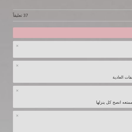
37 تعليقاً
×
×
×
×