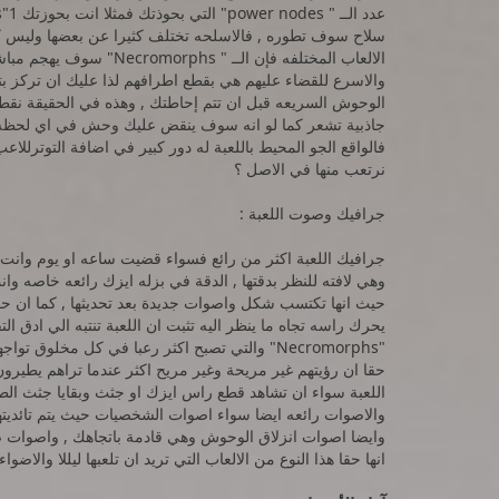
سلاح سوف تطوره , فالاسلحه تختلف كثيرا عن بعضها وليس ك
الالعاب المختلفه فإن الــ
والاسرع للقضاء عليهم هي بقطع اطرافهم لذا عليك ان تركز ب
الوحوش السريعه قبل ان تتم إحاطتك , وهذه في الحقيقة نقط
جاذبية تشعر كما لو انه سوف ينقض عليك وحش في اي لحظه , و
نرتعب منها في الاصل ؟
جرافيك وصوت اللعبة :
وهي لافته للنظر بدقتها , الدقة في بزله ايزك رائعه خاصه وا
حيث انها تكتسب شكل واصوات جديدة بعد تحديثها , كما ان حقي
يحرك راسه تجاه ما ينظر اليه تثبت ان اللعبة تنتبه الي ادق ا
"Necromorphs" والتي تصبح اكثر رعبا في كل مخل
حقا ان رؤيتهم غير مريحة وغير مريح اكثر عندما تراهم يطي
اللعبة سواء ان تشاهد قطع راس ايزك او جثث وبقايا جثث الط
والاصوات رائعه ايضا سواء اصوات الشخصيات حيث يتم تائديتها
وايضا اصوات انزلاق الوحوش وهي قادمة باتجاهك , واصوات 
انها حقا هذا النوع من الالعاب التي تريد ان تلعبها ليللا والاض