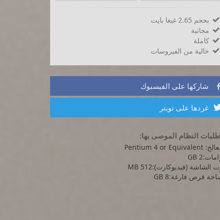
بحجم 2.65 غيغا بايت

مجانية

كاملة

خالية من الفيروسات

شاركها على الفيسبوك
غردها على تويتر
لبات النظام الموصى بها:
Pentium 4 or Equivalen
مات:2 GB
 الشاشة (فيديوكارت):512 MB
حة قرص فارغة:8 GB