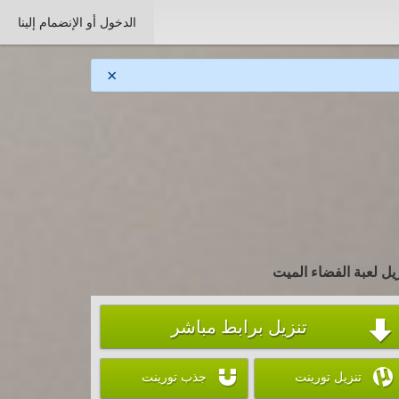
الدخول أو الإنضمام إلينا
×
يل لعبة الفضاء الميت
تنزيل برابط مباشر



تنزيل تورينت
جذب تورينت