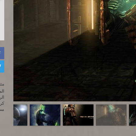


متط
المعالج: t
الرا
كرت
مسا