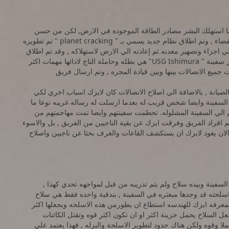
ستقبل عندما استهلك البشر مصادر الطاقة الموجوده في الارض, لكن من حسن
حظ الانسان ان بهذا الوقت كان قد سيطر واتقن السفر في الفضاء , وتم اطلاق نظام جديد يسمي بـ " planet cracking " تم تطويره
 اجزاء وتصهير معدنه ثم إعادته الي الارض لاستهلاكه , وقد تم اطلاق
اسطول كامل من السفن الي الفضاء لأداء هذه المهمة . وتعتبر سفينة " USG Ishimura" هي بطله وحاملة التاج لادائها مهمات اكثر
ميع الاتصالات بينها وبين قيادة المجره , وتم ارسال فريق
Isaac Clar" مهندس من طاقم الصيانة , بالاضافة الي اصلاح الاتصالات كان لايزك اسباب اخري لكي
 السفينة وايضا شخص قريب له بعدما ارسلت له رساله غريبه نوعا ما
م الي السفينة المشلوله. تحطمت سفينتهم وايضا تمت مهاجمتهم من
Necromorphs" والتي قتلت معظم افراد الفريق وفرقت ايزك عن بقية الناجيين من الفريق , بل والاسوء
و تلف السفينة بسبب غزو الــ "Necromorphs" , والان يعود لايزك ان يستكشف القاعات والغرف بحثا عن ناجيين واصلاح
لسفينة وبيده سلاح ولم يتم تدريبه من قبل لمواجهه تحدي كهذا ,
لحته قد وجدها مبعثره في السفينة , بندقية واحده فقط هي سلاح
بمعرفه ايزك للهندسه استطاع ان يطورمن هذه الاسلحه ويجعلها اكثر
power n" , فهو يستطيع ان يجعل السلاح يحمل خزينة اكثر او ان تكون اكثر قوه وتقتل الكائنات
لا وقوه ولكن هناك حدود لتطوير الاسلحة والبزله , فهذا يعتمد علي