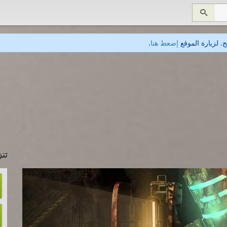

. لزيارة الموقع
إضعط هنا
.
تنز