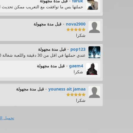
faruk
-
قبل مدة مجهولة
حملتها بس ما توافقت مع التعريب ممكن تحديث ا
nova2900
-
قبل مدة مجهولة

شكرا
pop123
-
قبل مدة مجهولة
عندي حملتها في اقل من 30 دقيقة واللعبة شغالة 100% شكرا لافضل موقع لتحميل العاب ال pc
gaem4
-
قبل مدة مجهولة
شكرا
youness ait jamaa
-
قبل مدة مجهولة

شكرا
تحميل ال