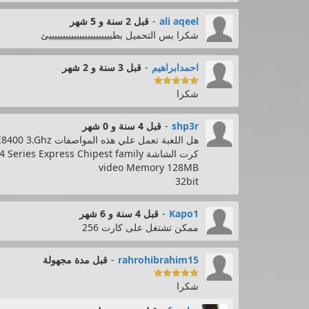
ali aqeel
-
قبل 2 سنة و 5 شهر
شكرا بس التحميل بطيييييييييييييييييييييييئ
احمدابراهيم
-
قبل 3 سنة و 2 شهر

شكرا
shp3r
-
قبل 4 سنة و 0 شهر
هل اللعبة تعمل علي هذه المواصفات ram 4 (3.46GB usable) intel core 2 duo CPU E8400 3.Ghz
كرت الشاشة intel(R) 4 Series Express Chipest family
video Memory 128MB
32bit
Kapo1
-
قبل 4 سنة و 6 شهر
ممكن تشتغل على كارت 256
rahrohibrahim15
-
قبل مدة مجهولة

شكرا