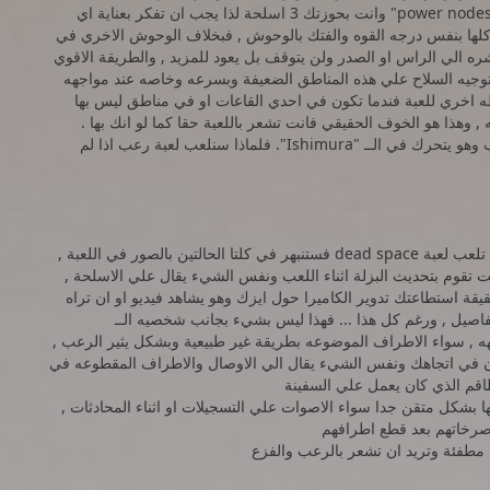
عدد الــ " power nodes" التي بحوذتك فمثلا انت بحوزتك 1"power nodes" وانت بحوزتك 3 اسلحة لذا يجب ان تفكر بعناية اي
لها بنفس درجه القوه والفتك بالوحوش , فبخلاف الوحوش الاخري في
 " Necromorphs" سوف يهجم مباشره الي الراس او الصدر ولن يتوقف بل يعود للمزيد , والطريقة الاقوي
توجيه السلاح علي هذه المناطق الضعيفة وبسرعه وخاصه عند مواجهه
ه اخري للعبة فندما تكون في احدي القاعات او في مناطق ليس بها
هذا هو الخوف الحقيقي فانت تشعر باللعبة حقا كما لو انك بها .
فالواقع الجو المحيط باللعبة له دور كبير في اضافة التوترللاعب وهو يتحرك في الــ "Ishimura". فلماذا سنلعب لعبة رعب اذا لم
جرافيك اللعبة اكثر من رائع فسواء قضيت ساعه او يوم وانت تلعب لعبة dead space فستنبهر في كلتا الحالتين بالصور في اللعبة ,
نت تقوم بتحديث البزلة اثناء اللعب ونفس الشيء يقال علي الاسلحة ,
قة استطاعتك تدوير الكاميرا حول ايزك وهو يشاهد فيديو او ان تراه
لتفاصيل , ورغم كل هذا ... فهذا ليس بشيء بجانب شخصيه الــ
وق تواجهه , سواء الاطراف الموضوعه بطريقة غير طبيعية وبشكل يثير الرعب ,
رون في اتجاهك ونفس الشيء يقال الي الاوصال والاطراف المقطوعه في
اقم الذي كان يعمل علي السفينة
 بشكل متقن جدا سواء الاصوات علي التسجيلات او اثناء المحادثات ,
صرخاتهم بعد قطع اطرافهم
واء مطفئة وتريد ان تشعر بالرعب والفزع