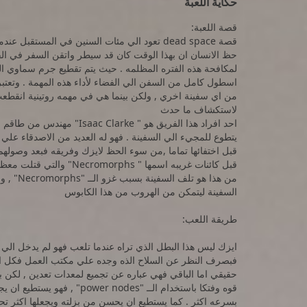
حكاية اللعبة
قصة اللعبة:
قصة dead space تعود الي مئات السنين في الم
لمكافحة هذه الفتره المظلمه . حيث يتم تقطيع جرم سماوي الي
من اي سفينة اخري , ولكن بينما هي في مهمه روتينية انقطعت ج
لاستكشاف ما حدث
احد افراد هذا الفريق هو " ke
يتطوع للمجيء الي السفينة . فهو له العديد من الاصدقاء علي
قبل اختفائها تماما ,من سوء الحظ لايزك وفريقه فبعد وصوله
قبل كائنات غريبه اسمها " 
من هذا ه
السفينة ليتمكن من الهروب من هذا الكابوس
طريقة اللعب:
ايزك ليس هذا البطل الذي تراه عندما تلعب فهو لم يدخل الي ا
فبصرف النظر عن السلاح الذه وجده علي مكتب العمل فكل اس
حقيقي اما الباقي فهي عباره عن تجميع لمعدات تعدين , لكن 
قوه وفتكا باستخدام الــ "odes
بسرعه اكثر . كما يستطيع ان يحسن من بزلته ويجعلها اكثر تحم