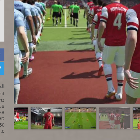


الح
it.
z.
B.
GB.
HD
50.
.0.