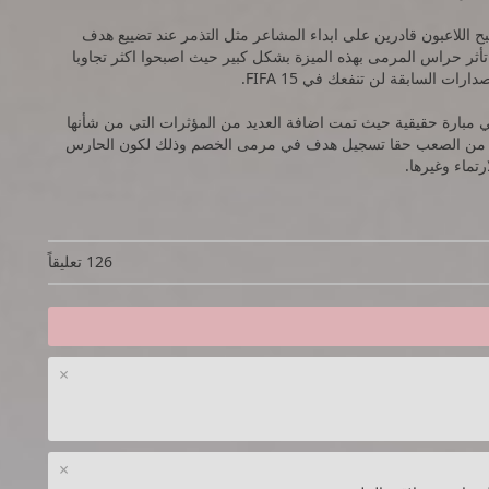
 هي الميزة الثورية في لعبة FIFA 15 حيث اصبح اللاعبون قادرين على ابداء المشاعر مثل التذمر عند تضييع هدف
ثر حراس المرمى بهذه الميزة بشكل كبير حيث اصبحوا اكثر تجاوبا
 السابقة لن تنفعك في FIFA 15.
تعلب فيها FIFA 15 ستلاحظ بأنك في مبارة حقيقية حيث تمت اضافة العديد من المؤثرات التي من شأنها
كون من الصعب حقا تسجيل هدف في مرمى الخصم وذلك لكون الحارس
تماء وغيرها.
126 تعليقاً
×
×