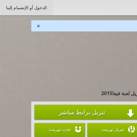
الدخول أو الإنضمام إلينا
×
يل لعبة فيفا2015
تنزيل برابط مباشر



تنزيل تورينت
جذب تورينت