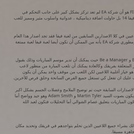
أول مايمكن ملاحظته أثناء تجربتك للاصدار الجديد من لعبة FIFA هو أن شركة EA لم تعد تركز بشكل كبير على جانب التحكم في
الكرة وأيضا اللعب الدفاعي القوي في كل من فيفا 13 وايضا فيفا 14 بل حاولت اضافة ديناميكية ، عدوانية واسلوب مثير ومميز للعب
ين في كلا الاصدارين السابقين من لعبة فيفا فقد تجد اصدار هذا العام
الافضل بعد اصدار عام 2012 لانه بكل بساطة فكر مصممي ومطوري شركة EA بأنه من الممكن أن تكون أيضا لعبة فيفا لعبة ممتعة
لعبة FIFA 15 لاتزال أساسا مزيج أو تركيبة من وضع Be a Pro و Be a Manager حيث يمكنك أن تدير موسم المباريات وذلك بقبول
المتعلقة بفريقك وكالعادة يمكنك أن تلعب المبارة من منظور لاعب
 هو خيار أغلبية اللاعبين لكن اللعب من موقف واحد يمكن أن يكون
جب عليك ان تفعل كي تستغل جميع الفرص السانحة وخلق فرص للأخرين.
ة بالاصدارات السابقة حيث تم توضيح الملامح وعضلات الجسم بشكل اكبر
وجعل الشعر يبدو حقيقا اضافة الى ذلك التعليق في المبارات يكون بصوت السيد Martin Tyler و Adam Smith وهو جيد وواضح أما
م اضافة حوالي 800 جملة جديدة وتكون المباريات بتعليق عصام الشوالي أما التحليلات فتكون لعبد الله
يقك الخاص وذلك بشراء جميع اللاعبين الذين تحلم بتواجدهم في فريقك وتحديد مكان
اهزة مسبقا.