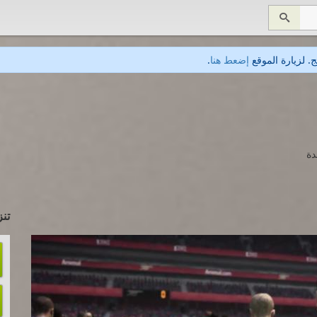

. لزيارة الموقع
إضعط هنا
.
تنز