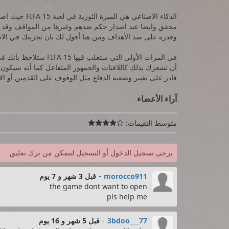
الذكاء الاصناعي
محقق وايضا عند اصدار حكم ضدهم وغيرها من المواقف وقد تأ
وقدرة على صد الأهداف ومن هنا أقول لك بان تجربتك في الاصدارات
في المرات الأولى التي س
أن تشعرك بذلك كاللافتات والجمهور المتفاعل كما أنه سي
قادر على تغيير وضعية الدفاع مثل الوقوف على القدمين أو الار
آراء الأعضاء
متوسط التقيمات:

يرجى تسجيل الدخول أو التسجيل لتتمكن من ترك تعليق
morocco911
-
قبل 3 شهر و 7 يوم
the game dont want to open
pls help me
3bdoo___77
-
قبل 5 شهر و 16 يوم