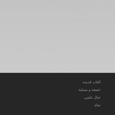
العاب قديمة
خفيفة و مسلية
خيال علمي
نجاة