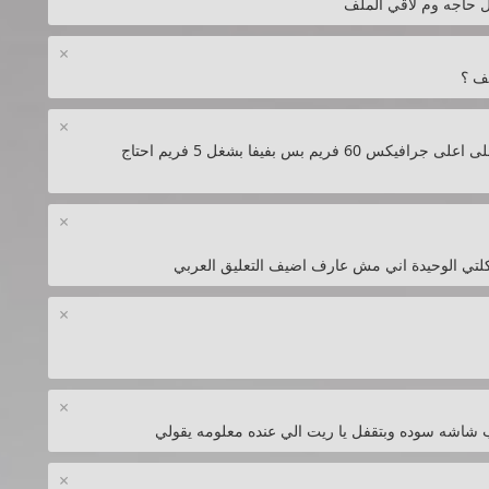
 حاجه وم لاقي الملف
×
×
اللعبة فيها لاج قوي جدا مع انه جهازي يشغل ريدد على اعلى جرافيكس 60 فريم بس بفيفا بشغل 5 فريم احتاج
×
تي الوحيدة اني مش عارف اضيف التعليق العربي
×
×
 شاشه سوده وبتقفل يا ريت الي عنده معلومه يقولي
×