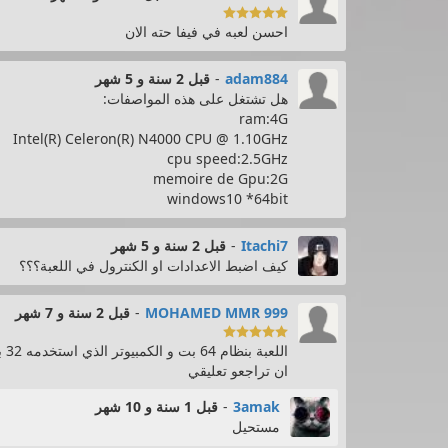

احسن لعبه في فيفا حته الان
adam884
-
قبل 2 سنة و 5 شهر
هل تشتغل على هذه المواصفات:
ram:4G
Intel(R) Celeron(R) N4000 CPU @ 1.10GHz
cpu speed:2.5GHz
memoire de Gpu:2G
windows10 *64bit
Itachi7
-
قبل 2 سنة و 5 شهر
كيف اضبط الاعدادات او الكنترول في اللعبة؟؟؟
MOHAMED MMR 999
-
قبل 2 سنة و 7 شهر

ان تراجعو تعليقي
3amak
-
قبل 1 سنة و 10 شهر
مستحيل