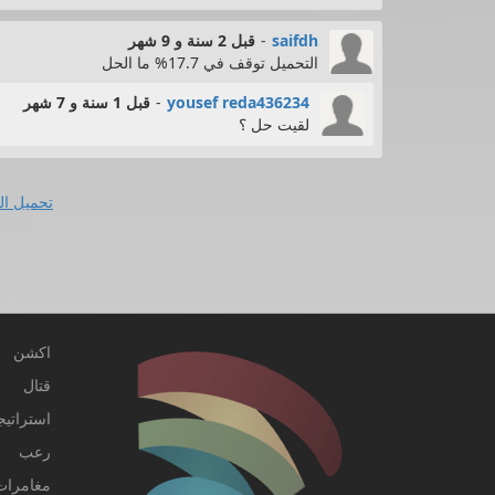
saifdh
-
قبل 2 سنة و 9 شهر
التحميل توقف في 17.7% ما الحل
yousef reda436234
-
قبل 1 سنة و 7 شهر
لقيت حل ؟
تحميل ال
اكشن
قتال
استراتيج
رعب
مغامرات