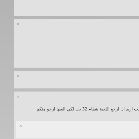
×
×
×
اللعبة بنظام 64 بت و الكمبيوتر الذي استخدمه 32 بت اريد ان ارجع اللعبة بنظام 32 بت لكي العبها ارجو منكم
×