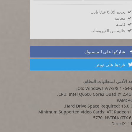
بحجم 6.85 غيغا بايت

مجانية

كاملة

خالية من الفيروسات

شاركها على الفيسبوك
غردها على تويتر
د الأدنى لمتطلبات النظام:
OS: Windows V/7/8/8.1 -64-b
CPU: Intel Q6600 Core2 Quad @ 2.4Gh
RAM: 4G
Hard Drive Space Required: 15.0 
Minimum Supported Video Cards: ATI Radeon 
5770, NVIDIA GTX 6
DirectX: 11