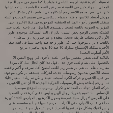
تحسينات كثيرة تقنية. لم يعد التباطيء متواجدا كما سبق في طور اللعبة
المحلي. الجرافيكس في اللعبة تحسن عن النسخة الماضية ، ستجد تشابها
كبيرا في بعض وجوه اللاعبين مع أشكالهم في الواقع ، لكن بشكل عام
موديل أجساد اللاعبين و قلة الإهتمام بالتفاصيل في تصميم الملعب و البيئة
سيفقد الشعور بأجواء المباراة الحقيقية الموجودة في فيفا الأخيرة. حتى
المؤثرات الصوتية باللعبة ليست بالمستوى المأمول. من ناحية اللعب على
الشبكة تحسن الوضع بعض الشيء لكن لا زالت المشاكل موجودة. طور
الأون لاين يتطلب طريقة تسجل معقدة و غير ضرورية ، و التباطيء
باللعب لا يزال موجودا حتى في طور واحد ضد واحد. بينما في لعبة فيفا
الأخيرة يمكنك الإستمتاع بمباراة 10 ضد 10 بدون تباطيء مزعج.
الأهم أسلوب اللعب!
بالتاكيد كيف نغتفر التقصير بنواحي اللعبة الأخرى في وونج اليفين الا
بالحصول على نظام لعب قوي جدا ، فهل هذا كان الحال مثل كل مرة؟
مقارنة بالعام الماضي تم تغيير رتم اللعب ليصبح أقل سرعة و أكثر واقعية.
ستجد اللاعبين يقدمون رسوميات جديدة لحركات جسدهم لم تكون موجودة
من قبل. اللاعبين و حركة الكرة أصبحت ثقيلة و لكن تم زيادة المعيار قليلا
هنا. و رغم إضافة بعض الرسوميات الحركية الجديدة الا أن ثقل اللاعبين ،
حركة الثمان إتجاهات المعتادة و تكرار الرسوميات المزعج سيعطيك
الإحساس أنك تقوم بتحريك رجال آليين و ليس لاعبي كرة قدم. التسديد
على المرمى لا يزال سهلا ففرصة وصول الكرة بين العوارض الثلاثة كبيرة
جدا في غالب الأحيان. حتى الكرات العرضية سهلة جدا و ستسقط على
رأس لاعبك بشكل مؤكد تقريبا لتعطيك فرص تسجيل سهلة. أيضا من
الأشياء المزعجة في اللعبة عدم تحسين بعض الأخطاء القديمة. مثلا لو