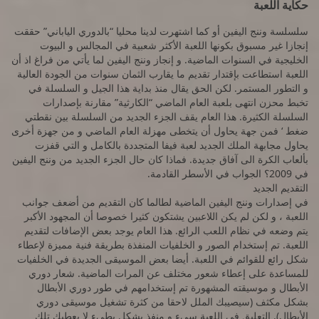
حكاية اللعبة
سلسلسة وننج اليفين أو كما اشتهرت لدينا محليا “بالدوري الياباني” حققت
إنجازا غير مسبوق بكونها اللعبة الأكثر شعبية في المجالس و البيوت
الخليجية في السنوات الماضية. و إنجاز وننج اليفين لما يأتي من فراغ اذ أن
اللعبة استطاعت بإقتدار تقديم ما يقارب الثمان سنوات من الجودة العالية
و التطور المستمر. لكن الحق يقال منذ بداية هذا الجيل و السلسلة في
تخبط محزن انتهى بلعبة العام الماضي “الكارثية” مقارنة بإصدارات
السلسلة الكثيرة. هذا العام يقف الجزء الجديد من السلسلة بين نقطتي
ضغط ‘ فمن جهة يحاول أن يتخطى مهزلة العام الماضي و من جهزة أخرى
يحاول مجابهة الملك الجديد لعبة فيفا المتجددة بالكامل و التي قفزت
بألعاب الكرة الى آفاق جديدة. فماذا كان حال الجزء الجديد من وننج اليفين
في 2009؟ الجواب في الأسطر القادمة.
التقديم الجديد
في إصدارات وننج اليفين الماضية لطالما كان التقديم من أضعف جوانب
اللعبة ، و لكن لم يكن اللاعبين يشتكون كثيرا خصوصا أن المجهود الأكبر
يتم وضعه في نظام اللعب الرائع. هذا العام يوجد بعض الإضافات لتقديم
اللعبة. تم إستخدام الصور و الخلفيات المنفذة بطريقة فنية مميزة لإعطاء
شكل رائع للقوائم في اللعبة. أيضا بعض الموسيقى الجديدة في الخلفيات
للمساعدة على إعطاء شعور مختلف عن المرات الماضية. شعار دوري
الأبطال و موسيقته المشهورة تم إستخدامهم في طور دوري الأبطال
بشكل مكثف (سيصيبك الملل لاحقا من كثرة تشغيل موسيقى دوري
الأبطال). التعليق في اللعبة سيء و منفذ بشكل بطيء لا يعطيك تلك