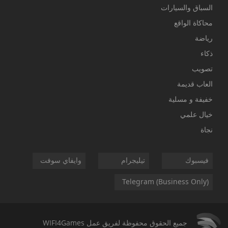
السباق والسيارات
محاكاة الواقع
رياضة
ذكاء
تصويب
العاب قديمة
خفيفة و مسلية
خيال علمي
نجاة
فيسبوك
تيليجرام
وايفاي سوفت
Telegram (Business Only)
جميع الحقوق محفوظة لفريق عمل
WIFI4Games