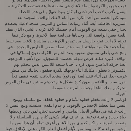
قمت بتمرير الكرة بواسطة لاعبك في منطقة فارغة فستفقد التحكم فيه
لينتقل لأقرب لاعب آخر (حتى لو كان بعيدا عنها) و في هذه اللحظة
سيتمكن الخصم من أخذ الكرة من أمام لاعبك الواقف المتجمد بعد
التمريرة الخاطئة. أيضا أثناء رميات التماس و المرمى ستجد لاعبك يصطدم
بجدار خفي يمنعه من الوقوف أمام خصمك لأخذ كرته ، الشيء الذي يفقد
اللعبة بعض الواقعية التي وجدناها في لعبة فيفا الأخيرة. و مع ذكر فيفا
فوننج لا زالت تمنع حارسك من تمرير الكرة بيده مباشرة للاعب بعيد نسبيا
ليبدأ هجمة عكسية مباغتة. ليست هذه نقطة ضعف الحارس الوحيدة ، في
وننج حتى بأعلى مستوى صعوبة يصد الحارس الكرات دون إمساكها في
مواقف كثيرة صانعا فرص سهلة لخصمك للتسجيل. من الأشياء المزعجة
أيضا حركة اللاعبين بدون كرة ، أحيانا ستجد اللاعبين الذين يتحكم بهم
الكمبيوتر لا يغطون مكانك أثناء توجهك للكرة فيقفون بجانبك في منظر
غريب جدا. في أثناء تنفيذ لعبة (ون توو) ستجد اللاعب يتقدم فيقف فجأ
بدون سبب و اللاعبين بدون كرة بشكل عام تجدهم سيئين في خلق الفرص
بتحركهم معك أثناء الهجمات المرتدة خصوصا.
أخيرا..
كونامي لا زالت تخطو خطوة للأمام و خطوة للخلف مع سلسلة ووننج
اليفين مما يعطينا الإحساس بالوقوف و عدم التقدم. سلسلة وننج اليفين لا
زالت عالقة في دهاليز الجيل الماضي و أصبحت تحتاج لمن يأتي ويعطيها
حياة جديدة و نقلة نوعية. لم أعرف نهائيا بكوني كاره لهذه السلسلة و لا
متعصب لغيرها ، و لكن كغيري من اللاعبين أعرف تماما أن هذا ليس ما
أرجوه من لعبة كانت يوما من الأيام أفضل ألعاب الكرة على الإطلاق. فيفا