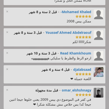
ROM ممكن الحل و شكرا
×
Mohamed Khaled-
-
قبل 2 سنة و 8 شهر

ممكن بيس 2008
×
Youssef Ahmed Abdelraouf
-
قبل 3 سنة و 8 شهر

شكراااااا لكم
×
Read Khamkhoum
-
قبل 3 سنة و 10 شهر
ارجو الرظ والظرط يا سليكي هههههههههههه
×
djalabsaad
-
قبل 4 سنة و 4 شهر

اللعبة جميلة ❤
×
omar_elshshnagy
-
قبل مدة مجهولة

في كفر في الموضوع دي بيس 2009 يعني خلوها جيجا اتنين
جيجا كدا بس خلاص مش مشكلة شكرا ❤