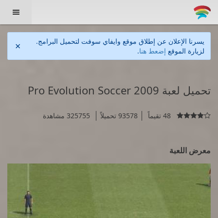

يسرنا الإعلان عن إطلاق موقع وايفاي سوفت لتحميل البرامج.
×
لزيارة الموقع
إضعط هنا
.
تحميل لعبة Pro Evolution Soccer 2009
48 تقيماً
93578 تحميلاً
325755 مشاهدة

معرض اللعبة