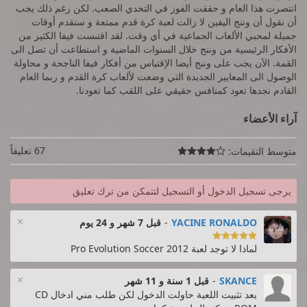
انتصرت هذا العام و حققت الفوز في التحدي الصعب. لكن رغم ذلك يجب
أن نقول أن وننج اليفين لا زالت لعبة كرة قدم ممتعة و ستقدم أوقات
جميلة لمحبي الألعاب الجماعية في أي وقت. لقد اقتبست فيفا الكثير من
الأفكار الرئيسية من وننج خلال السنوات الماضية و استطاعت أن تصل الى
القمة. الآن يجب على وننج أيضا الإقتباس من أفكار فيفا الناجحة و محاولة
الوصول الى المعايير الجديدة التي وضعت لألعاب كرة القدم و ربما العام
القادم نجدها تعود كمنافس حقيقي على اللقب كما تعودنا.
آراء الأعضاء
67 تعليقاً
متوسط التقيمات:

يرجى تسجيل الدخول أو التسجيل لتتمكن من ترك تعليق
×
YACINE RONALDO
-
قبل 7 شهر و 24 يوم

لماذا لا توجد لعبة Pro Evolution Soccer 2012
×
SKANCE
-
قبل 1 سنة و 11 شهر
بعد تثبيت اللعبة حاولت الدخول لكن طلب مني ادخال CD