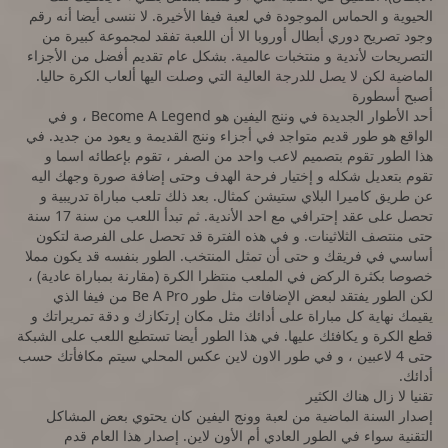
الحيوية و الحماس الموجودة في لعبة فيفا الأخيرة. لا ننسى أيضا أنه رقم
وجود تصريح دوري أبطال أوروبا الا أن اللعبة تفقد لمجموعة كبيرة من
التصريحات لأندية و منتخبات عالمية. بشكل عام تقديم أفضل من الأجزاء
الماضية لكن لا يصل للدرجة العالية التي وصلت اليها ألعاب الكرة حاليا.
أصبح أسطورة
أحد الأطوار الجديدة في وننج اليفين هو Become A Legend ، و في
الواقع هو طور قديم متواجد في أجزاء وننج القديمة و يعود من جديد. في
هذا الطور تقوم بتصميم لاعب واحد من الصفر ، تقوم بإعطائه اسما و
تقوم بتعديل شكله و إختيار فرحة الهدف وحتى إضافة صورة وجهك اليه
عن طريق كاميرا البلاي ستيشن كمثال. بعد ذلك تلعب مباراة تدريبية و
تحصل على عقد إحترافي مع احد الأندية. ثم تبدأ اللعب من سنة 17 سنة
حتى منتصف الثلاثينات. و في هذه الفترة قد تحصل على الفرصة لتكون
أساسي في فريقك و حتى أن تمثل المنتخب. الطور بنفسه قد يكون مملا
خصوصا بكثرة الركض في الملعب منتظرا الكرة (مقارنة بمباراة عادية) ،
لكن الطور يفتقد لبعض الإضافات مثل طور Be A Pro من فيفا الذي
يقيمك نهاية كل مباراة على أدائك مثل مكان إرتكازك و دقة تمريراتك و
قطع الكرة و يكافئك عليها. في هذا الطور أيضا تستطيع اللعب على الشبكة
حتى 4 لاعبين ، و في طور الاون لاين عكس المحلي سيتم مكافأتك حسب
أدائك.
تقنيا لا زال هناك الكثير
إصدار السنة الماضية من لعبة وونج اليفين كان يحتوي بعض المشاكل
التقنية سواء في الطور العادي أم الأون لاين. إصدار هذا العام قدم