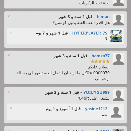
لعبة تعيد الذكريات
×
himan
-
قبل 1 سنة و 3 شهر
هل اقدر العب العبه بدون كونسل؟
×
HYPERPLAYER_7S
-
قبل 1 شهر و 7 يوم
لا
×
hamza77
-
قبل 1 سنة و 3 شهر

السلام عليكم
0xc0000070كل ما اريد ان اشغل العبه تضهر لي رسالة
ارجو الرد
×
YUIUYGU989
-
قبل 1 سنة و 3 شهر
تشتغل على 64bit?
×
yasine1212
-
قبل 1 أسبوع و 1 يوم
نعم