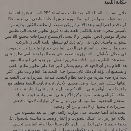
حكاية اللعبة
خلال السنوات القليلة الماضية عاشت سلسلة PES العريقة فترة انتقالية
مهمة تحولت معها من لعبة مكسورة تعيش أمجاد الماضي الى لعبة محاكاة
كرة قدم احترافية. و هذا الأمر لم يكن سهلا، بل تطلب الكثير، بداية من
تأسيس محرك جديد بالكامل للعبة بقيادة فريق تطوير حديث الى تطبيق
محرك فوكس انجن الشهير. و لا ننسى الإستماع لإقتراحات مجتمع اللاعبين
لسنوات ماضية. لكن حتى رغم ذلك لم تستطع اللعبة اللحاق بالركب
خصوصا أن سنوات الضياع في الجيل الماضي جعلتها متأخرة جدا خصوصا
في مجال الأطوال و الحقوق و التقديم. في هذه المراجعة نلقي نظرة على
نسخة هذا العام و نقيم ما قدمه فريق العمل من جديد في لعبته السنوية.
هذا العام يبدو أن الجهد قد وضع بشكل كبير جدا على تطوير نظام اللعب،
و نستطيع أن نؤكد أن ذلك كان مثمرا جدا. اللعبة هذا العام ربما تكون أكثر
لعبة كرة قدم متزنة من ناحية نظام اللعب. كبداية التمريرات في اللعبة تم
إتقانها بشكل كبير جدا، و في معظم الأحيان تجد تجاوب اللعبة منطقيا مع
ما تدخله من أوامر على يد التحكم مقابل ما تراه على الشاشة. و قد
أضافت كونامي هذه المرة تركيزا أكبر على التمريرات، فيجب عليك
استغلال الوضعية المناسبة للتمرير، و أن تتذكر مهارات لاعبيك، فبعض
التمريرات لا يتقنها أي لاعب و من أي وضعية.
التسديدات أيضا حصلت على موازنة رائعة، فهي لم تعد مضمونة بين
الثلاثة عوارض، بل عليك التصويب و إختيار وضعيات مناسبة للحصول على
هجمة خطيرة. حتى الحارس اللذي كان سيئا جدا العام الماضي تحسن
كثيرا هنا، و لحسن الحظ فكونامي وصلت للموازنة الصحيحة منذ ديمو