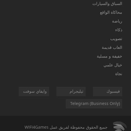
السباق والسيارات
محاكاة الواقع
رياضة
ذكاء
تصويب
العاب قديمة
خفيفة و مسلية
خيال علمي
نجاة
فيسبوك
تيليجرام
وايفاي سوفت
Telegram (Business Only)
جميع الحقوق محفوظة لفريق عمل
WIFI4Games