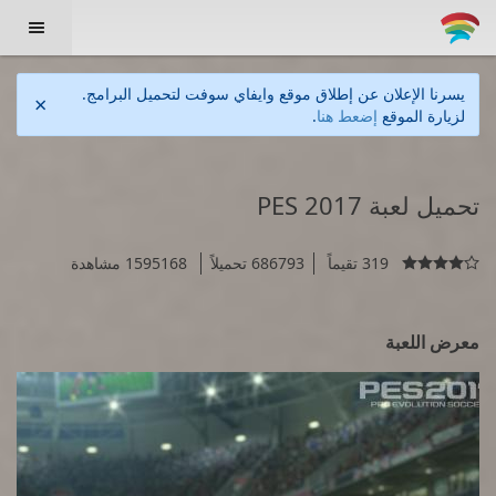

يسرنا الإعلان عن إطلاق موقع وايفاي سوفت لتحميل البرامج.
×
لزيارة الموقع
إضعط هنا
.
تحميل لعبة PES 2017
319 تقيماً
686793 تحميلاً
1595168 مشاهدة

معرض اللعبة