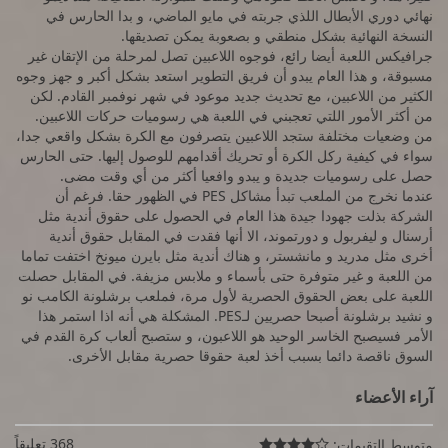
نهائي دوري الأبطال اللذي جربته في مايو الماضي، و بدا الحارس في
النسخة النهائية بشكل منطقي و بصعوبة يمكن تصديقها.
جرافيكس اللعبة أيضا رائع، فوجوه اللاعبين تصل لمرحلة من الإتقان غير
مسبوقة، و هذا العام يبدو أن فريق التطوير استعد بشكل أكبر و جهز وجوه
الكثير من اللاعبين، مع تحديث جديد موعود في شهر نوفمبر القادم. لكن
من أكثر الأمور اللتي تعجبني في اللعبة هي رسوميات حركات اللاعبين.
من وضعيات مختلفة ستجد اللاعبين يتصرفون مع الكرة بشكل واقعي جدا،
سواء في كيفية ركل الكرة أو تحريك أقدامهم للوصول إليها. حتى الحارس
حصل على رسوميات جديدة و يبدو وافعيا أكثر من أي وقت مضى.
عندما نخرج من الملعب تبدأ مشاكل PES في الظهور حقا. فرغم أن
الشركة بذلت جهودا جيدة هذا العام في الحصول على حقوق أندية مثل
أرسنال و ليفربول و دورتموند، الا أنها فقدت في المقابل حقوق أندية
أخرى مثل مدريد و مانشستر، و هناك أندية مثل بايرن ميونخ اختفت تماما
من اللعبة و غير متوفرة حتى بأسماء و ملابس مزيفة. في المقابل حصلت
اللعبة على بعض الحقوق الحصرية لأول مرة، فملعب برشلونة الكامب نو
و نشيد برشلونة أصبحا حصريين لـPES. المشكلة هي أنه اذا استمر هذا
الأمر فسيصبح الخاسر الوحيد هو اللاعبون، و ستصبح ألعاب كرة القدم في
السوق ناقصة دائما بسبب أخذ لعبة حقوقا حصرية مقابل الأخرى.
آراء الأعضاء
368 تعليقاً
متوسط التقيمات:
