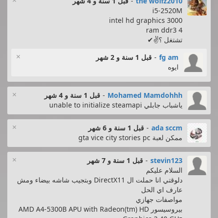
×
the wolfz2010
-
قبل 1 سنة و 4 شهر
i5-2520M
intel hd graphics 3000
4 ram ddr3
تشتغل ؟✌✔
×
fg am
-
قبل 1 سنة و 2 شهر
ايوه
×
Mohamed Mamdohhh
-
قبل 1 سنة و 4 شهر
ياشباب جابلي unable to initialize steamapi
×
ada sccm
-
قبل 1 سنة و 6 شهر
ممكن لعبة gta vice city stories pc
×
stevin123
-
قبل 1 سنة و 7 شهر
السلام عليكم
دلوقتي انا حملت ال DirectX11 وبتجيب شاشه بيضاء ومش
عارف اي الحل
مواصفات جهازي
بيروسيسور AMD A4-5300B APU with Radeon(tm) HD