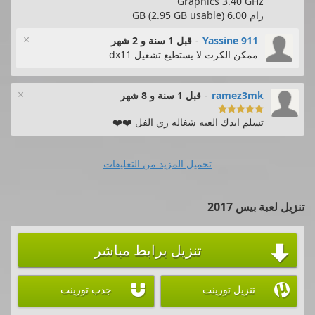
Graphics 3.40 GHz
رام 6.00 GB (2.95 GB usable)
×
Yassine 911
-
قبل 1 سنة و 2 شهر
ممكن الكرت لا يستطيع تشغيل dx11
×
ramez3mk
-
قبل 1 سنة و 8 شهر

تسلم ايدك العبه شغاله زي الفل ❤️❤️
تحميل المزيد من التعليقات
تنزيل لعبة بيس 2017
تنزيل برابط مباشر



تنزيل تورينت
جذب تورينت