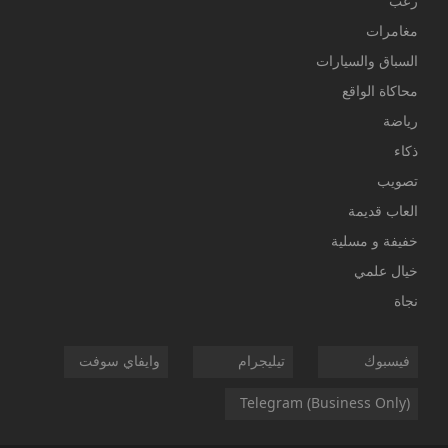
رعب
مغامرات
السباق والسيارات
محاكاة الواقع
رياضة
ذكاء
تصويب
العاب قديمة
خفيفة و مسلية
خيال علمي
نجاة
فيسبوك
تيليجرام
وايفاي سوفت
Telegram (Business Only)