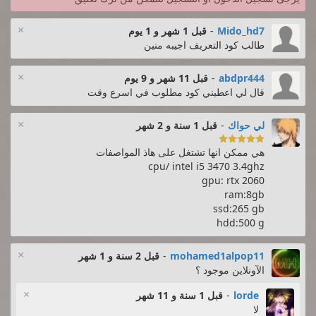
×
Mido_hd7
-
قبل 1 شهر و 1 يوم
طالب كود التعريف اجيبه منين
×
abdpr444
-
قبل 11 شهر و 9 يوم
قال لي اعطيني كود مطلوب في اسرع وقت
×
لي حواك
-
قبل 1 سنة و 2 شهر

هي ممكن انها تشتغل على هاذ المواصفات
cpu/ intel i5 3470 3.4ghz
gpu: rtx 2060
ram:8gb
ssd:265 gb
hdd:500 g
×
mohamed1alpop11
-
قبل 2 سنة و 1 شهر
الآونلاين موجود ؟
×
lorde
-
قبل 1 سنة و 11 شهر
لا