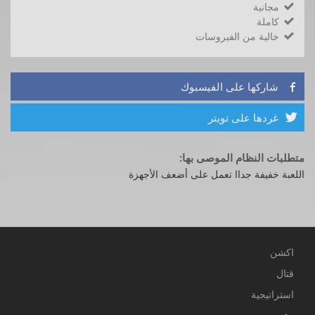
مجانية

كاملة

خالية من الفيروسات

شاركها على الفيسبوك

غردها على تويتر

متطلبات النظام الموصى بها:
اللعبة خفيفة جداا تعمل على أضعف الأجهزة
اكشن
قتال
استراتيجية