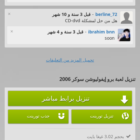
×
berline_72
-
قبل 3 سنة و 10 شهر
هل من حل لمشكلة CD-dvd
×
ibrahim bnn
-
قبل 3 سنة و 4 شهر
soon
تحميل المزيد من التعليقات
تنزيل لعبة برو إيفوليوشن سوكر 2006
تنزيل برابط مباشر



تنزيل تورينت
جذب تورينت
بحجم 3.02 غيغا بايت
