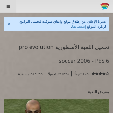

يسرنا الإعلان عن إطلاق موقع وايفاي سوفت لتحميل البرامج.
×
لزيارة الموقع
إضعط هنا
.
تحميل اللعبة الأسطورية pro evolution
soccer 2006 - PES 6
126 تقيماً
257654 تحميلاً
615956 مشاهدة

معرض اللعبة