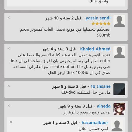
ولصق هناك
×
yassin sendi
-
قبل 2 سنة و 10 شهر

انصحكم بتحميلها من موقع تحميل العاب كمبيوتر بحجم
900mb
×
Khaled_Ahmed
-
قبل 3 سنة و 4 شهر
عندما اقوم بتشغيل اللعبة عند كتابة الاسم والضغط علي
enter تظهر لي رسالة يخبرني بان افرغ مساحة في ال disk
حتي يقوم بعمل create option file مع العلم ان المساحة
عندي في ال disk 100Gb ارجو الحل
×
1x_Insane
-
قبل 3 سنة و 8 شهر
هل من حل لمشكلة CD-dvd
×
alneda
-
قبل 3 سنة و 9 شهر
يرجى وضع باسوورد الوينرار
×
hazamalkber
-
قبل 3 سنة و 1 شهر
انتي حملتي اعلان