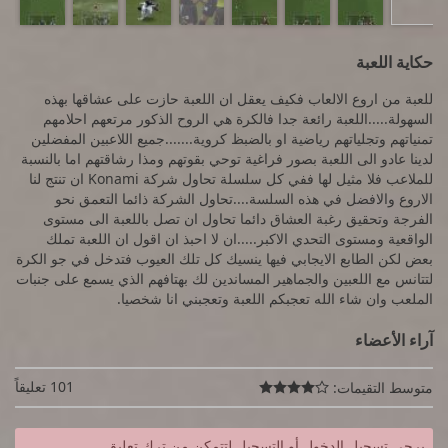
حكاية اللعبة
للعبة من اروع الالعاب فكيف يعقل ان اللعبة حازت على عشاقها بهذه
السهولة.....اللعبة رائعة جدا فالكرة هي الروح الذكور مرتعهم احلامهم
تمنياتهم وتجلياتهم رياضية او بالضبظ كروية.......جميع اللاعبين المفضلين
لدينا عادو الى اللعبة بصور فراغية توحي بقوتهم ومذا رشاقتهم اما بالنسبة
للملاعب فلا مثيل لها ففي كل سلسلة تحاول شركة Konami ان تنتج لنا
الاروع والافضل في هذه السلسة....تحاول الشركة ذائما التعمق نحو
الفرجة وتحقيق رغبة العشاق دائما تحاول ان تصل باللعبة الى مستوى
الواقعية ومستوى التحدي الاكبر.....ان لا احبذ ان اقول ان اللعبة تملك
بعض لكن الطابع الايجابي فيها ينسيك كل تلك العيوب فتدخل في جو الكرة
لتتانس مع اللعبين والجماهير المساندين لك بهتافهم الذي يسمع على جنبات
الملعب وان شاء الله تعجبكم اللعبة وتعجبني انا شخصيا.
آراء الأعضاء
101 تعليقاً
متوسط التقيمات:

يرجى تسجيل الدخول أو التسجيل لتتمكن من ترك تعليق