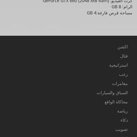
كرت الفيديو: GeForce GTX 660 (2048 MB Ram)
الرام: 8 GB
مساحة قرص فارغة:4 GB
اكشن
قتال
استراتيجية
رعب
مغامرات
السباق والسيارات
محاكاة الواقع
رياضة
ذكاء
تصويب