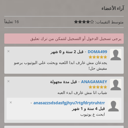
آراء الأعضاء
16 تعليقاً
متوسط التقيمات:

يرجى تسجيل الدخول أو التسجيل لتتمكن من ترك تعليق
×
DOMA499
-
قبل 2 سنة و 0 شهر

يجدعان مش عارف ابدا اللعبه وبحثت علي اليوتيوب برضو
مفيش حل!
×
ANAGAMAEY
-
قبل مدة مجهولة

شباب انا مش عارف ابدء العبه
×
-
anasazzsdsdasfgjhyu7rtgfdrytruhtrr
قبل 4 سنة و 1 شهر
ابحث ع يوتيوب