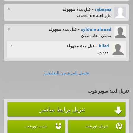
×
rabeaaa
-
قبل مدة مجهولة
عايز لعبة cross fire
×
syfdine ahmad
-
قبل مدة مجهولة
ممكن العاب تيكن
×
kilad
-
قبل مدة مجهولة
موجود
تحميل المزيد من التعليقات
تنزيل لعبة سوبر هوت
تنزيل برابط مباشر



تنزيل تورينت
جذب تورينت