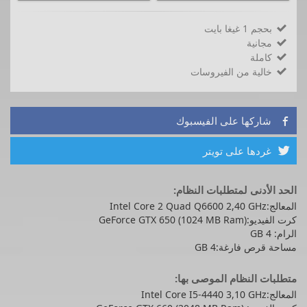
بحجم 1 غيغا بايت

مجانية

كاملة

خالية من الفيروسات

شاركها على الفيسبوك

غردها على تويتر

الحد الأدنى لمتطلبات النظام:
المعالج:Intel Core 2 Quad Q6600 2,40 GHz
كرت الفيديو:GeForce GTX 650 (1024 MB Ram)
الرام: 4 GB
مساحة قرص فارغة:4 GB
متطلبات النظام الموصى بها:
المعالج:Intel Core I5-4440 3,10 GHz