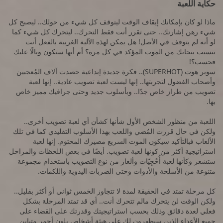
حكاية اللعبة
ماذا لو كان بإمكانك إيقاف الوقت ليتوقف كل شيء من حولك.. ليصبح كل
شيء رهن إشارتك.. حتى تقرر أنت فقط التحرك.. ليتحرك كل شيء كما
لو أنه لم يتوقف في الأصل! هل يمكن لهذه الآلية الغريبة بالفعل أنت
تتسبب بنجاتك من الموت المؤكد في كل مرة؟ أم أنها ستكون وبالًا عليك
فحسب؟!
سوبر هوت (SUPERHOT).. فكرة جديدة إبداعية حصدت آلاف المُعجبين
وأصحاب الفضول لتجربتها.. إنها ليست لعبة تصويب عادية.. إنها لعبة
تصويب من طراز خاص جدًا.. وبأسلوب جديد وحتى جرافيك مميز خاص
بها.
اللعبة من منظور الشخص الأول شأنها كشأن أي لعبة تصويب أخرى..
ولكن في حال قررت المُضي واللعب بهذا الأسلوب التقليدي كما في تلك
الألعاب فبالتأكيد سيكون الموت السريع مصيرك المحتوم. إنها لعبة
استراتيجية أكثر من كونها لعبة تصويب. أيضًا في بعض اللحظات والمراحل
ستشعر وكأنها لعبة أُحْجِيّات وألغاز من نوع التصويب باستخدام مجموعة
متنوعة من الأسلحة والأدوات وحتى الضربات اليدوية واللكمات.
كل مرحلة تمتد في الحقيقة لمدة لا تتجاوز الخمس ثواني أو أكثر بقليل..
ولكن الوقت لن يتحرك مالم تتحرك أنت.. أي قد تمتد المرحلة بشكل
فعلي لعدة دقائق وذلك بحسب استراتيجيتك وقدرتك على القضاء على
جميع الأعداء الذين سيظهرون لك على هيئة أشخاص بلون أحمر متباين