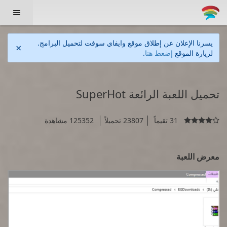

يسرنا الإعلان عن إطلاق موقع وايفاي سوفت لتحميل البرامج.
×
لزيارة الموقع
إضعط هنا
.
تحميل اللعبة الرائعة SuperHot
31 تقيماً
23807 تحميلاً
125352 مشاهدة

معرض اللعبة