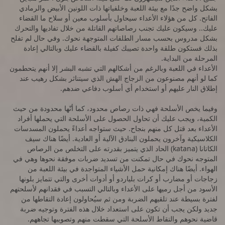
بشكل واضح جدًا مع بيئة اللعبة وخلفياتها ذات اللونين الأبيض والرمادي
الفاتح. كل من هؤلاء الأعداء سيحاول بأسلوب معين أو سلاح ما القضاء
عليك.. وسيكون عليك تجنب رصاصاتهم القاتلة من خلال تفاديها والتحرك
بشكل مدروس بحسب مسار الطلقات المتوجهة نحوك. وفي حال لم تفلح
بذلك فستكون طلقة واحدة تصيبك كفيلة بالقضاء عليك وبالتالي إعادة
المرحلة من البداية.
الأعداء في اللعبة وبالرغم من أشكالهم التي تشبه البشر إلا أنهم يتحطمون
كما لو أنهم مصنوعون من الزجاج الهش الذي سيتناثر بشكل رهيب عند
إطلاق النار عليهم أو استخدام أي أسلوب دفاعي ضدهم.
وفيما يخص الأسلحة فهي ذات رصاص محدود، كما أنّها محدودة من حيث
الكمية، ويجب عليك أن تحاول الحصول على الأسلحة التي يحملها أفراد
الأعداء بعد قتل كل منهم بنجاح. حيث ستواجه أعداءً يحملون المسدسات
الكلاسيكية وآخرون يحملون البنادق الآلية أو العادية. أيضًا هناك سيف
الكاتانا (katana) الحاد الذي يتميز بقدرته على التخلص من الرصاص
المتوجه نحوك في حال تمكنت من تسديد ضربات موفقة نحوها وهي في
الهواء. أيضًا هناك إمكانية حمل الأشياء المتواجدة في بيئة اللعبة من
زجاجات أو مضارب أو كرات بلياردو أو أدوات أخرى والتي تتمايز بلونها
الأسود من أجل رميها على الأعداء وبالتالي التسبب في فقدانهم لأسلحتهم
لفترة بسيطة عند تلقيهم الضربة ومن ثم سيُحاولون إعادة التقاطها من
جديد ولكن يجب أن تكون على استعداد خلال هذه الفترة وتوجيه ضربة
قاضية نحوهم والتقاط الأسلحة التي سقطت منهم وتصويبها تجاههم.