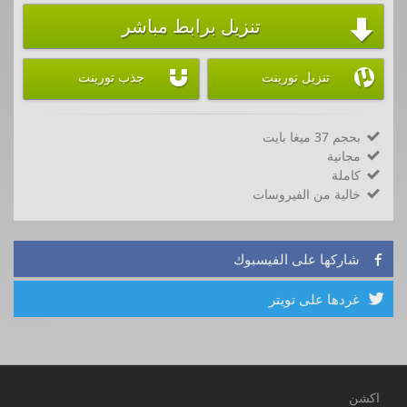
تنزيل برابط مباشر



تنزيل تورينت
جذب تورينت
بحجم 37 ميغا بايت

مجانية

كاملة

خالية من الفيروسات

شاركها على الفيسبوك

غردها على تويتر

اكشن