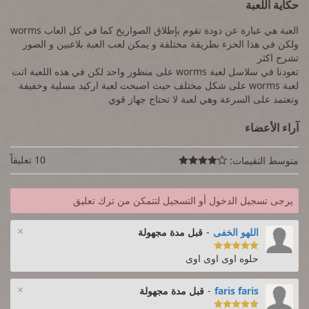
حكاية اللعبة
العبة هي عبارة عن دودة تقوم بإطلاق الصواريخ كما في كل العاب worms
ولكن في هذا الحزء بطريقة مختلفة و يمكن لعب العبة بلاعبين و الصور
تشرح اكثر
تعودنا في سلاسل لعبة worms على منظور واحد لكن في هذه اللعبة اتت
لعبة worms على شكل مختلف حيث اصبحت لعبة اركيد مسلية وخفيفة
وتعتمد على السرعة وهي لعبة لا تحتاج جهاز قوي
آراء الأعضاء
10 تعليقاً
متوسط التقيمات:

يرجى تسجيل الدخول أو التسجيل لتتمكن من ترك تعليق
×
اللهو الخفى
-
قبل مدة مجهولة

حلوه اوى اوى اوى
×
faris faris
-
قبل مدة مجهولة
