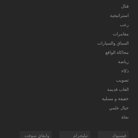
قتال
استراتيجية
رعب
مغامرات
السباق والسيارات
محاكاة الواقع
رياضة
ذكاء
تصويب
العاب قديمة
خفيفة و مسلية
خيال علمي
نجاة
فيسبوك
تيليجرام
وايفاي سوفت